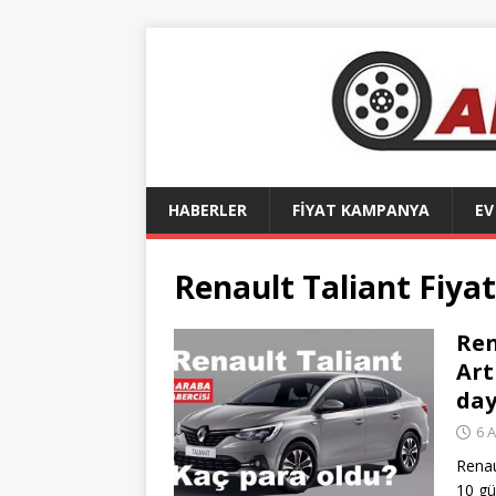
HABERLER
FİYAT KAMPANYA
EV
Renault Taliant Fiyat
Ren
Art
day
6 A
Renau
10 gü