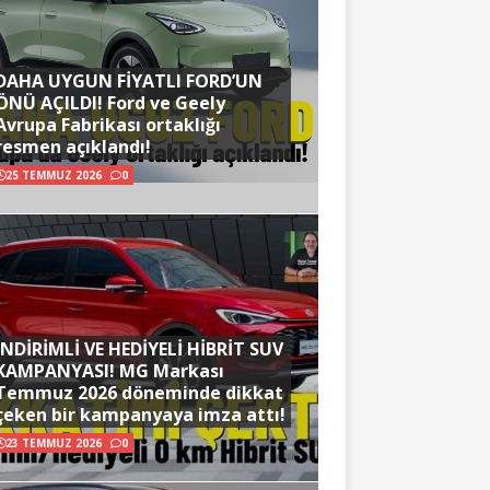
DAHA UYGUN FİYATLI FORD’UN
ÖNÜ AÇILDI! Ford ve Geely
Avrupa Fabrikası ortaklığı
resmen açıklandı!
25 TEMMUZ 2026
0
İNDİRİMLİ VE HEDİYELİ HİBRİT SUV
KAMPANYASI! MG Markası
Temmuz 2026 döneminde dikkat
çeken bir kampanyaya imza attı!
23 TEMMUZ 2026
0