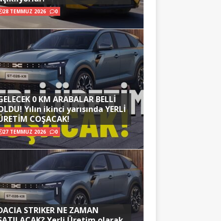
28 TEMMUZ 2026
0
GELECEK 0 KM ARABALAR BELLİ
OLDU! Yılın ikinci yarısında YERLİ
ÜRETİM COŞACAK!
27 TEMMUZ 2026
0
DACIA STRIKER NE ZAMAN
SATILACAK? Yerli Üretim olarak