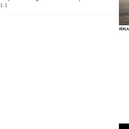
.
[…]
REKL