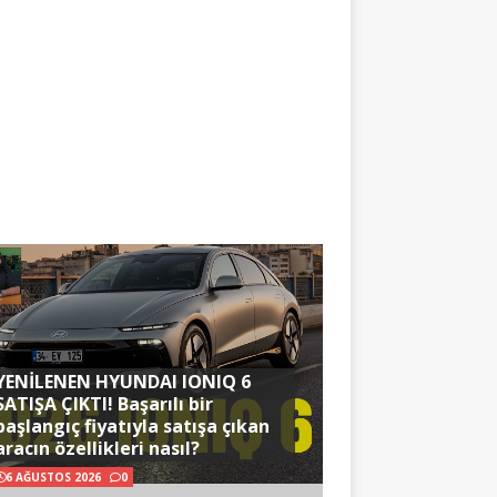
YENİLENEN HYUNDAI IONIQ 6
SATIŞA ÇIKTI! Başarılı bir
başlangıç fiyatıyla satışa çıkan
aracın özellikleri nasıl?
6 AĞUSTOS 2026
0