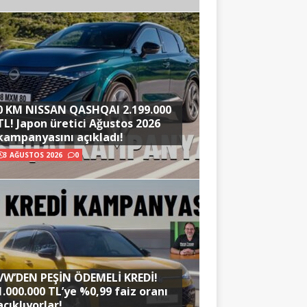
0 KM NISSAN QASHQAI 2.199.000
TL! Japon üretici Ağustos 2026
kampanyasını açıkladı!
3 AĞUSTOS 2026
0
VW’DEN PEŞİN ÖDEMELİ KREDİ!
1.000.000 TL’ye %0,99 faiz oranı
açıklıyorlar!