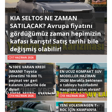
KIA SELTOS NE ZAMAN
SATILACAK? Avrupa fiyatını
gördüğümüz zaman hepimizin
kafası karıştı! Satış tarihi bile
değişmiş olabilir!
17 HAZIRAN 2026
%100’E VARAN KREDİ
İMKANI! Toyota
EN UCUZ KOMPAKT SUV
yönetimi 10.000 TL
MODELLER HAZİRAN
peşinat ver geri
2026! Merakla beklenen
kalanını taksitle öde
o tabloyu hazırladım!
diyor!
Hangisini satın alırsın?
14 HAZIRAN 2026
13 HAZIRAN 2026
YENİ VOLKSWAGEN T-
ROC İÇİN KAMPANYA