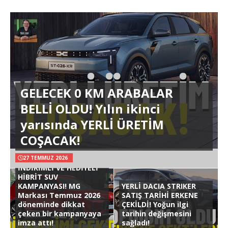
GELECEK 0 KM ARABALAR
BELLİ OLDU! Yılın ikinci
yarısında YERLİ ÜRETİM
COŞACAK!
27 TEMMUZ 2026
İNDİRİMLİ VE HEDİYELİ
HİBRİT SUV
KAMPANYASI! MG
YERLİ DACIA STRIKER
Markası Temmuz 2026
SATIŞ TARİHİ ERKENE
döneminde dikkat
ÇEKİLDİ! Yoğun ilgi
çeken bir kampanyaya
tarihin değişmesini
imza attı!
sağladı!