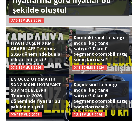
fiyatlarına göre fiyatlar bu
şekilde oluştu!
15 TEMMUZ 2026
Kompakt sınıfta hangi
FİYATI DÜŞEN 0 KM
model kaç tane
ARABALAR! Temmuz
satıyor? 0 km C
2026 döneminde bunlar
Segment otomobil satış
dikkatimi çekti!
sonuçları nasıl?
13 TEMMUZ 2026
11 TEMMUZ 2026
EN UCUZ OTOMATİK
ŞANZIMANLI KOMPAKT
Küçük sınıfta hangi
SUV MODELLERİ!
model kaç tane
Temmuz 2026
satıyor? 0 km B
döneminde fiyatlar bu
Segment otomobil satış
şekilde oluştu!
sonuçları nasıl?
9 TEMMUZ 2026
5 TEMMUZ 2026