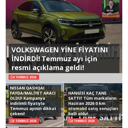
VOLKSWAGEN YİNE FİYATINI
İNDİRDİ! Temmuz ayı için
resmi açıklama geldi!
4 TEMMUZ 2026
NISSAN QASHQAI
FAYDA/MALİYET ARACI
HANGİSİ KAÇ TANE
OLDU! Kampanya
SATTI? Tüm markaların
indirimli fiyatıyla
Haziran 2026 0 km
Temmuz ayının dikkat
otomobil satış sonuçları
çekeni!
belli oldu!
3 TEMMUZ 2026
2 TEMMUZ 2026