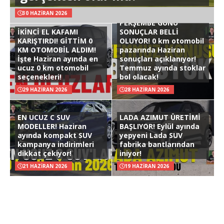
30 HAZIRAN 2026
PERŞEMBE GÜNÜ
İKİNCİ EL KAFAMI
SONUÇLAR BELLİ
KARIŞTIRDI! GİTTİM 0
OLUYOR! 0 km otomobil
KM OTOMOBİL ALDIM!
pazarında Haziran
İşte Haziran ayında en
sonuçları açıklanıyor!
ucuz 0 km otomobil
Temmuz ayında stoklar
seçenekleri!
bol olacak!
29 HAZIRAN 2026
28 HAZIRAN 2026
EN UCUZ C SUV
LADA AZIMUT ÜRETİMİ
MODELLER! Haziran
BAŞLIYOR! Eylül ayında
ayında kompakt SUV
yepyeni Lada SUV
kampanya indirimleri
fabrika bantlarından
dikkat çekiyor!
iniyor!
21 HAZIRAN 2026
19 HAZIRAN 2026