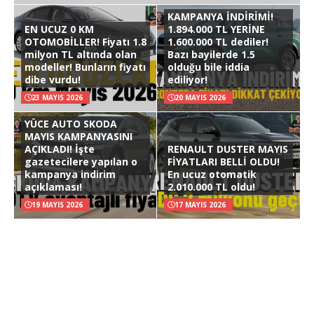
KAMPANYA İNDİRİMİ!
EN UCUZ 0 KM
1.894.000 TL YERİNE
OTOMOBİLLER! Fiyatı 1.8
1.600.000 TL dediler!
milyon TL altında olan
Bazı bayilerde 1.5
modeller! Bunların fiyatı
olduğu bile iddia
dibe vurdu!
ediliyor!
23 MAYIS 2026
20 MAYIS 2026
YÜCE AUTO SKODA
MAYIS KAMPANYASINI
AÇIKLADI! İşte
RENAULT DUSTER MAYIS
gazetecilere yapılan o
FİYATLARI BELLİ OLDU!
kampanya indirim
En ucuz otomatik
açıklaması!
2.010.000 TL oldu!
19 MAYIS 2026
17 MAYIS 2026