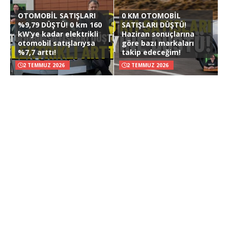
OTOMOBİL SATIŞLARI
0 KM OTOMOBİL
%9,79 DÜŞTÜ! 0 km 160
SATIŞLARI DÜŞTÜ!
kW’ye kadar elektrikli
Haziran sonuçlarına
otomobil satışlarıysa
göre bazı markaları
%7,7 arttı!
takip edeceğim!
2 TEMMUZ 2026
2 TEMMUZ 2026