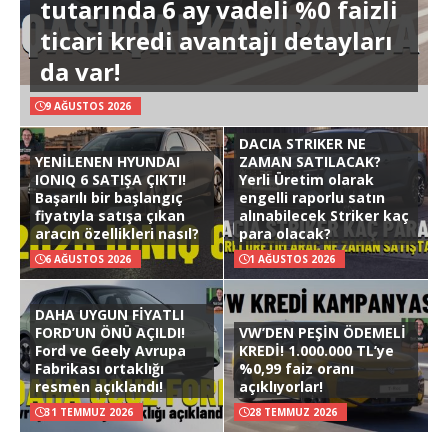
tutarında 6 ay vadeli %0 faizli
ticari kredi avantajı detayları
da var!
9 AĞUSTOS 2026
DACIA STRIKER NE
YENİLENEN HYUNDAI
ZAMAN SATILACAK?
IONIQ 6 SATIŞA ÇIKTI!
Yerli Üretim olarak
Başarılı bir başlangıç
engelli raporlu satın
fiyatıyla satışa çıkan
alınabilecek Striker kaç
aracın özellikleri nasıl?
para olacak?
6 AĞUSTOS 2026
1 AĞUSTOS 2026
DAHA UYGUN FİYATLI
FORD’UN ÖNÜ AÇILDI!
VW’DEN PEŞİN ÖDEMELİ
Ford ve Geely Avrupa
KREDİ! 1.000.000 TL’ye
Fabrikası ortaklığı
%0,99 faiz oranı
resmen açıklandı!
açıklıyorlar!
31 TEMMUZ 2026
28 TEMMUZ 2026