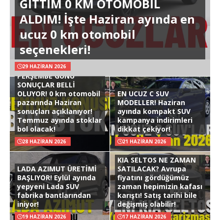
GİTTİM 0 KM OTOMOBİL
ALDIM! İşte Haziran ayında en
ucuz 0 km otomobil
seçenekleri!
29 HAZIRAN 2026
PERŞEMBE GÜNÜ
SONUÇLAR BELLİ
OLUYOR! 0 km otomobil
EN UCUZ C SUV
pazarında Haziran
MODELLER! Haziran
sonuçları açıklanıyor!
ayında kompakt SUV
Temmuz ayında stoklar
kampanya indirimleri
bol olacak!
dikkat çekiyor!
28 HAZIRAN 2026
21 HAZIRAN 2026
KIA SELTOS NE ZAMAN
LADA AZIMUT ÜRETİMİ
SATILACAK? Avrupa
BAŞLIYOR! Eylül ayında
fiyatını gördüğümüz
yepyeni Lada SUV
zaman hepimizin kafası
fabrika bantlarından
karıştı! Satış tarihi bile
iniyor!
değişmiş olabilir!
19 HAZIRAN 2026
17 HAZIRAN 2026