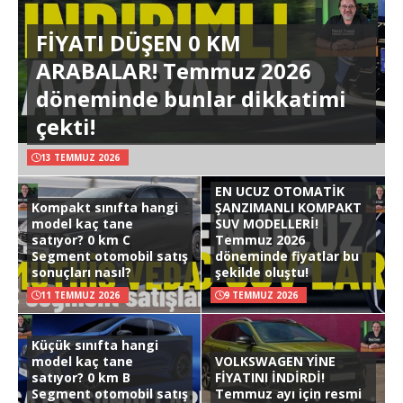
FİYATI DÜŞEN 0 KM
ARABALAR! Temmuz 2026
döneminde bunlar dikkatimi
çekti!
13 TEMMUZ 2026
EN UCUZ OTOMATİK
Kompakt sınıfta hangi
ŞANZIMANLI KOMPAKT
model kaç tane
SUV MODELLERİ!
satıyor? 0 km C
Temmuz 2026
Segment otomobil satış
döneminde fiyatlar bu
sonuçları nasıl?
şekilde oluştu!
11 TEMMUZ 2026
9 TEMMUZ 2026
Küçük sınıfta hangi
model kaç tane
VOLKSWAGEN YİNE
satıyor? 0 km B
FİYATINI İNDİRDİ!
Segment otomobil satış
Temmuz ayı için resmi