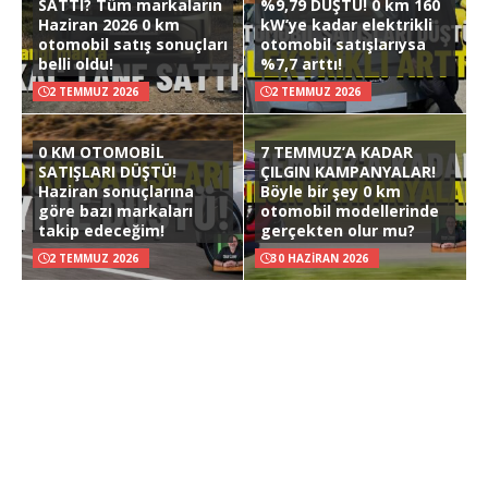
SATTI? Tüm markaların
%9,79 DÜŞTÜ! 0 km 160
Haziran 2026 0 km
kW’ye kadar elektrikli
otomobil satış sonuçları
otomobil satışlarıysa
belli oldu!
%7,7 arttı!
2 TEMMUZ 2026
2 TEMMUZ 2026
0 KM OTOMOBİL
7 TEMMUZ’A KADAR
SATIŞLARI DÜŞTÜ!
ÇILGIN KAMPANYALAR!
Haziran sonuçlarına
Böyle bir şey 0 km
göre bazı markaları
otomobil modellerinde
takip edeceğim!
gerçekten olur mu?
2 TEMMUZ 2026
30 HAZIRAN 2026