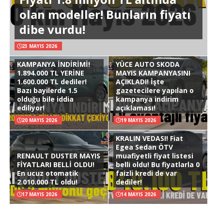
olan modeller! Bunların fiyatı
dibe vurdu!
23 MAYIS 2026
KAMPANYA İNDİRİMİ!
YÜCE AUTO SKODA
1.894.000 TL YERİNE
MAYIS KAMPANYASINI
1.600.000 TL dediler!
AÇIKLADI! İşte
Bazı bayilerde 1.5
gazetecilere yapılan o
olduğu bile iddia
kampanya indirim
ediliyor!
açıklaması!
20 MAYIS 2026
19 MAYIS 2026
KRALIN VEDASI! Fiat
Egea Sedan ÖTV
RENAULT DUSTER MAYIS
muafiyetli fiyat listesi
FİYATLARI BELLİ OLDU!
belli oldu! Bu fiyatlarla 0
En ucuz otomatik
faizli kredi de var
2.010.000 TL oldu!
dediler!
17 MAYIS 2026
14 MAYIS 2026