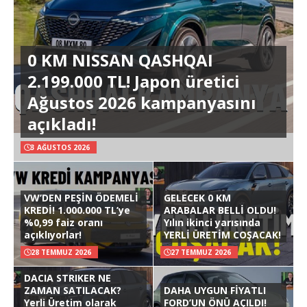
0 KM NISSAN QASHQAI
2.199.000 TL! Japon üretici
Ağustos 2026 kampanyasını
açıkladı!
3 AĞUSTOS 2026
VW’DEN PEŞİN ÖDEMELİ
GELECEK 0 KM
KREDİ! 1.000.000 TL’ye
ARABALAR BELLİ OLDU!
%0,99 faiz oranı
Yılın ikinci yarısında
açıklıyorlar!
YERLİ ÜRETİM COŞACAK!
28 TEMMUZ 2026
27 TEMMUZ 2026
DACIA STRIKER NE
ZAMAN SATILACAK?
DAHA UYGUN FİYATLI
Yerli Üretim olarak
FORD’UN ÖNÜ AÇILDI!