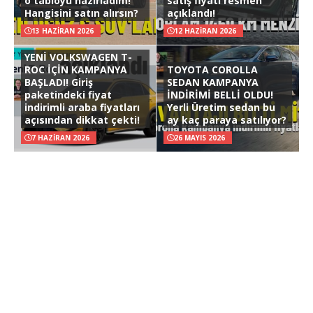
o tabloyu hazırladım!
satış fiyatı resmen
Hangisini satın alırsın?
açıklandı!
13 HAZIRAN 2026
12 HAZIRAN 2026
YENİ VOLKSWAGEN T-
ROC İÇİN KAMPANYA
TOYOTA COROLLA
BAŞLADI! Giriş
SEDAN KAMPANYA
paketindeki fiyat
İNDİRİMİ BELLİ OLDU!
indirimli araba fiyatları
Yerli Üretim sedan bu
açısından dikkat çekti!
ay kaç paraya satılıyor?
7 HAZIRAN 2026
26 MAYIS 2026