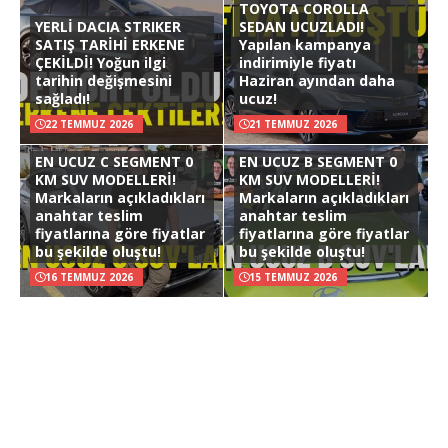
TOYOTA COROLLA
YERLİ DACIA STRIKER
SEDAN UCUZLADI!
SATIŞ TARİHİ ERKENE
Yapılan kampanya
ÇEKİLDİ! Yoğun ilgi
indirimiyle fiyatı
tarihin değişmesini
Haziran ayından daha
sağladı!
ucuz!
22 TEMMUZ 2026
21 TEMMUZ 2026
EN UCUZ C SEGMENT 0
EN UCUZ B SEGMENT 0
KM SUV MODELLERİ!
KM SUV MODELLERİ!
Markaların açıkladıkları
Markaların açıkladıkları
anahtar teslim
anahtar teslim
fiyatlarına göre fiyatlar
fiyatlarına göre fiyatlar
bu şekilde oluştu!
bu şekilde oluştu!
16 TEMMUZ 2026
15 TEMMUZ 2026