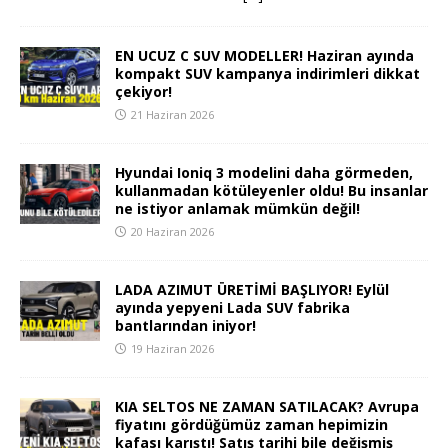
EN UCUZ C SUV MODELLER! Haziran ayında
kompakt SUV kampanya indirimleri dikkat
çekiyor!
21 Haziran 2026
Hyundai Ioniq 3 modelini daha görmeden,
kullanmadan kötüleyenler oldu! Bu insanlar
ne istiyor anlamak mümkün değil!
20 Haziran 2026
LADA AZIMUT ÜRETİMİ BAŞLIYOR! Eylül
ayında yepyeni Lada SUV fabrika
bantlarından iniyor!
19 Haziran 2026
KIA SELTOS NE ZAMAN SATILACAK? Avrupa
fiyatını gördüğümüz zaman hepimizin
kafası karıştı! Satış tarihi bile değişmiş