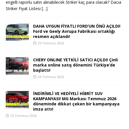
engelli raporlu satın alınabilecek Striker kaç para olacak? Dacia
Striker Fiyat Listesi
[…]
DAHA UYGUN FİYATLI FORD’UN ÖNÜ AÇILDI!
Ford ve Geely Avrupa Fabrikası ortaklığı
resmen açıklandı!
25 Temmuz 2026
CHERY ONLINE YETKİLİ SATICI AÇILDI! Çinli
marka online satış dönemini Türkiye’de
başlattı!
24 Temmuz 2026
İNDİRİMLİ VE HEDİYELİ HİBRİT SUV
KAMPANYASI! MG Markası Temmuz 2026
döneminde dikkat çeken bir kampanyaya
imza attı!
23 Temmuz 2026