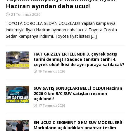
Haziran ayından daha ucuz!
21 Temmuz 2026
TOYOTA COROLLA SEDAN UCUZLADI! Yapılan kampanya
indirimiyle fiyatı Haziran ayından daha ucuz! Toyota Corolla
Sedan kampanya indirimi. Toyota fiyat listesi
[…]
FIAT GRIZZLY ERTELENDİ! 3. çeyrek satış
tarihi denmişti! Sadece tanıtım tarihi 4.
çeyrek oldu! İkisi de aynı paraya satılacak?
19 Temmuz 2026
SUV SATIŞ SONUÇLARI BELLİ OLDU! Haziran
2026 0 km B/C SUV satışları resmen
açıklandı!
17 Temmuz 2026
EN UCUZ C SEGMENT 0 KM SUV MODELLERİ!
Markaların açıkladıkları anahtar teslim