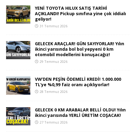
YENİ TOYOTA HILUX SATIŞ TARİHİ
AÇIKLANDI! Pickup sınıfına yine çok iddialı
geliyor!
31 Temmuz 2026
GELECEK ARAÇLAR! GÜN SAYIYORLAR! Yılın
ikinci yarısında bol bol yepyeni 0 km
otomobil modellerini konuşacağız!
29 Temmuz 2026
VW’DEN PEŞİN ÖDEMELİ KREDİ! 1.000.000
TL’ye %0,99 faiz oranı açıklıyorlar!
28 Temmuz 2026
GELECEK 0 KM ARABALAR BELLİ OLDU! Yılın
ikinci yarısında YERLİ ÜRETİM COŞACAK!
27 Temmuz 2026