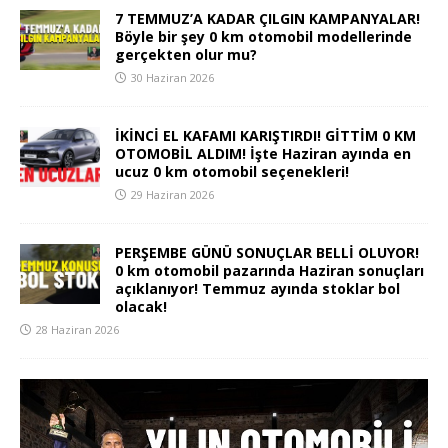
7 TEMMUZ’A KADAR ÇILGIN KAMPANYALAR!
Böyle bir şey 0 km otomobil modellerinde
gerçekten olur mu?
30 Haziran 2026
İKİNCİ EL KAFAMI KARIŞTIRDI! GİTTİM 0 KM
OTOMOBİL ALDIM! İşte Haziran ayında en
ucuz 0 km otomobil seçenekleri!
29 Haziran 2026
PERŞEMBE GÜNÜ SONUÇLAR BELLİ OLUYOR!
0 km otomobil pazarında Haziran sonuçları
açıklanıyor! Temmuz ayında stoklar bol
olacak!
28 Haziran 2026