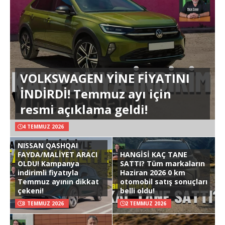
VOLKSWAGEN YİNE FİYATINI
İNDİRDİ! Temmuz ayı için
resmi açıklama geldi!
4 TEMMUZ 2026
NISSAN QASHQAI
FAYDA/MALİYET ARACI
HANGİSİ KAÇ TANE
OLDU! Kampanya
SATTI? Tüm markaların
indirimli fiyatıyla
Haziran 2026 0 km
Temmuz ayının dikkat
otomobil satış sonuçları
çekeni!
belli oldu!
3 TEMMUZ 2026
2 TEMMUZ 2026