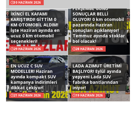
30 HAZIRAN 2026
PERŞEMBE GÜNÜ
İKİNCİ EL KAFAMI
SONUÇLAR BELLİ
KARIŞTIRDI! GİTTİM 0
OLUYOR! 0 km otomobil
KM OTOMOBİL ALDIM!
pazarında Haziran
İşte Haziran ayında en
sonuçları açıklanıyor!
ucuz 0 km otomobil
Temmuz ayında stoklar
seçenekleri!
bol olacak!
29 HAZIRAN 2026
28 HAZIRAN 2026
EN UCUZ C SUV
LADA AZIMUT ÜRETİMİ
MODELLER! Haziran
BAŞLIYOR! Eylül ayında
ayında kompakt SUV
yepyeni Lada SUV
kampanya indirimleri
fabrika bantlarından
dikkat çekiyor!
iniyor!
21 HAZIRAN 2026
19 HAZIRAN 2026