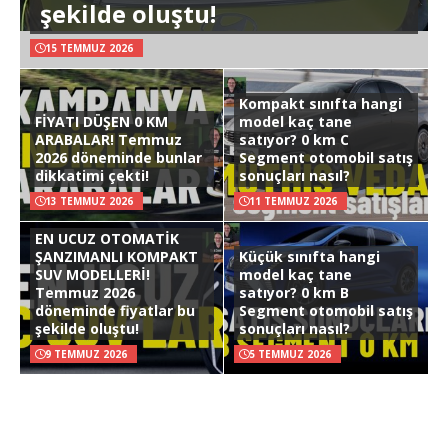
şekilde oluştu!
15 TEMMUZ 2026
Kompakt sınıfta hangi
FİYATI DÜŞEN 0 KM
model kaç tane
ARABALAR! Temmuz
satıyor? 0 km C
2026 döneminde bunlar
Segment otomobil satış
dikkatimi çekti!
sonuçları nasıl?
13 TEMMUZ 2026
11 TEMMUZ 2026
EN UCUZ OTOMATİK
ŞANZIMANLI KOMPAKT
Küçük sınıfta hangi
SUV MODELLERİ!
model kaç tane
Temmuz 2026
satıyor? 0 km B
döneminde fiyatlar bu
Segment otomobil satış
şekilde oluştu!
sonuçları nasıl?
9 TEMMUZ 2026
5 TEMMUZ 2026