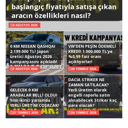
başlangıç fiyatıyla satışa çıkan
aracın özellikleri nasıl?
6 AĞUSTOS 2026
0 KM NISSAN QASHQAI
VW’DEN PEŞİN ÖDEMELİ
2.199.000 TL! Japon
KREDİ! 1.000.000 TL’ye
üretici Ağustos 2026
%0,99 faiz oranı
kampanyasını açıkladı!
açıklıyorlar!
3 AĞUSTOS 2026
28 TEMMUZ 2026
DACIA STRIKER NE
ZAMAN SATILACAK?
GELECEK 0 KM
Yerli Üretim olarak
ARABALAR BELLİ OLDU!
engelli raporlu satın
Yılın ikinci yarısında
alınabilecek Striker kaç
YERLİ ÜRETİM COŞACAK!
para olacak?
27 TEMMUZ 2026
26 TEMMUZ 2026