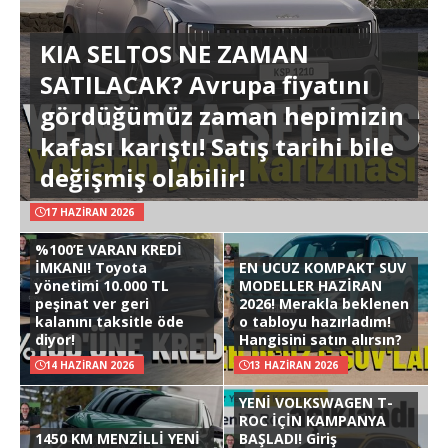
KIA SELTOS NE ZAMAN
SATILACAK? Avrupa fiyatını
gördüğümüz zaman hepimizin
kafası karıştı! Satış tarihi bile
değişmiş olabilir!
17 HAZIRAN 2026
%100’E VARAN KREDİ
İMKANI! Toyota
EN UCUZ KOMPAKT SUV
yönetimi 10.000 TL
MODELLER HAZİRAN
peşinat ver geri
2026! Merakla beklenen
kalanını taksitle öde
o tabloyu hazırladım!
diyor!
Hangisini satın alırsın?
14 HAZIRAN 2026
13 HAZIRAN 2026
YENİ VOLKSWAGEN T-
ROC İÇİN KAMPANYA
1450 KM MENZİLLİ YENİ
BAŞLADI! Giriş