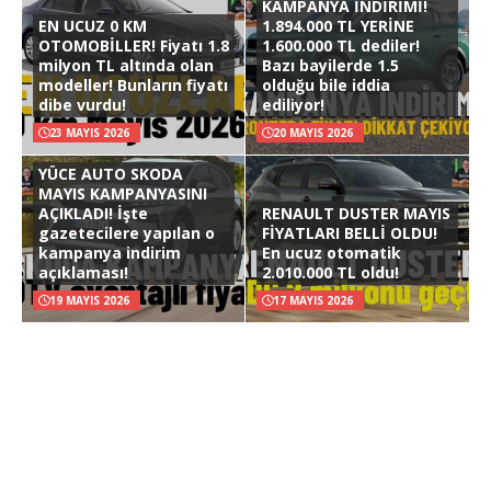
KAMPANYA İNDİRİMİ!
EN UCUZ 0 KM
1.894.000 TL YERİNE
OTOMOBİLLER! Fiyatı 1.8
1.600.000 TL dediler!
milyon TL altında olan
Bazı bayilerde 1.5
modeller! Bunların fiyatı
olduğu bile iddia
dibe vurdu!
ediliyor!
23 MAYIS 2026
20 MAYIS 2026
YÜCE AUTO SKODA
MAYIS KAMPANYASINI
AÇIKLADI! İşte
RENAULT DUSTER MAYIS
gazetecilere yapılan o
FİYATLARI BELLİ OLDU!
kampanya indirim
En ucuz otomatik
açıklaması!
2.010.000 TL oldu!
19 MAYIS 2026
17 MAYIS 2026