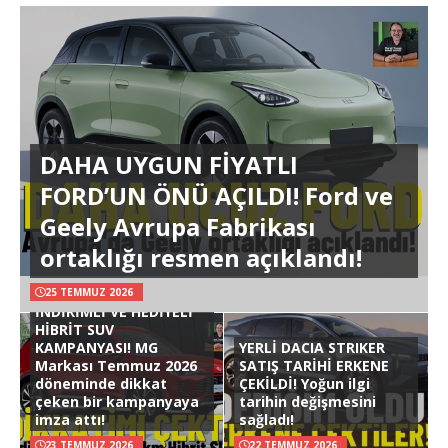
DAHA UYGUN FİYATLI
FORD’UN ÖNÜ AÇILDI! Ford ve
Geely Avrupa Fabrikası
ortaklığı resmen açıklandı!
25 TEMMUZ 2026
İNDİRİMLİ VE HEDİYELİ
HİBRİT SUV
KAMPANYASI! MG
YERLİ DACIA STRIKER
Markası Temmuz 2026
SATIŞ TARİHİ ERKENE
döneminde dikkat
ÇEKİLDİ! Yoğun ilgi
çeken bir kampanyaya
tarihin değişmesini
imza attı!
sağladı!
23 TEMMUZ 2026
22 TEMMUZ 2026