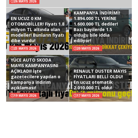
26 MAYIS 2026
KAMPANYA İNDİRİMİ!
EN UCUZ 0 KM
1.894.000 TL YERİNE
OTOMOBİLLER! Fiyatı 1.8
1.600.000 TL dediler!
milyon TL altında olan
Bazı bayilerde 1.5
modeller! Bunların fiyatı
olduğu bile iddia
dibe vurdu!
ediliyor!
23 MAYIS 2026
20 MAYIS 2026
YÜCE AUTO SKODA
MAYIS KAMPANYASINI
AÇIKLADI! İşte
RENAULT DUSTER MAYIS
gazetecilere yapılan o
FİYATLARI BELLİ OLDU!
kampanya indirim
En ucuz otomatik
açıklaması!
2.010.000 TL oldu!
19 MAYIS 2026
17 MAYIS 2026