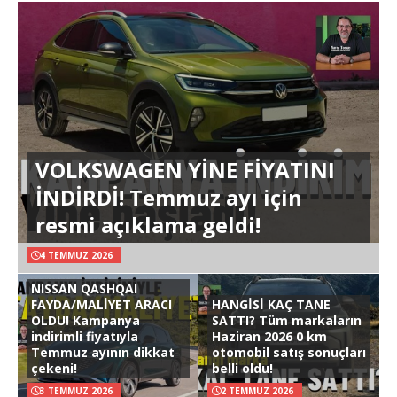
VOLKSWAGEN YİNE FİYATINI
İNDİRDİ! Temmuz ayı için
resmi açıklama geldi!
4 TEMMUZ 2026
NISSAN QASHQAI
FAYDA/MALİYET ARACI
HANGİSİ KAÇ TANE
OLDU! Kampanya
SATTI? Tüm markaların
indirimli fiyatıyla
Haziran 2026 0 km
Temmuz ayının dikkat
otomobil satış sonuçları
çekeni!
belli oldu!
3 TEMMUZ 2026
2 TEMMUZ 2026