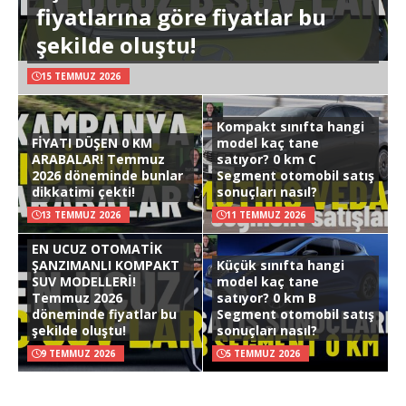
fiyatlarına göre fiyatlar bu
şekilde oluştu!
15 TEMMUZ 2026
Kompakt sınıfta hangi
FİYATI DÜŞEN 0 KM
model kaç tane
ARABALAR! Temmuz
satıyor? 0 km C
2026 döneminde bunlar
Segment otomobil satış
dikkatimi çekti!
sonuçları nasıl?
13 TEMMUZ 2026
11 TEMMUZ 2026
EN UCUZ OTOMATİK
ŞANZIMANLI KOMPAKT
Küçük sınıfta hangi
SUV MODELLERİ!
model kaç tane
Temmuz 2026
satıyor? 0 km B
döneminde fiyatlar bu
Segment otomobil satış
şekilde oluştu!
sonuçları nasıl?
9 TEMMUZ 2026
5 TEMMUZ 2026