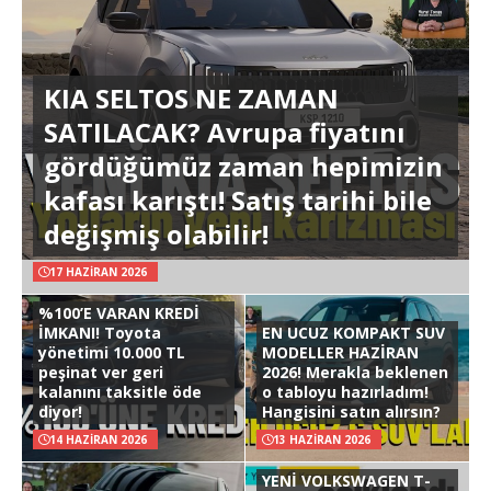
KIA SELTOS NE ZAMAN
SATILACAK? Avrupa fiyatını
gördüğümüz zaman hepimizin
kafası karıştı! Satış tarihi bile
değişmiş olabilir!
17 HAZIRAN 2026
%100’E VARAN KREDİ
İMKANI! Toyota
EN UCUZ KOMPAKT SUV
yönetimi 10.000 TL
MODELLER HAZİRAN
peşinat ver geri
2026! Merakla beklenen
kalanını taksitle öde
o tabloyu hazırladım!
diyor!
Hangisini satın alırsın?
14 HAZIRAN 2026
13 HAZIRAN 2026
YENİ VOLKSWAGEN T-