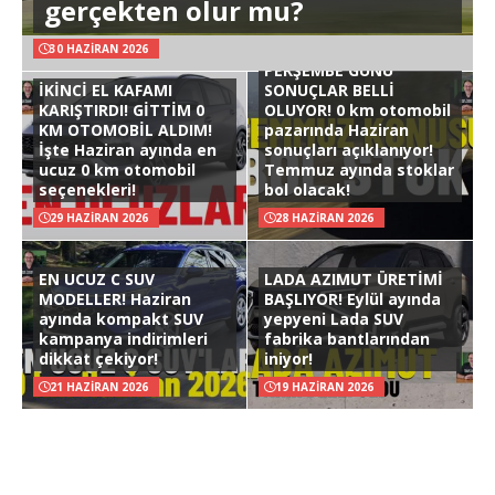
gerçekten olur mu?
30 HAZIRAN 2026
PERŞEMBE GÜNÜ
İKİNCİ EL KAFAMI
SONUÇLAR BELLİ
KARIŞTIRDI! GİTTİM 0
OLUYOR! 0 km otomobil
KM OTOMOBİL ALDIM!
pazarında Haziran
İşte Haziran ayında en
sonuçları açıklanıyor!
ucuz 0 km otomobil
Temmuz ayında stoklar
seçenekleri!
bol olacak!
29 HAZIRAN 2026
28 HAZIRAN 2026
EN UCUZ C SUV
LADA AZIMUT ÜRETİMİ
MODELLER! Haziran
BAŞLIYOR! Eylül ayında
ayında kompakt SUV
yepyeni Lada SUV
kampanya indirimleri
fabrika bantlarından
dikkat çekiyor!
iniyor!
21 HAZIRAN 2026
19 HAZIRAN 2026