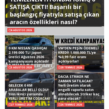
SATIŞA ÇIKTI! Başarılı bir
başlangıç fiyatıyla satışa çıkan
aracın özellikleri nasıl?
6 AĞUSTOS 2026
0 KM NISSAN QASHQAI
VW’DEN PEŞİN ÖDEMELİ
2.199.000 TL! Japon
KREDİ! 1.000.000 TL’ye
üretici Ağustos 2026
%0,99 faiz oranı
kampanyasını açıkladı!
açıklıyorlar!
3 AĞUSTOS 2026
28 TEMMUZ 2026
DACIA STRIKER NE
ZAMAN SATILACAK?
GELECEK 0 KM
Yerli Üretim olarak
ARABALAR BELLİ OLDU!
engelli raporlu satın
Yılın ikinci yarısında
alınabilecek Striker kaç
YERLİ ÜRETİM COŞACAK!
para olacak?
27 TEMMUZ 2026
26 TEMMUZ 2026