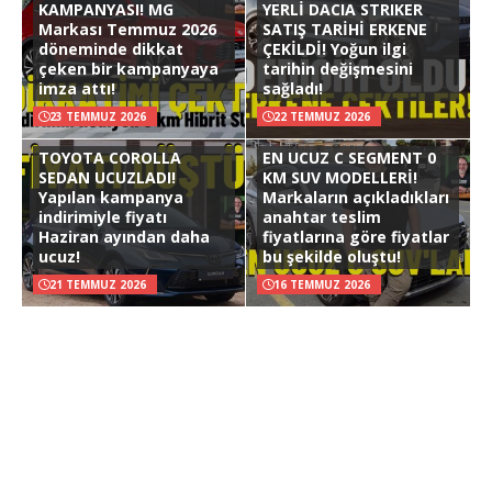
KAMPANYASI! MG
YERLİ DACIA STRIKER
Markası Temmuz 2026
SATIŞ TARİHİ ERKENE
döneminde dikkat
ÇEKİLDİ! Yoğun ilgi
çeken bir kampanyaya
tarihin değişmesini
imza attı!
sağladı!
23 TEMMUZ 2026
22 TEMMUZ 2026
TOYOTA COROLLA
EN UCUZ C SEGMENT 0
SEDAN UCUZLADI!
KM SUV MODELLERİ!
Yapılan kampanya
Markaların açıkladıkları
indirimiyle fiyatı
anahtar teslim
Haziran ayından daha
fiyatlarına göre fiyatlar
ucuz!
bu şekilde oluştu!
21 TEMMUZ 2026
16 TEMMUZ 2026