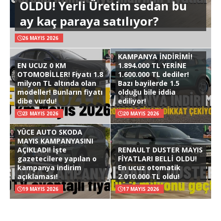
OLDU! Yerli Üretim sedan bu
ay kaç paraya satılıyor?
26 MAYIS 2026
KAMPANYA İNDİRİMİ!
EN UCUZ 0 KM
1.894.000 TL YERİNE
OTOMOBİLLER! Fiyatı 1.8
1.600.000 TL dediler!
milyon TL altında olan
Bazı bayilerde 1.5
modeller! Bunların fiyatı
olduğu bile iddia
dibe vurdu!
ediliyor!
23 MAYIS 2026
20 MAYIS 2026
YÜCE AUTO SKODA
MAYIS KAMPANYASINI
AÇIKLADI! İşte
RENAULT DUSTER MAYIS
gazetecilere yapılan o
FİYATLARI BELLİ OLDU!
kampanya indirim
En ucuz otomatik
açıklaması!
2.010.000 TL oldu!
19 MAYIS 2026
17 MAYIS 2026