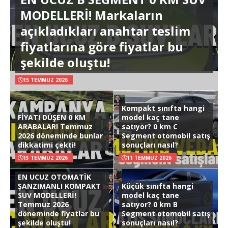
MODELLERİ! Markaların
açıkladıkları anahtar teslim
fiyatlarına göre fiyatlar bu
şekilde oluştu!
15 TEMMUZ 2026
Kompakt sınıfta hangi
FİYATI DÜŞEN 0 KM
model kaç tane
ARABALAR! Temmuz
satıyor? 0 km C
2026 döneminde bunlar
Segment otomobil satış
dikkatimi çekti!
sonuçları nasıl?
13 TEMMUZ 2026
11 TEMMUZ 2026
EN UCUZ OTOMATİK
ŞANZIMANLI KOMPAKT
Küçük sınıfta hangi
SUV MODELLERİ!
model kaç tane
Temmuz 2026
satıyor? 0 km B
döneminde fiyatlar bu
Segment otomobil satış
şekilde oluştu!
sonuçları nasıl?