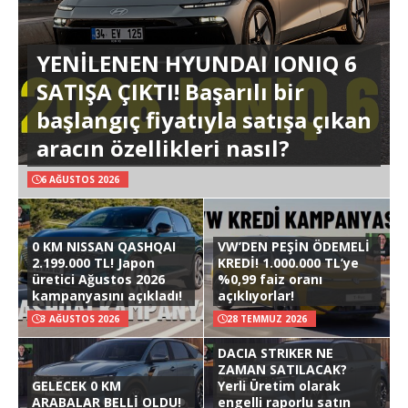
YENİLENEN HYUNDAI IONIQ 6
SATIŞA ÇIKTI! Başarılı bir
başlangıç fiyatıyla satışa çıkan
aracın özellikleri nasıl?
6 AĞUSTOS 2026
0 KM NISSAN QASHQAI
VW’DEN PEŞİN ÖDEMELİ
2.199.000 TL! Japon
KREDİ! 1.000.000 TL’ye
üretici Ağustos 2026
%0,99 faiz oranı
kampanyasını açıkladı!
açıklıyorlar!
3 AĞUSTOS 2026
28 TEMMUZ 2026
DACIA STRIKER NE
ZAMAN SATILACAK?
GELECEK 0 KM
Yerli Üretim olarak
ARABALAR BELLİ OLDU!
engelli raporlu satın