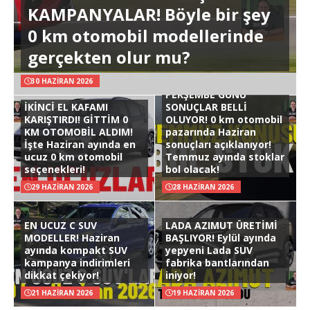
KAMPANYALAR! Böyle bir şey
0 km otomobil modellerinde
gerçekten olur mu?
30 HAZIRAN 2026
PERŞEMBE GÜNÜ
İKİNCİ EL KAFAMI
SONUÇLAR BELLİ
KARIŞTIRDI! GİTTİM 0
OLUYOR! 0 km otomobil
KM OTOMOBİL ALDIM!
pazarında Haziran
İşte Haziran ayında en
sonuçları açıklanıyor!
ucuz 0 km otomobil
Temmuz ayında stoklar
seçenekleri!
bol olacak!
29 HAZIRAN 2026
28 HAZIRAN 2026
EN UCUZ C SUV
LADA AZIMUT ÜRETİMİ
MODELLER! Haziran
BAŞLIYOR! Eylül ayında
ayında kompakt SUV
yepyeni Lada SUV
kampanya indirimleri
fabrika bantlarından
dikkat çekiyor!
iniyor!
21 HAZIRAN 2026
19 HAZIRAN 2026