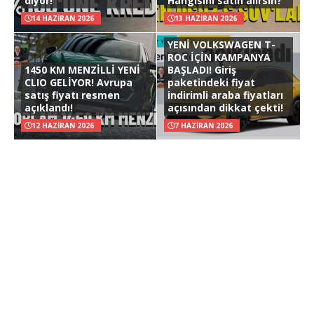
diyor!
Hangisini satın alırsın?
14 HAZIRAN 2026
13 HAZIRAN 2026
YENİ VOLKSWAGEN T-
ROC İÇİN KAMPANYA
1450 KM MENZİLLİ YENİ
BAŞLADI! Giriş
CLIO GELİYOR! Avrupa
paketindeki fiyat
satış fiyatı resmen
indirimli araba fiyatları
açıklandı!
açısından dikkat çekti!
12 HAZIRAN 2026
7 HAZIRAN 2026