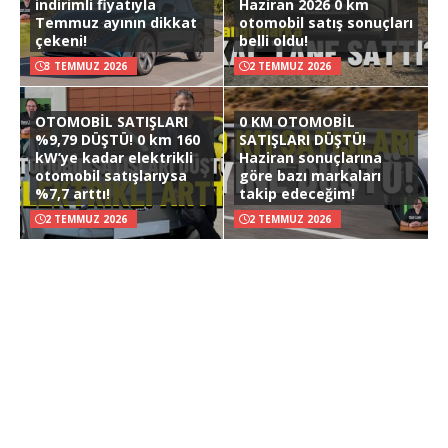
indirimli fiyatıyla
Haziran 2026 0 km
Temmuz ayının dikkat
otomobil satış sonuçları
çekeni!
belli oldu!
3 TEMMUZ 2026
2 TEMMUZ 2026
OTOMOBİL SATIŞLARI
0 KM OTOMOBİL
%9,79 DÜŞTÜ! 0 km 160
SATIŞLARI DÜŞTÜ!
kW’ye kadar elektrikli
Haziran sonuçlarına
otomobil satışlarıysa
göre bazı markaları
%7,7 arttı!
takip edeceğim!
2 TEMMUZ 2026
2 TEMMUZ 2026