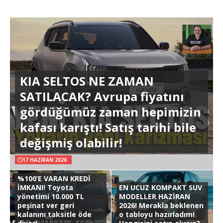
KIA SELTOS NE ZAMAN
SATILACAK? Avrupa fiyatını
gördüğümüz zaman hepimizin
kafası karıştı! Satış tarihi bile
değişmiş olabilir!
17 HAZIRAN 2026
%100’E VARAN KREDİ
İMKANI! Toyota
EN UCUZ KOMPAKT SUV
yönetimi 10.000 TL
MODELLER HAZİRAN
peşinat ver geri
2026! Merakla beklenen
kalanını taksitle öde
o tabloyu hazırladım!