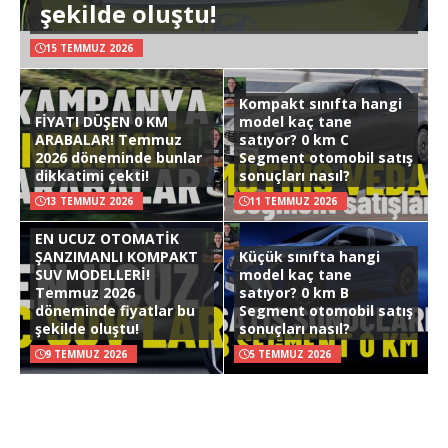
şekilde oluştu!
15 TEMMUZ 2026
Kompakt sınıfta hangi
FİYATI DÜŞEN 0 KM
model kaç tane
ARABALAR! Temmuz
satıyor? 0 km C
2026 döneminde bunlar
Segment otomobil satış
dikkatimi çekti!
sonuçları nasıl?
13 TEMMUZ 2026
11 TEMMUZ 2026
EN UCUZ OTOMATİK
ŞANZIMANLI KOMPAKT
Küçük sınıfta hangi
SUV MODELLERİ!
model kaç tane
Temmuz 2026
satıyor? 0 km B
döneminde fiyatlar bu
Segment otomobil satış
şekilde oluştu!
sonuçları nasıl?
9 TEMMUZ 2026
5 TEMMUZ 2026