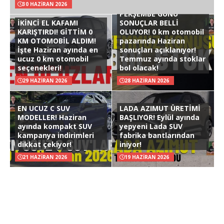
30 HAZIRAN 2026
PERŞEMBE GÜNÜ
İKİNCİ EL KAFAMI
SONUÇLAR BELLİ
KARIŞTIRDI! GİTTİM 0
OLUYOR! 0 km otomobil
KM OTOMOBİL ALDIM!
pazarında Haziran
İşte Haziran ayında en
sonuçları açıklanıyor!
ucuz 0 km otomobil
Temmuz ayında stoklar
seçenekleri!
bol olacak!
29 HAZIRAN 2026
28 HAZIRAN 2026
EN UCUZ C SUV
LADA AZIMUT ÜRETİMİ
MODELLER! Haziran
BAŞLIYOR! Eylül ayında
ayında kompakt SUV
yepyeni Lada SUV
kampanya indirimleri
fabrika bantlarından
dikkat çekiyor!
iniyor!
21 HAZIRAN 2026
19 HAZIRAN 2026