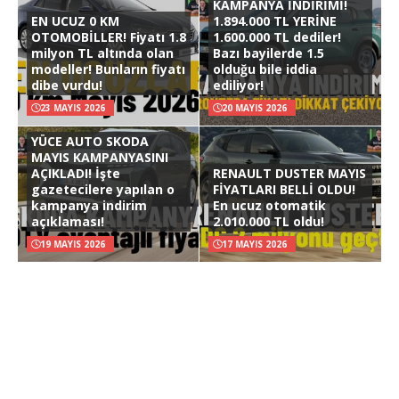
KAMPANYA İNDİRİMİ!
EN UCUZ 0 KM
1.894.000 TL YERİNE
OTOMOBİLLER! Fiyatı 1.8
1.600.000 TL dediler!
milyon TL altında olan
Bazı bayilerde 1.5
modeller! Bunların fiyatı
olduğu bile iddia
dibe vurdu!
ediliyor!
23 MAYIS 2026
20 MAYIS 2026
YÜCE AUTO SKODA
MAYIS KAMPANYASINI
AÇIKLADI! İşte
RENAULT DUSTER MAYIS
gazetecilere yapılan o
FİYATLARI BELLİ OLDU!
kampanya indirim
En ucuz otomatik
açıklaması!
2.010.000 TL oldu!
19 MAYIS 2026
17 MAYIS 2026