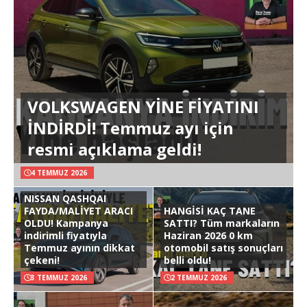
VOLKSWAGEN YİNE FİYATINI
İNDİRDİ! Temmuz ayı için
resmi açıklama geldi!
4 TEMMUZ 2026
NISSAN QASHQAI
FAYDA/MALİYET ARACI
HANGİSİ KAÇ TANE
OLDU! Kampanya
SATTI? Tüm markaların
indirimli fiyatıyla
Haziran 2026 0 km
Temmuz ayının dikkat
otomobil satış sonuçları
çekeni!
belli oldu!
3 TEMMUZ 2026
2 TEMMUZ 2026