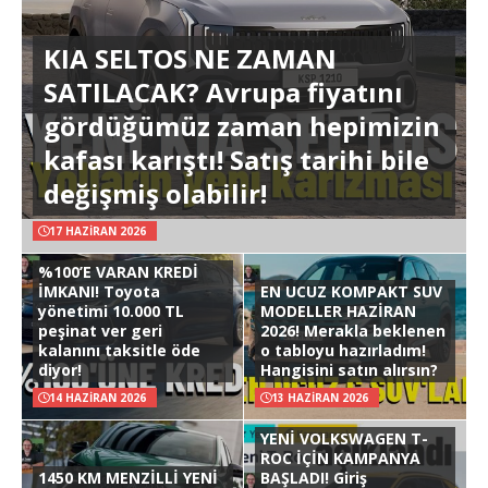
KIA SELTOS NE ZAMAN
SATILACAK? Avrupa fiyatını
gördüğümüz zaman hepimizin
kafası karıştı! Satış tarihi bile
değişmiş olabilir!
17 HAZIRAN 2026
%100’E VARAN KREDİ
İMKANI! Toyota
EN UCUZ KOMPAKT SUV
yönetimi 10.000 TL
MODELLER HAZİRAN
peşinat ver geri
2026! Merakla beklenen
kalanını taksitle öde
o tabloyu hazırladım!
diyor!
Hangisini satın alırsın?
14 HAZIRAN 2026
13 HAZIRAN 2026
YENİ VOLKSWAGEN T-
ROC İÇİN KAMPANYA
1450 KM MENZİLLİ YENİ
BAŞLADI! Giriş