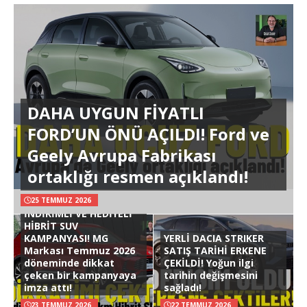
DAHA UYGUN FİYATLI
FORD’UN ÖNÜ AÇILDI! Ford ve
Geely Avrupa Fabrikası
ortaklığı resmen açıklandı!
25 TEMMUZ 2026
İNDİRİMLİ VE HEDİYELİ
HİBRİT SUV
KAMPANYASI! MG
YERLİ DACIA STRIKER
Markası Temmuz 2026
SATIŞ TARİHİ ERKENE
döneminde dikkat
ÇEKİLDİ! Yoğun ilgi
çeken bir kampanyaya
tarihin değişmesini
imza attı!
sağladı!
23 TEMMUZ 2026
22 TEMMUZ 2026