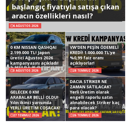
başlangıç fiyatıyla satışa çıkan
aracın özellikleri nasıl?
6 AĞUSTOS 2026
0 KM NISSAN QASHQAI
VW’DEN PEŞİN ÖDEMELİ
2.199.000 TL! Japon
KREDİ! 1.000.000 TL’ye
üretici Ağustos 2026
%0,99 faiz oranı
kampanyasını açıkladı!
açıklıyorlar!
3 AĞUSTOS 2026
28 TEMMUZ 2026
DACIA STRIKER NE
ZAMAN SATILACAK?
GELECEK 0 KM
Yerli Üretim olarak
ARABALAR BELLİ OLDU!
engelli raporlu satın
Yılın ikinci yarısında
alınabilecek Striker kaç
YERLİ ÜRETİM COŞACAK!
para olacak?
27 TEMMUZ 2026
26 TEMMUZ 2026