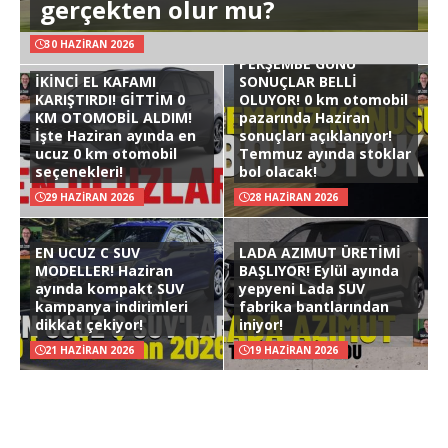
gerçekten olur mu?
30 HAZIRAN 2026
PERŞEMBE GÜNÜ
İKİNCİ EL KAFAMI
SONUÇLAR BELLİ
KARIŞTIRDI! GİTTİM 0
OLUYOR! 0 km otomobil
KM OTOMOBİL ALDIM!
pazarında Haziran
İşte Haziran ayında en
sonuçları açıklanıyor!
ucuz 0 km otomobil
Temmuz ayında stoklar
seçenekleri!
bol olacak!
29 HAZIRAN 2026
28 HAZIRAN 2026
EN UCUZ C SUV
LADA AZIMUT ÜRETİMİ
MODELLER! Haziran
BAŞLIYOR! Eylül ayında
ayında kompakt SUV
yepyeni Lada SUV
kampanya indirimleri
fabrika bantlarından
dikkat çekiyor!
iniyor!
21 HAZIRAN 2026
19 HAZIRAN 2026