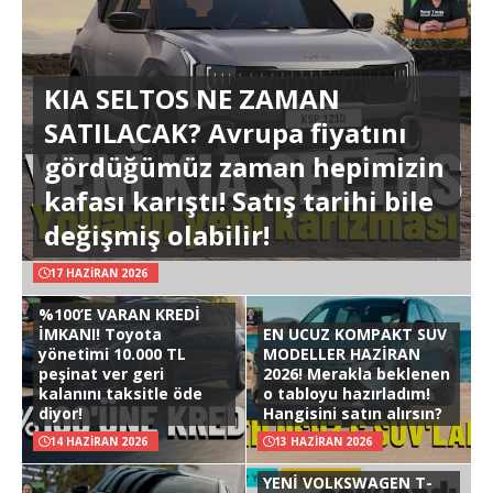
KIA SELTOS NE ZAMAN
SATILACAK? Avrupa fiyatını
gördüğümüz zaman hepimizin
kafası karıştı! Satış tarihi bile
değişmiş olabilir!
17 HAZIRAN 2026
%100’E VARAN KREDİ
İMKANI! Toyota
EN UCUZ KOMPAKT SUV
yönetimi 10.000 TL
MODELLER HAZİRAN
peşinat ver geri
2026! Merakla beklenen
kalanını taksitle öde
o tabloyu hazırladım!
diyor!
Hangisini satın alırsın?
14 HAZIRAN 2026
13 HAZIRAN 2026
YENİ VOLKSWAGEN T-