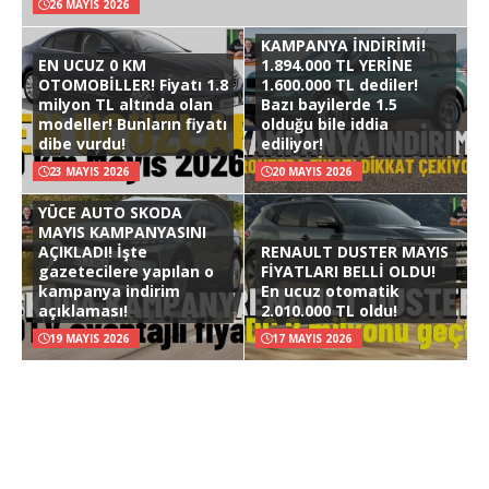
26 MAYIS 2026
KAMPANYA İNDİRİMİ!
EN UCUZ 0 KM
1.894.000 TL YERİNE
OTOMOBİLLER! Fiyatı 1.8
1.600.000 TL dediler!
milyon TL altında olan
Bazı bayilerde 1.5
modeller! Bunların fiyatı
olduğu bile iddia
dibe vurdu!
ediliyor!
23 MAYIS 2026
20 MAYIS 2026
YÜCE AUTO SKODA
MAYIS KAMPANYASINI
AÇIKLADI! İşte
RENAULT DUSTER MAYIS
gazetecilere yapılan o
FİYATLARI BELLİ OLDU!
kampanya indirim
En ucuz otomatik
açıklaması!
2.010.000 TL oldu!
19 MAYIS 2026
17 MAYIS 2026