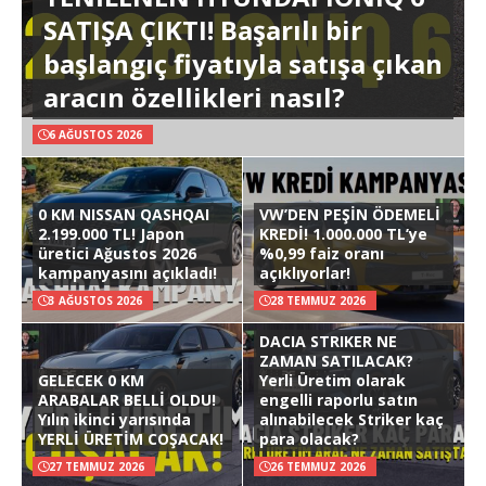
SATIŞA ÇIKTI! Başarılı bir
başlangıç fiyatıyla satışa çıkan
aracın özellikleri nasıl?
6 AĞUSTOS 2026
0 KM NISSAN QASHQAI
VW’DEN PEŞİN ÖDEMELİ
2.199.000 TL! Japon
KREDİ! 1.000.000 TL’ye
üretici Ağustos 2026
%0,99 faiz oranı
kampanyasını açıkladı!
açıklıyorlar!
3 AĞUSTOS 2026
28 TEMMUZ 2026
DACIA STRIKER NE
ZAMAN SATILACAK?
GELECEK 0 KM
Yerli Üretim olarak
ARABALAR BELLİ OLDU!
engelli raporlu satın
Yılın ikinci yarısında
alınabilecek Striker kaç
YERLİ ÜRETİM COŞACAK!
para olacak?
27 TEMMUZ 2026
26 TEMMUZ 2026