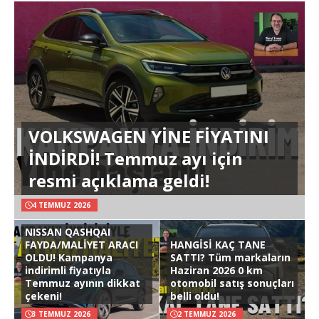
VOLKSWAGEN YİNE FİYATINI
İNDİRDİ! Temmuz ayı için
resmi açıklama geldi!
4 TEMMUZ 2026
NISSAN QASHQAI
FAYDA/MALİYET ARACI
HANGİSİ KAÇ TANE
OLDU! Kampanya
SATTI? Tüm markaların
indirimli fiyatıyla
Haziran 2026 0 km
Temmuz ayının dikkat
otomobil satış sonuçları
çekeni!
belli oldu!
3 TEMMUZ 2026
2 TEMMUZ 2026