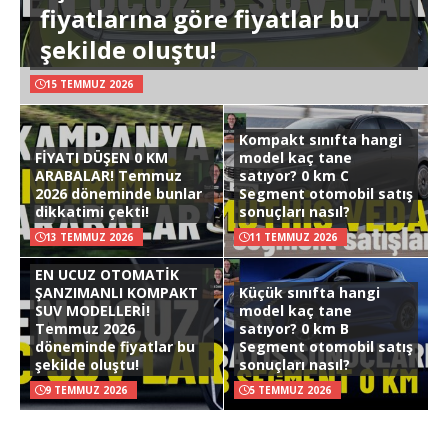
fiyatlarına göre fiyatlar bu
şekilde oluştu!
15 TEMMUZ 2026
Kompakt sınıfta hangi
FİYATI DÜŞEN 0 KM
model kaç tane
ARABALAR! Temmuz
satıyor? 0 km C
2026 döneminde bunlar
Segment otomobil satış
dikkatimi çekti!
sonuçları nasıl?
13 TEMMUZ 2026
11 TEMMUZ 2026
EN UCUZ OTOMATİK
ŞANZIMANLI KOMPAKT
Küçük sınıfta hangi
SUV MODELLERİ!
model kaç tane
Temmuz 2026
satıyor? 0 km B
döneminde fiyatlar bu
Segment otomobil satış
şekilde oluştu!
sonuçları nasıl?
9 TEMMUZ 2026
5 TEMMUZ 2026