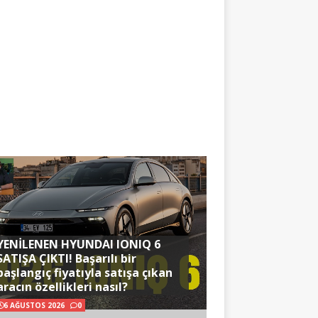
YENİLENEN HYUNDAI IONIQ 6
SATIŞA ÇIKTI! Başarılı bir
başlangıç fiyatıyla satışa çıkan
aracın özellikleri nasıl?
6 AĞUSTOS 2026
0