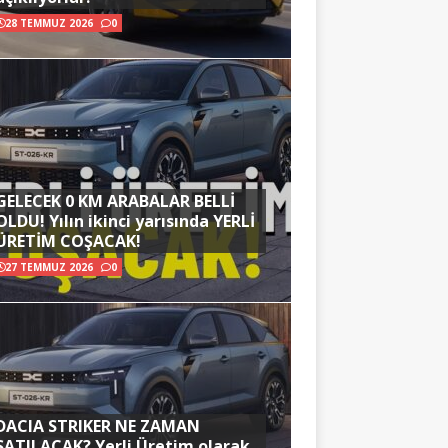
28 TEMMUZ 2026
0
GELECEK 0 KM ARABALAR BELLİ
OLDU! Yılın ikinci yarısında YERLİ
ÜRETİM COŞACAK!
27 TEMMUZ 2026
0
DACIA STRIKER NE ZAMAN
SATILACAK? Yerli Üretim olarak