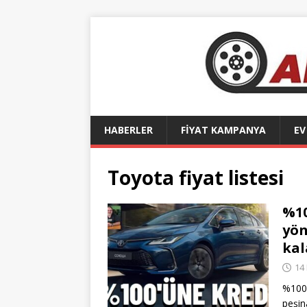
HABERLER
FİYAT KAMPANYA
EV
Toyota fiyat listesi
%10
yön
kal
14
%100
peşin