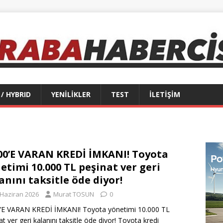
 / HYBRID
YENİLİKLER
TEST
İLETİŞİM
0’E VARAN KREDİ İMKANI! Toyota
etimi 10.000 TL peşinat ver geri
anını taksitle öde diyor!
 Haziran 2026
Murat TOSUN
0
’E VARAN KREDİ İMKANI! Toyota yönetimi 10.000 TL
at ver geri kalanını taksitle öde diyor! Toyota kredi