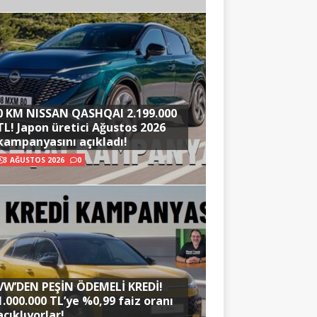
0 KM NISSAN QASHQAI 2.199.000
TL! Japon üretici Ağustos 2026
kampanyasını açıkladı!
3 AĞUSTOS 2026
0
VW’DEN PEŞİN ÖDEMELİ KREDİ!
1.000.000 TL’ye %0,99 faiz oranı
açıklıyorlar!