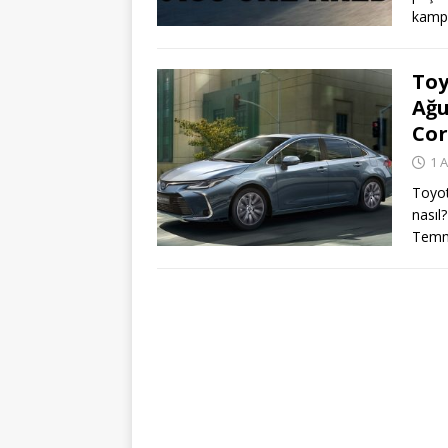
kamp
Toy
Ağu
Cor
1 
Toyot
nasıl
Tem