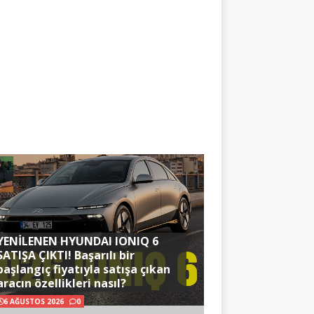
YENİLENEN HYUNDAI IONIQ 6
SATIŞA ÇIKTI! Başarılı bir
başlangıç fiyatıyla satışa çıkan
aracın özellikleri nasıl?
6 AĞUSTOS 2026
0