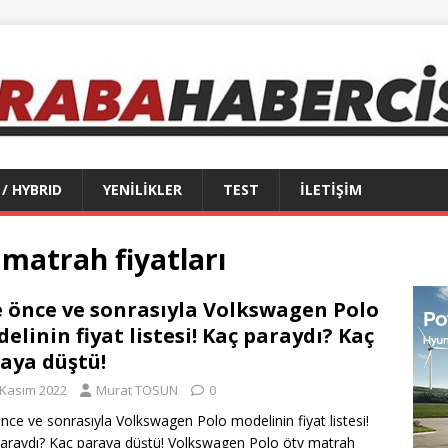
 / HYBRID
YENİLİKLER
TEST
İLETİŞİM
matrah fiyatları
e önce ve sonrasıyla Volkswagen Polo
elinin fiyat listesi! Kaç paraydı? Kaç
aya düştü!
 Kasım 2022
Murat TOSUN
0
önce ve sonrasıyla Volkswagen Polo modelinin fiyat listesi!
araydı? Kaç paraya düştü! Volkswagen Polo ötv matrah