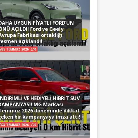
DAHA UYGUN FİYATLI FORD’UN
ÖNÜ AÇILDI! Ford ve Geely
Avrupa Fabrikası ortaklığı
resmen açıklandı!
25 TEMMUZ 2026
0
İNDİRİMLİ VE HEDİYELİ HİBRİT SUV
KAMPANYASI! MG Markası
Temmuz 2026 döneminde dikkat
çeken bir kampanyaya imza attı!
23 TEMMUZ 2026
0