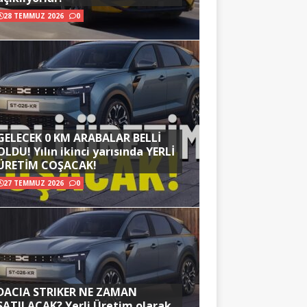
28 TEMMUZ 2026
0
GELECEK 0 KM ARABALAR BELLİ
OLDU! Yılın ikinci yarısında YERLİ
ÜRETİM COŞACAK!
27 TEMMUZ 2026
0
DACIA STRIKER NE ZAMAN
SATILACAK? Yerli Üretim olarak