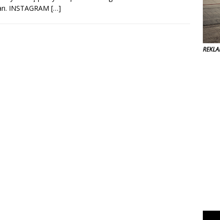
ları. INSTAGRAM
[…]
REKL