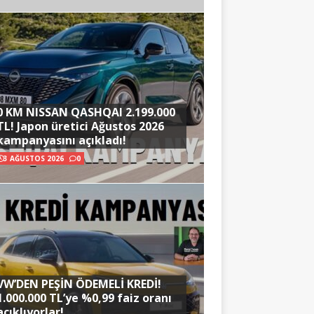
0 KM NISSAN QASHQAI 2.199.000
TL! Japon üretici Ağustos 2026
kampanyasını açıkladı!
3 AĞUSTOS 2026
0
VW’DEN PEŞİN ÖDEMELİ KREDİ!
1.000.000 TL’ye %0,99 faiz oranı
açıklıyorlar!