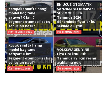
EN UCUZ OTOMATİK
Kompakt sınıfta hangi
ŞANZIMANLI KOMPAKT
model kaç tane
SUV MODELLERİ!
satıyor? 0 km C
Temmuz 2026
Segment otomobil satış
döneminde fiyatlar bu
sonuçları nasıl?
şekilde oluştu!
11 TEMMUZ 2026
9 TEMMUZ 2026
Küçük sınıfta hangi
model kaç tane
VOLKSWAGEN YİNE
satıyor? 0 km B
FİYATINI İNDİRDİ!
Segment otomobil satış
Temmuz ayı için resmi
sonuçları nasıl?
açıklama geldi!
5 TEMMUZ 2026
4 TEMMUZ 2026