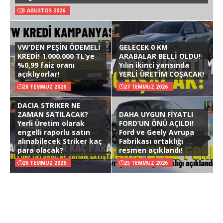
3 AĞUSTOS 2026
VW’DEN PEŞİN ÖDEMELİ
GELECEK 0 KM
KREDİ! 1.000.000 TL’ye
ARABALAR BELLİ OLDU!
%0,99 faiz oranı
Yılın ikinci yarısında
açıklıyorlar!
YERLİ ÜRETİM COŞACAK!
28 TEMMUZ 2026
27 TEMMUZ 2026
DACIA STRIKER NE
ZAMAN SATILACAK?
DAHA UYGUN FİYATLI
Yerli Üretim olarak
FORD’UN ÖNÜ AÇILDI!
engelli raporlu satın
Ford ve Geely Avrupa
alınabilecek Striker kaç
Fabrikası ortaklığı
para olacak?
resmen açıklandı!
26 TEMMUZ 2026
25 TEMMUZ 2026