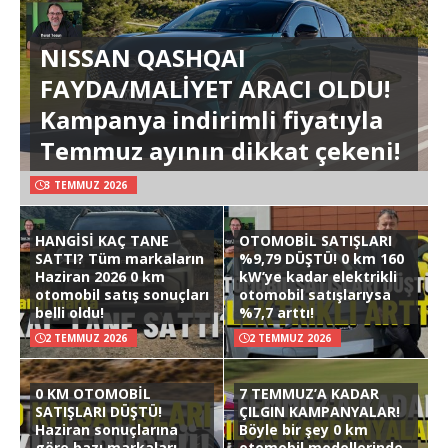
NISSAN QASHQAI
FAYDA/MALİYET ARACI OLDU!
Kampanya indirimli fiyatıyla
Temmuz ayının dikkat çekeni!
3 TEMMUZ 2026
HANGİSİ KAÇ TANE
OTOMOBİL SATIŞLARI
SATTI? Tüm markaların
%9,79 DÜŞTÜ! 0 km 160
Haziran 2026 0 km
kW’ye kadar elektrikli
otomobil satış sonuçları
otomobil satışlarıysa
belli oldu!
%7,7 arttı!
2 TEMMUZ 2026
2 TEMMUZ 2026
0 KM OTOMOBİL
7 TEMMUZ’A KADAR
SATIŞLARI DÜŞTÜ!
ÇILGIN KAMPANYALAR!
Haziran sonuçlarına
Böyle bir şey 0 km
göre bazı markaları
otomobil modellerinde