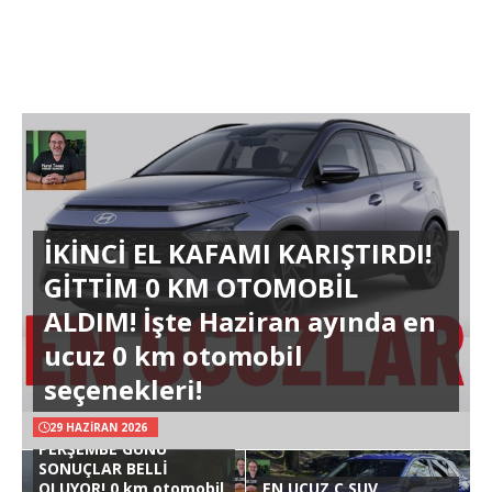
İKİNCİ EL KAFAMI KARIŞTIRDI!
GİTTİM 0 KM OTOMOBİL
ALDIM! İşte Haziran ayında en
ucuz 0 km otomobil
seçenekleri!
29 HAZIRAN 2026
PERŞEMBE GÜNÜ
SONUÇLAR BELLİ
OLUYOR! 0 km otomobil
EN UCUZ C SUV