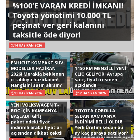
%100’E VARAN KREDİ İMKANI!
Toyota yönetimi 10.000 TL
peşinat ver geri kalanını
taksitle öde diyor!
14 HAZIRAN 2026
EN UCUZ KOMPAKT SUV
MODELLER HAZİRAN
1450 KM MENZİLLİ YENİ
2026! Merakla beklenen
CLIO GELİYOR! Avrupa
o tabloyu hazırladım!
satış fiyatı resmen
Hangisini satın alırsın?
açıklandı!
13 HAZIRAN 2026
12 HAZIRAN 2026
YENİ VOLKSWAGEN T-
ROC İÇİN KAMPANYA
TOYOTA COROLLA
BAŞLADI! Giriş
SEDAN KAMPANYA
paketindeki fiyat
İNDİRİMİ BELLİ OLDU!
indirimli araba fiyatları
Yerli Üretim sedan bu
açısından dikkat çekti!
ay kaç paraya satılıyor?