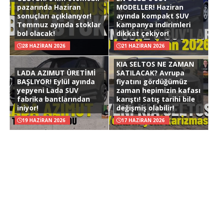
pazarında Haziran
MODELLER! Haziran
sonuçları açıklanıyor!
ayında kompakt SUV
Temmuz ayında stoklar
kampanya indirimleri
bol olacak!
dikkat çekiyor!
28 HAZIRAN 2026
21 HAZIRAN 2026
KIA SELTOS NE ZAMAN
LADA AZIMUT ÜRETİMİ
SATILACAK? Avrupa
BAŞLIYOR! Eylül ayında
fiyatını gördüğümüz
yepyeni Lada SUV
zaman hepimizin kafası
fabrika bantlarından
karıştı! Satış tarihi bile
iniyor!
değişmiş olabilir!
19 HAZIRAN 2026
17 HAZIRAN 2026