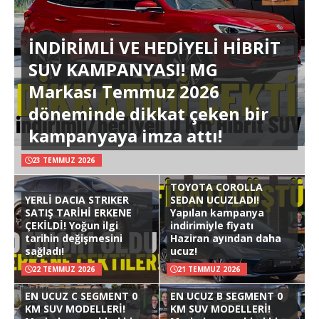
İNDİRİMLİ VE HEDİYELİ HİBRİT
SUV KAMPANYASI! MG
Markası Temmuz 2026
döneminde dikkat çeken bir
kampanyaya imza attı!
23 TEMMUZ 2026
TOYOTA COROLLA
YERLİ DACIA STRIKER
SEDAN UCUZLADI!
SATIŞ TARİHİ ERKENE
Yapılan kampanya
ÇEKİLDİ! Yoğun ilgi
indirimiyle fiyatı
tarihin değişmesini
Haziran ayından daha
sağladı!
ucuz!
22 TEMMUZ 2026
21 TEMMUZ 2026
EN UCUZ C SEGMENT 0
EN UCUZ B SEGMENT 0
KM SUV MODELLERİ!
KM SUV MODELLERİ!