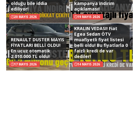
olduğu bile iddia
kampanya indirim
ediliyor!
açıklaması!
20 MAYIS 2026
19 MAYIS 2026
KRALIN VEDASI! Fiat
Egea Sedan ÖTV
RENAULT DUSTER MAYIS
muafiyetli fiyat listesi
FİYATLARI BELLİ OLDU!
belli oldu! Bu fiyatlarla 0
En ucuz otomatik
faizli kredi de var
2.010.000 TL oldu!
dediler!
17 MAYIS 2026
14 MAYIS 2026