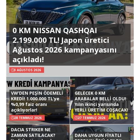
0 KM NISSAN QASHQAI
2.199.000 TL! Japon üretici
Ağustos 2026 kampanyasını
açıkladı!
3 AĞUSTOS 2026
VW’DEN PEŞİN ÖDEMELİ
GELECEK 0 KM
KREDİ! 1.000.000 TL’ye
ARABALAR BELLİ OLDU!
%0,99 faiz oranı
Yılın ikinci yarısında
açıklıyorlar!
YERLİ ÜRETİM COŞACAK!
28 TEMMUZ 2026
27 TEMMUZ 2026
DACIA STRIKER NE
ZAMAN SATILACAK?
DAHA UYGUN FİYATLI