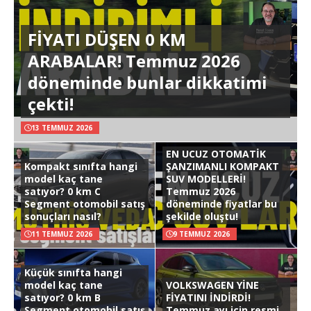
FİYATI DÜŞEN 0 KM
ARABALAR! Temmuz 2026
döneminde bunlar dikkatimi
çekti!
13 TEMMUZ 2026
EN UCUZ OTOMATİK
Kompakt sınıfta hangi
ŞANZIMANLI KOMPAKT
model kaç tane
SUV MODELLERİ!
satıyor? 0 km C
Temmuz 2026
Segment otomobil satış
döneminde fiyatlar bu
sonuçları nasıl?
şekilde oluştu!
11 TEMMUZ 2026
9 TEMMUZ 2026
Küçük sınıfta hangi
model kaç tane
VOLKSWAGEN YİNE
satıyor? 0 km B
FİYATINI İNDİRDİ!
Segment otomobil satış
Temmuz ayı için resmi