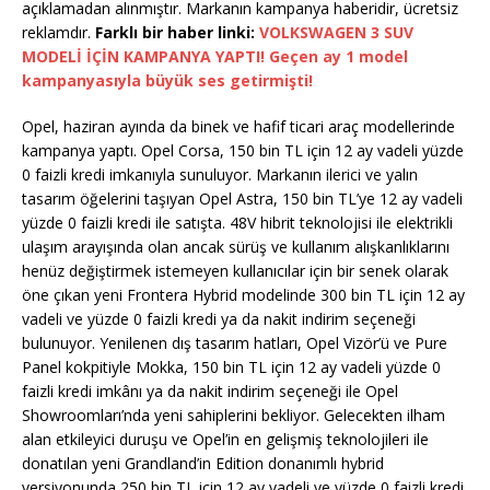
açıklamadan alınmıştır. Markanın kampanya haberidir, ücretsiz
reklamdır.
Farklı bir haber linki:
VOLKSWAGEN 3 SUV
MODELİ İÇİN KAMPANYA YAPTI! Geçen ay 1 model
kampanyasıyla büyük ses getirmişti!
Opel, haziran ayında da binek ve hafif ticari araç modellerinde
kampanya yaptı. Opel Corsa, 150 bin TL için 12 ay vadeli yüzde
0 faizli kredi imkanıyla sunuluyor. Markanın ilerici ve yalın
tasarım öğelerini taşıyan Opel Astra, 150 bin TL’ye 12 ay vadeli
yüzde 0 faizli kredi ile satışta. 48V hibrit teknolojisi ile elektrikli
ulaşım arayışında olan ancak sürüş ve kullanım alışkanlıklarını
henüz değiştirmek istemeyen kullanıcılar için bir senek olarak
öne çıkan yeni Frontera Hybrid modelinde 300 bin TL için 12 ay
vadeli ve yüzde 0 faizli kredi ya da nakit indirim seçeneği
bulunuyor. Yenilenen dış tasarım hatları, Opel Vizör’ü ve Pure
Panel kokpitiyle Mokka, 150 bin TL için 12 ay vadeli yüzde 0
faizli kredi imkânı ya da nakit indirim seçeneği ile Opel
Showroomları’nda yeni sahiplerini bekliyor. Gelecekten ilham
alan etkileyici duruşu ve Opel’in en gelişmiş teknolojileri ile
donatılan yeni Grandland’in Edition donanımlı hybrid
versiyonunda 250 bin TL için 12 ay vadeli ve yüzde 0 faizli kredi