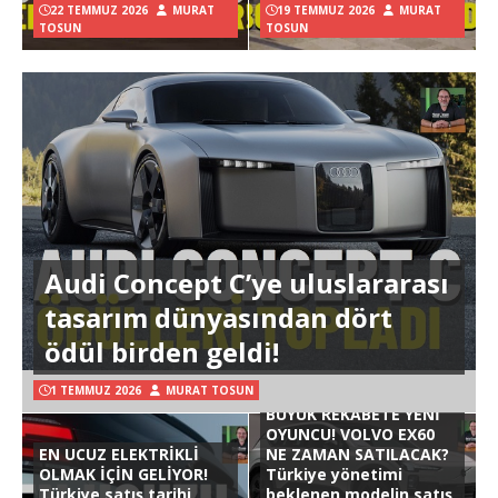
22 TEMMUZ 2026
MURAT
19 TEMMUZ 2026
MURAT
TOSUN
TOSUN
Audi Concept C’ye uluslararası
tasarım dünyasından dört
ödül birden geldi!
1 TEMMUZ 2026
MURAT TOSUN
BÜYÜK REKABETE YENİ
OYUNCU! VOLVO EX60
EN UCUZ ELEKTRİKLİ
NE ZAMAN SATILACAK?
OLMAK İÇİN GELİYOR!
Türkiye yönetimi
Türkiye satış tarihi
beklenen modelin satış