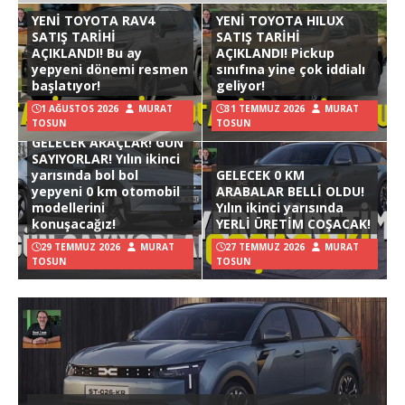
YENİ TOYOTA RAV4
YENİ TOYOTA HILUX
SATIŞ TARİHİ
SATIŞ TARİHİ
AÇIKLANDI! Bu ay
AÇIKLANDI! Pickup
yepyeni dönemi resmen
sınıfına yine çok iddialı
başlatıyor!
geliyor!
1 AĞUSTOS 2026
MURAT
31 TEMMUZ 2026
MURAT
TOSUN
TOSUN
GELECEK ARAÇLAR! GÜN
SAYIYORLAR! Yılın ikinci
yarısında bol bol
GELECEK 0 KM
yepyeni 0 km otomobil
ARABALAR BELLİ OLDU!
modellerini
Yılın ikinci yarısında
konuşacağız!
YERLİ ÜRETİM COŞACAK!
29 TEMMUZ 2026
MURAT
27 TEMMUZ 2026
MURAT
TOSUN
TOSUN