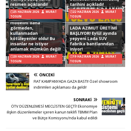
resmen açıklandı!
tarihini açıkladı!
25 HAZIRAN 2026
MURAT
22 HAZIRAN 2026
MURAT
TOSUN
TOSUN
Hyundai Ioniq 3
modelini daha
görmeden,
LADA AZIMUT ÜRETİMİ
kullanmadan
BAŞLIYOR! Eylül ayında
kötüleyenler oldu! Bu
yepyeni Lada SUV
insanlar ne istiyor
fabrika bantlarından
anlamak mümkün değil!
iniyor!
20 HAZIRAN 2026
MURAT
19 HAZIRAN 2026
MURAT
TOSUN
TOSUN
ÖNCEKI
FIAT KAMPANYADA GAZA BASTI! Özel showroom
indirimleri açıklaması da geldi!
SONRAKI
ÖTV DÜZENLEMESİ MECLİSTEN GEÇTİ! Ekonomiye
ilişkin düzenlemeler içeren kanun teklifi TBMM Plan
ve Bütçe Komisyonu’nda kabul edildi