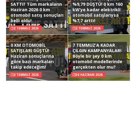
SATTI? Tüm markaların
%9,79 DÜŞTÜ! 0 km 160
Haziran 2026 0 km
kW’ye kadar elektrikli
otomobil satış sonuçları
otomobil satışlarıysa
belli oldu!
%7,7 arttı!
2 TEMMUZ 2026
2 TEMMUZ 2026
0 KM OTOMOBİL
7 TEMMUZ’A KADAR
SATIŞLARI DÜŞTÜ!
ÇILGIN KAMPANYALAR!
Haziran sonuçlarına
Böyle bir şey 0 km
göre bazı markaları
otomobil modellerinde
takip edeceğim!
gerçekten olur mu?
2 TEMMUZ 2026
30 HAZIRAN 2026