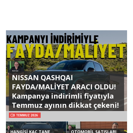
NISSAN QASHQAI
FAYDA/MALİYET ARACI OLDU!
Kampanya indirimli fiyatıyla
Temmuz ayının dikkat çekeni!
3 TEMMUZ 2026
HANGİSİ KAÇ TANE
OTOMOBİL SATIŞLARI