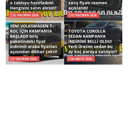
o tabloyu hazırladım!
satış fiyatı resmen
Hangisini satın alırsın?
açıklandı!
13 HAZIRAN 2026
12 HAZIRAN 2026
YENİ VOLKSWAGEN T-
ROC İÇİN KAMPANYA
TOYOTA COROLLA
BAŞLADI! Giriş
SEDAN KAMPANYA
paketindeki fiyat
İNDİRİMİ BELLİ OLDU!
indirimli araba fiyatları
Yerli Üretim sedan bu
açısından dikkat çekti!
ay kaç paraya satılıyor?
7 HAZIRAN 2026
26 MAYIS 2026