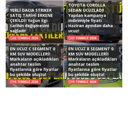
TOYOTA COROLLA
YERLİ DACIA STRIKER
SEDAN UCUZLADI!
SATIŞ TARİHİ ERKENE
Yapılan kampanya
ÇEKİLDİ! Yoğun ilgi
indirimiyle fiyatı
tarihin değişmesini
Haziran ayından daha
sağladı!
ucuz!
22 TEMMUZ 2026
21 TEMMUZ 2026
EN UCUZ C SEGMENT 0
EN UCUZ B SEGMENT 0
KM SUV MODELLERİ!
KM SUV MODELLERİ!
Markaların açıkladıkları
Markaların açıkladıkları
anahtar teslim
anahtar teslim
fiyatlarına göre fiyatlar
fiyatlarına göre fiyatlar
bu şekilde oluştu!
bu şekilde oluştu!
16 TEMMUZ 2026
15 TEMMUZ 2026