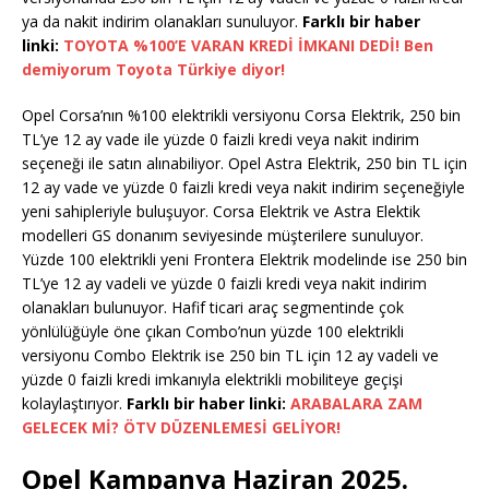
ya da nakit indirim olanakları sunuluyor.
Farklı bir haber
linki:
TOYOTA %100’E VARAN KREDİ İMKANI DEDİ! Ben
demiyorum Toyota Türkiye diyor!
Opel Corsa’nın %100 elektrikli versiyonu Corsa Elektrik, 250 bin
TL’ye 12 ay vade ile yüzde 0 faizli kredi veya nakit indirim
seçeneği ile satın alınabiliyor. Opel Astra Elektrik, 250 bin TL için
12 ay vade ve yüzde 0 faizli kredi veya nakit indirim seçeneğiyle
yeni sahipleriyle buluşuyor. Corsa Elektrik ve Astra Elektik
modelleri GS donanım seviyesinde müşterilere sunuluyor.
Yüzde 100 elektrikli yeni Frontera Elektrik modelinde ise 250 bin
TL’ye 12 ay vadeli ve yüzde 0 faizli kredi veya nakit indirim
olanakları bulunuyor. Hafif ticari araç segmentinde çok
yönlülüğüyle öne çıkan Combo’nun yüzde 100 elektrikli
versiyonu Combo Elektrik ise 250 bin TL için 12 ay vadeli ve
yüzde 0 faizli kredi imkanıyla elektrikli mobiliteye geçişi
kolaylaştırıyor.
Farklı bir haber linki:
ARABALARA ZAM
GELECEK Mİ? ÖTV DÜZENLEMESİ GELİYOR!
Opel Kampanya Haziran 2025.