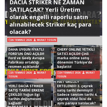
DACIA STRIKER NE ZAMAN
SATILACAK? Yerli Üretim
olarak engelli raporlu satın
alınabilecek Striker kaç para
olacak?
26 TEMMUZ 2026
MURAT TOSUN
DAHA UYGUN FİYATLI
CHERY ONLINE YETKİLİ
FORD’UN ÖNÜ AÇILDI!
SATICI AÇILDI! Çinli
Ford ve Geely Avrupa
marka online satış
Fabrikası ortaklığı
dönemini Türkiye’de
resmen açıklandı!
başlattı!
25 TEMMUZ 2026
MURAT
24 TEMMUZ 2026
MURAT
TOSUN
TOSUN
FIAT GRIZZLY
YERLİ DACIA STRIKER
ERTELENDİ! 3. çeyrek
SATIŞ TARİHİ ERKENE
satış tarihi denmişti!
ÇEKİLDİ! Yoğun ilgi
Sadece tanıtım tarihi 4.
tarihin değişmesini
çeyrek oldu! İkisi de
sağladı!
aynı paraya satılacak?