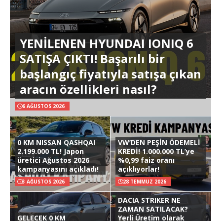
YENİLENEN HYUNDAI IONIQ 6
SATIŞA ÇIKTI! Başarılı bir
başlangıç fiyatıyla satışa çıkan
aracın özellikleri nasıl?
6 AĞUSTOS 2026
0 KM NISSAN QASHQAI
VW’DEN PEŞİN ÖDEMELİ
2.199.000 TL! Japon
KREDİ! 1.000.000 TL’ye
üretici Ağustos 2026
%0,99 faiz oranı
kampanyasını açıkladı!
açıklıyorlar!
3 AĞUSTOS 2026
28 TEMMUZ 2026
DACIA STRIKER NE
ZAMAN SATILACAK?
GELECEK 0 KM
Yerli Üretim olarak