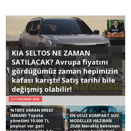
KIA SELTOS NE ZAMAN
SATILACAK? Avrupa fiyatını
gördüğümüz zaman hepimizin
kafası karıştı! Satış tarihi bile
değişmiş olabilir!
17 HAZIRAN 2026
%100’E VARAN KREDİ
İMKANI! Toyota
EN UCUZ KOMPAKT SUV
yönetimi 10.000 TL
MODELLER HAZİRAN
peşinat ver geri
2026! Merakla beklenen