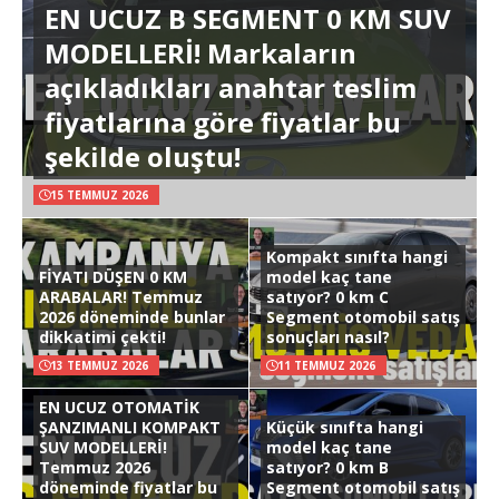
EN UCUZ B SEGMENT 0 KM SUV
MODELLERİ! Markaların
açıkladıkları anahtar teslim
fiyatlarına göre fiyatlar bu
şekilde oluştu!
15 TEMMUZ 2026
Kompakt sınıfta hangi
FİYATI DÜŞEN 0 KM
model kaç tane
ARABALAR! Temmuz
satıyor? 0 km C
2026 döneminde bunlar
Segment otomobil satış
dikkatimi çekti!
sonuçları nasıl?
13 TEMMUZ 2026
11 TEMMUZ 2026
EN UCUZ OTOMATİK
ŞANZIMANLI KOMPAKT
Küçük sınıfta hangi
SUV MODELLERİ!
model kaç tane
Temmuz 2026
satıyor? 0 km B
döneminde fiyatlar bu
Segment otomobil satış