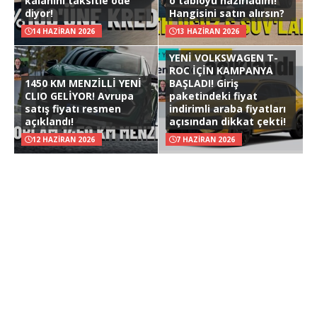
kalanını taksitle öde
o tabloyu hazırladım!
diyor!
Hangisini satın alırsın?
14 HAZIRAN 2026
13 HAZIRAN 2026
YENİ VOLKSWAGEN T-
ROC İÇİN KAMPANYA
1450 KM MENZİLLİ YENİ
BAŞLADI! Giriş
CLIO GELİYOR! Avrupa
paketindeki fiyat
satış fiyatı resmen
indirimli araba fiyatları
açıklandı!
açısından dikkat çekti!
12 HAZIRAN 2026
7 HAZIRAN 2026