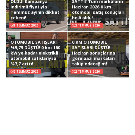
OLDU! Kampanya
SATTI? Tüm markaların
indirimli fiyatıyla
Haziran 2026 0 km
Temmuz ayının dikkat
otomobil satış sonuçları
çekeni!
belli oldu!
3 TEMMUZ 2026
2 TEMMUZ 2026
OTOMOBİL SATIŞLARI
0 KM OTOMOBİL
%9,79 DÜŞTÜ! 0 km 160
SATIŞLARI DÜŞTÜ!
kW’ye kadar elektrikli
Haziran sonuçlarına
otomobil satışlarıysa
göre bazı markaları
%7,7 arttı!
takip edeceğim!
2 TEMMUZ 2026
2 TEMMUZ 2026