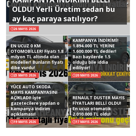
OLDU! Yerli Üretim sedan bu
ay kaç paraya satılıyor?
26 MAYIS 2026
KAMPANYA İNDİRİMİ!
EN UCUZ 0 KM
1.894.000 TL YERİNE
OTOMOBİLLER! Fiyatı 1.8
1.600.000 TL dediler!
milyon TL altında olan
Bazı bayilerde 1.5
modeller! Bunların fiyatı
olduğu bile iddia
dibe vurdu!
ediliyor!
23 MAYIS 2026
20 MAYIS 2026
YÜCE AUTO SKODA
MAYIS KAMPANYASINI
AÇIKLADI! İşte
RENAULT DUSTER MAYIS
gazetecilere yapılan o
FİYATLARI BELLİ OLDU!
kampanya indirim
En ucuz otomatik
açıklaması!
2.010.000 TL oldu!
19 MAYIS 2026
17 MAYIS 2026