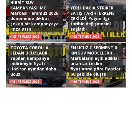
HİBRİT SUV
KAMPANYASI! MG
YERLİ DACIA STRIKER
Markası Temmuz 2026
SATIŞ TARİHİ ERKENE
döneminde dikkat
ÇEKİLDİ! Yoğun ilgi
çeken bir kampanyaya
tarihin değişmesini
imza attı!
sağladı!
23 TEMMUZ 2026
22 TEMMUZ 2026
TOYOTA COROLLA
EN UCUZ C SEGMENT 0
SEDAN UCUZLADI!
KM SUV MODELLERİ!
Yapılan kampanya
Markaların açıkladıkları
indirimiyle fiyatı
anahtar teslim
Haziran ayından daha
fiyatlarına göre fiyatlar
ucuz!
bu şekilde oluştu!
21 TEMMUZ 2026
16 TEMMUZ 2026