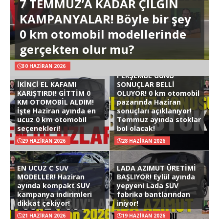
7 TEMMUZ’A KADAR ÇILGIN
KAMPANYALAR! Böyle bir şey
0 km otomobil modellerinde
gerçekten olur mu?
30 HAZIRAN 2026
PERŞEMBE GÜNÜ
İKİNCİ EL KAFAMI
SONUÇLAR BELLİ
KARIŞTIRDI! GİTTİM 0
OLUYOR! 0 km otomobil
KM OTOMOBİL ALDIM!
pazarında Haziran
İşte Haziran ayında en
sonuçları açıklanıyor!
ucuz 0 km otomobil
Temmuz ayında stoklar
seçenekleri!
bol olacak!
29 HAZIRAN 2026
28 HAZIRAN 2026
EN UCUZ C SUV
LADA AZIMUT ÜRETİMİ
MODELLER! Haziran
BAŞLIYOR! Eylül ayında
ayında kompakt SUV
yepyeni Lada SUV
kampanya indirimleri
fabrika bantlarından
dikkat çekiyor!
iniyor!
21 HAZIRAN 2026
19 HAZIRAN 2026