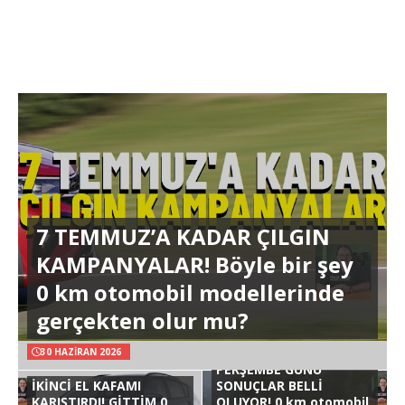
7 TEMMUZ’A KADAR ÇILGIN
KAMPANYALAR! Böyle bir şey
0 km otomobil modellerinde
gerçekten olur mu?
30 HAZIRAN 2026
PERŞEMBE GÜNÜ
İKİNCİ EL KAFAMI
SONUÇLAR BELLİ
KARIŞTIRDI! GİTTİM 0
OLUYOR! 0 km otomobil