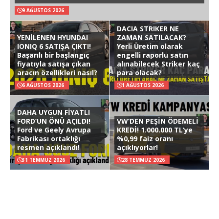
9 AĞUSTOS 2026
DACIA STRIKER NE
YENİLENEN HYUNDAI
ZAMAN SATILACAK?
IONIQ 6 SATIŞA ÇIKTI!
Yerli Üretim olarak
Başarılı bir başlangıç
engelli raporlu satın
fiyatıyla satışa çıkan
alınabilecek Striker kaç
aracın özellikleri nasıl?
para olacak?
6 AĞUSTOS 2026
1 AĞUSTOS 2026
DAHA UYGUN FİYATLI
FORD’UN ÖNÜ AÇILDI!
VW’DEN PEŞİN ÖDEMELİ
Ford ve Geely Avrupa
KREDİ! 1.000.000 TL’ye
Fabrikası ortaklığı
%0,99 faiz oranı
resmen açıklandı!
açıklıyorlar!
31 TEMMUZ 2026
28 TEMMUZ 2026