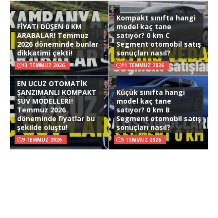
Kompakt sınıfta hangi
FİYATI DÜŞEN 0 KM
model kaç tane
ARABALAR! Temmuz
satıyor? 0 km C
2026 döneminde bunlar
Segment otomobil satış
dikkatimi çekti!
sonuçları nasıl?
13 TEMMUZ 2026
11 TEMMUZ 2026
EN UCUZ OTOMATİK
ŞANZIMANLI KOMPAKT
Küçük sınıfta hangi
SUV MODELLERİ!
model kaç tane
Temmuz 2026
satıyor? 0 km B
döneminde fiyatlar bu
Segment otomobil satış
şekilde oluştu!
sonuçları nasıl?
9 TEMMUZ 2026
5 TEMMUZ 2026