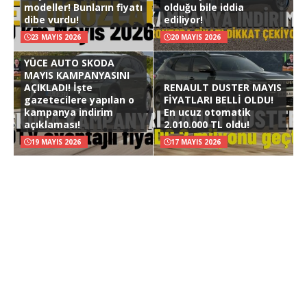
modeller! Bunların fiyatı
olduğu bile iddia
dibe vurdu!
ediliyor!
23 MAYIS 2026
20 MAYIS 2026
YÜCE AUTO SKODA
MAYIS KAMPANYASINI
AÇIKLADI! İşte
RENAULT DUSTER MAYIS
gazetecilere yapılan o
FİYATLARI BELLİ OLDU!
kampanya indirim
En ucuz otomatik
açıklaması!
2.010.000 TL oldu!
19 MAYIS 2026
17 MAYIS 2026