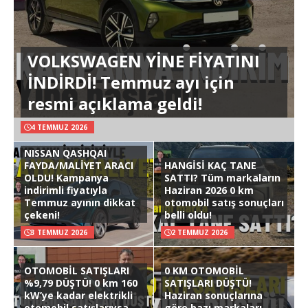
VOLKSWAGEN YİNE FİYATINI
İNDİRDİ! Temmuz ayı için
resmi açıklama geldi!
4 TEMMUZ 2026
NISSAN QASHQAI
FAYDA/MALİYET ARACI
HANGİSİ KAÇ TANE
OLDU! Kampanya
SATTI? Tüm markaların
indirimli fiyatıyla
Haziran 2026 0 km
Temmuz ayının dikkat
otomobil satış sonuçları
çekeni!
belli oldu!
3 TEMMUZ 2026
2 TEMMUZ 2026
OTOMOBİL SATIŞLARI
0 KM OTOMOBİL
%9,79 DÜŞTÜ! 0 km 160
SATIŞLARI DÜŞTÜ!
kW’ye kadar elektrikli
Haziran sonuçlarına
otomobil satışlarıysa
göre bazı markaları