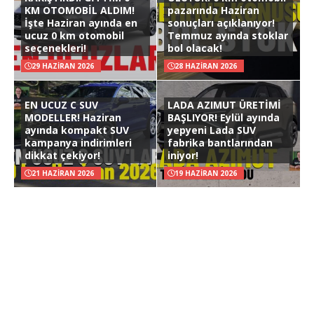
KM OTOMOBİL ALDIM!
pazarında Haziran
İşte Haziran ayında en
sonuçları açıklanıyor!
ucuz 0 km otomobil
Temmuz ayında stoklar
seçenekleri!
bol olacak!
29 HAZIRAN 2026
28 HAZIRAN 2026
EN UCUZ C SUV
LADA AZIMUT ÜRETİMİ
MODELLER! Haziran
BAŞLIYOR! Eylül ayında
ayında kompakt SUV
yepyeni Lada SUV
kampanya indirimleri
fabrika bantlarından
dikkat çekiyor!
iniyor!
21 HAZIRAN 2026
19 HAZIRAN 2026