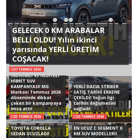
GELECEK 0 KM ARABALAR
BELLİ OLDU! Yılın ikinci
yarısında YERLİ ÜRETİM
COŞACAK!
27 TEMMUZ 2026
İNDİRİMLİ VE HEDİYELİ
HİBRİT SUV
KAMPANYASI! MG
YERLİ DACIA STRIKER
Markası Temmuz 2026
SATIŞ TARİHİ ERKENE
döneminde dikkat
ÇEKİLDİ! Yoğun ilgi
çeken bir kampanyaya
tarihin değişmesini
imza attı!
sağladı!
23 TEMMUZ 2026
22 TEMMUZ 2026
TOYOTA COROLLA
EN UCUZ C SEGMENT 0
SEDAN UCUZLADI!
KM SUV MODELLERİ!