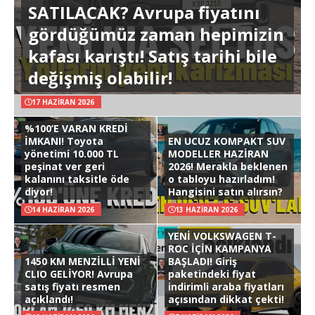
SATILACAK? Avrupa fiyatını
gördüğümüz zaman hepimizin
kafası karıştı! Satış tarihi bile
değişmiş olabilir!
17 HAZIRAN 2026
%100’E VARAN KREDİ
İMKANI! Toyota
EN UCUZ KOMPAKT SUV
yönetimi 10.000 TL
MODELLER HAZİRAN
peşinat ver geri
2026! Merakla beklenen
kalanını taksitle öde
o tabloyu hazırladım!
diyor!
Hangisini satın alırsın?
14 HAZIRAN 2026
13 HAZIRAN 2026
YENİ VOLKSWAGEN T-
ROC İÇİN KAMPANYA
1450 KM MENZİLLİ YENİ
BAŞLADI! Giriş
CLIO GELİYOR! Avrupa
paketindeki fiyat
satış fiyatı resmen
indirimli araba fiyatları
açıklandı!
açısından dikkat çekti!