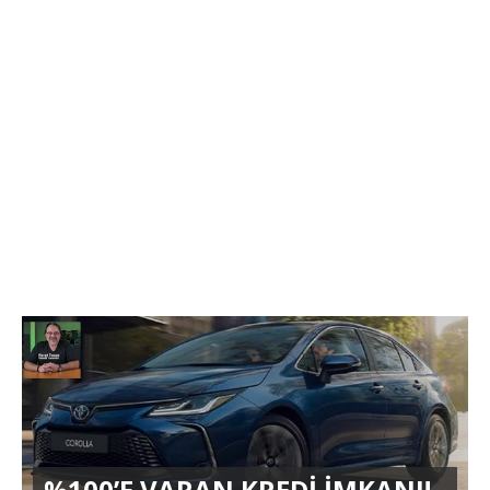
%100’E VARAN KREDİ İMKANI!