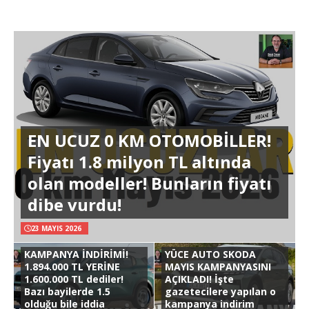
EN UCUZ 0 KM OTOMOBİLLER!
Fiyatı 1.8 milyon TL altında
olan modeller! Bunların fiyatı
dibe vurdu!
23 MAYIS 2026
KAMPANYA İNDİRİMİ!
YÜCE AUTO SKODA
1.894.000 TL YERİNE
MAYIS KAMPANYASINI
1.600.000 TL dediler!
AÇIKLADI! İşte
Bazı bayilerde 1.5
gazetecilere yapılan o
olduğu bile iddia
kampanya indirim