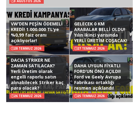
3 AĞUSTOS 2026
VW’DEN PEŞİN ÖDEMELİ
GELECEK 0 KM
KREDİ! 1.000.000 TL’ye
ARABALAR BELLİ OLDU!
%0,99 faiz oranı
Yılın ikinci yarısında
açıklıyorlar!
YERLİ ÜRETİM COŞACAK!
28 TEMMUZ 2026
27 TEMMUZ 2026
DACIA STRIKER NE
ZAMAN SATILACAK?
DAHA UYGUN FİYATLI
Yerli Üretim olarak
FORD’UN ÖNÜ AÇILDI!
engelli raporlu satın
Ford ve Geely Avrupa
alınabilecek Striker kaç
Fabrikası ortaklığı
para olacak?
resmen açıklandı!
26 TEMMUZ 2026
25 TEMMUZ 2026