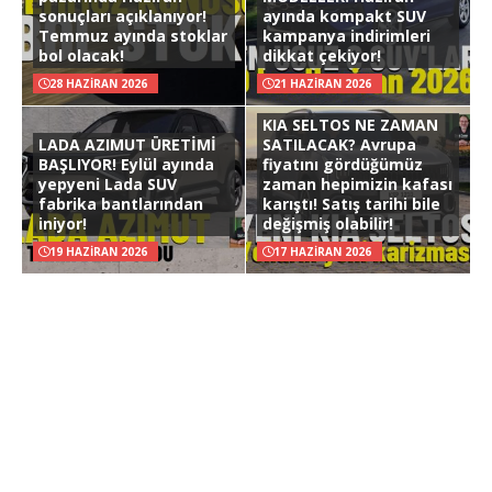
sonuçları açıklanıyor!
ayında kompakt SUV
Temmuz ayında stoklar
kampanya indirimleri
bol olacak!
dikkat çekiyor!
28 HAZIRAN 2026
21 HAZIRAN 2026
KIA SELTOS NE ZAMAN
LADA AZIMUT ÜRETİMİ
SATILACAK? Avrupa
BAŞLIYOR! Eylül ayında
fiyatını gördüğümüz
yepyeni Lada SUV
zaman hepimizin kafası
fabrika bantlarından
karıştı! Satış tarihi bile
iniyor!
değişmiş olabilir!
19 HAZIRAN 2026
17 HAZIRAN 2026