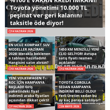
Toyota yönetimi 10.000 TL
peşinat ver geri kalanını
taksitle öde diyor!
14 HAZIRAN 2026
EN UCUZ KOMPAKT SUV
MODELLER HAZİRAN
1450 KM MENZİLLİ YENİ
2026! Merakla beklenen
CLIO GELİYOR! Avrupa
o tabloyu hazırladım!
satış fiyatı resmen
Hangisini satın alırsın?
açıklandı!
13 HAZIRAN 2026
12 HAZIRAN 2026
YENİ VOLKSWAGEN T-
ROC İÇİN KAMPANYA
TOYOTA COROLLA
BAŞLADI! Giriş
SEDAN KAMPANYA
paketindeki fiyat
İNDİRİMİ BELLİ OLDU!
indirimli araba fiyatları
Yerli Üretim sedan bu
açısından dikkat çekti!
ay kaç paraya satılıyor?
7 HAZIRAN 2026
26 MAYIS 2026