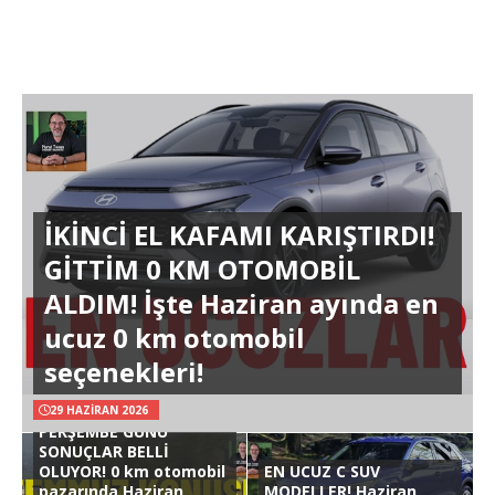
İKİNCİ EL KAFAMI KARIŞTIRDI!
GİTTİM 0 KM OTOMOBİL
ALDIM! İşte Haziran ayında en
ucuz 0 km otomobil
seçenekleri!
29 HAZIRAN 2026
PERŞEMBE GÜNÜ
SONUÇLAR BELLİ
OLUYOR! 0 km otomobil
EN UCUZ C SUV
pazarında Haziran
MODELLER! Haziran