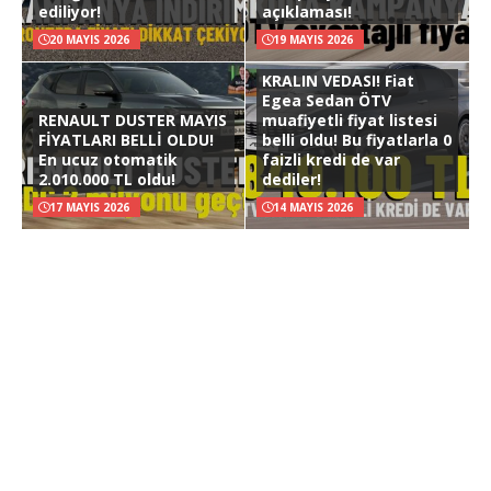
ediliyor!
açıklaması!
20 MAYIS 2026
19 MAYIS 2026
KRALIN VEDASI! Fiat
Egea Sedan ÖTV
RENAULT DUSTER MAYIS
muafiyetli fiyat listesi
FİYATLARI BELLİ OLDU!
belli oldu! Bu fiyatlarla 0
En ucuz otomatik
faizli kredi de var
2.010.000 TL oldu!
dediler!
17 MAYIS 2026
14 MAYIS 2026