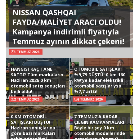
NISSAN QASHQAI
FAYDA/MALİYET ARACI OLDU!
Kampanya indirimli fiyatıyla
Temmuz ayının dikkat çekeni!
3 TEMMUZ 2026
HANGİSİ KAÇ TANE
OTOMOBİL SATIŞLARI
SATTI? Tüm markaların
%9,79 DÜŞTÜ! 0 km 160
Haziran 2026 0 km
kW’ye kadar elektrikli
otomobil satış sonuçları
otomobil satışlarıysa
belli oldu!
%7,7 arttı!
2 TEMMUZ 2026
2 TEMMUZ 2026
0 KM OTOMOBİL
7 TEMMUZ’A KADAR
SATIŞLARI DÜŞTÜ!
ÇILGIN KAMPANYALAR!
Haziran sonuçlarına
Böyle bir şey 0 km
göre bazı markaları
otomobil modellerinde
takip edeceğim!
gerçekten olur mu?