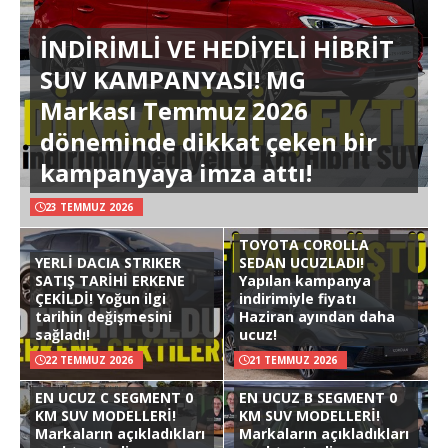
İNDİRİMLİ VE HEDİYELİ HİBRİT
SUV KAMPANYASI! MG
Markası Temmuz 2026
döneminde dikkat çeken bir
kampanyaya imza attı!
23 TEMMUZ 2026
TOYOTA COROLLA
YERLİ DACIA STRIKER
SEDAN UCUZLADI!
SATIŞ TARİHİ ERKENE
Yapılan kampanya
ÇEKİLDİ! Yoğun ilgi
indirimiyle fiyatı
tarihin değişmesini
Haziran ayından daha
sağladı!
ucuz!
22 TEMMUZ 2026
21 TEMMUZ 2026
EN UCUZ C SEGMENT 0
EN UCUZ B SEGMENT 0
KM SUV MODELLERİ!
KM SUV MODELLERİ!
Markaların açıkladıkları
Markaların açıkladıkları