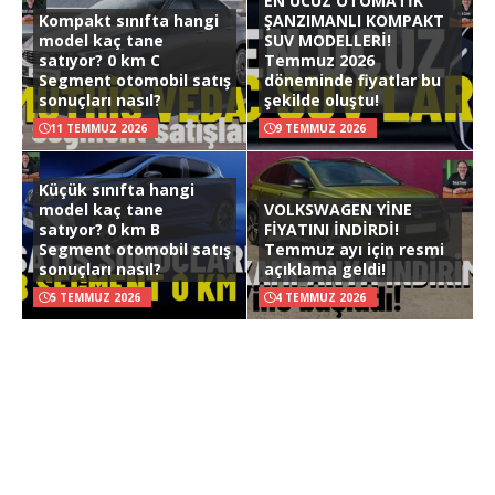
EN UCUZ OTOMATİK
Kompakt sınıfta hangi
ŞANZIMANLI KOMPAKT
model kaç tane
SUV MODELLERİ!
satıyor? 0 km C
Temmuz 2026
Segment otomobil satış
döneminde fiyatlar bu
sonuçları nasıl?
şekilde oluştu!
11 TEMMUZ 2026
9 TEMMUZ 2026
Küçük sınıfta hangi
model kaç tane
VOLKSWAGEN YİNE
satıyor? 0 km B
FİYATINI İNDİRDİ!
Segment otomobil satış
Temmuz ayı için resmi
sonuçları nasıl?
açıklama geldi!
5 TEMMUZ 2026
4 TEMMUZ 2026