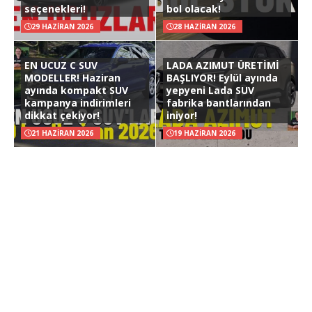
seçenekleri!
bol olacak!
29 HAZIRAN 2026
28 HAZIRAN 2026
EN UCUZ C SUV
LADA AZIMUT ÜRETİMİ
MODELLER! Haziran
BAŞLIYOR! Eylül ayında
ayında kompakt SUV
yepyeni Lada SUV
kampanya indirimleri
fabrika bantlarından
dikkat çekiyor!
iniyor!
21 HAZIRAN 2026
19 HAZIRAN 2026