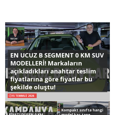
EN UCUZ B SEGMENT 0 KM SUV
MODELLERİ! Markaların
açıkladıkları anahtar teslim
fiyatlarına göre fiyatlar bu
şekilde oluştu!
15 TEMMUZ 2026
Kompakt sınıfta hangi
FİYATI DÜŞEN 0 KM
model kaç tane