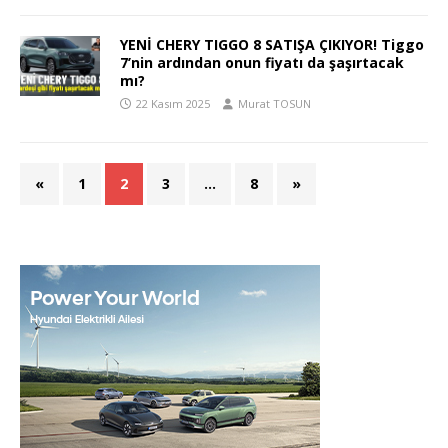
YENİ CHERY TIGGO 8 SATIŞA ÇIKIYOR! Tiggo
7’nin ardından onun fiyatı da şaşırtacak
mı?
22 Kasım 2025
Murat TOSUN
«
1
2
3
…
8
»