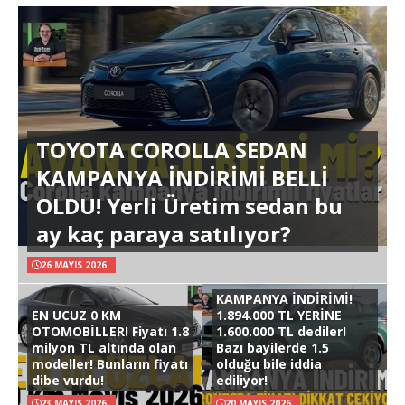
TOYOTA COROLLA SEDAN
KAMPANYA İNDİRİMİ BELLİ
OLDU! Yerli Üretim sedan bu
ay kaç paraya satılıyor?
26 MAYIS 2026
KAMPANYA İNDİRİMİ!
EN UCUZ 0 KM
1.894.000 TL YERİNE
OTOMOBİLLER! Fiyatı 1.8
1.600.000 TL dediler!
milyon TL altında olan
Bazı bayilerde 1.5
modeller! Bunların fiyatı
olduğu bile iddia
dibe vurdu!
ediliyor!
23 MAYIS 2026
20 MAYIS 2026