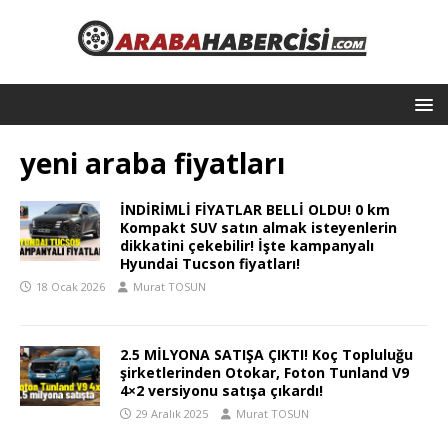
yeni araba fiyatları
İNDİRİMLİ FİYATLAR BELLİ OLDU! 0 km
Kompakt SUV satın almak isteyenlerin
dikkatini çekebilir! İşte kampanyalı
Hyundai Tucson fiyatları!
18 Ocak 2026
Murat TOSUN
2.5 MİLYONA SATIŞA ÇIKTI! Koç Topluluğu
şirketlerinden Otokar, Foton Tunland V9
4×2 versiyonu satışa çıkardı!
29 Aralık 2025
Murat TOSUN