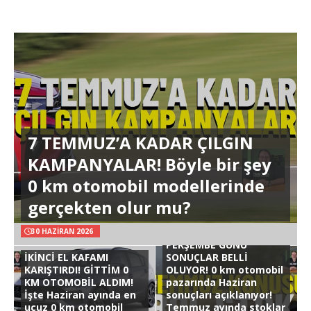
7 TEMMUZ’A KADAR ÇILGIN
KAMPANYALAR! Böyle bir şey
0 km otomobil modellerinde
gerçekten olur mu?
30 HAZIRAN 2026
PERŞEMBE GÜNÜ
İKİNCİ EL KAFAMI
SONUÇLAR BELLİ
KARIŞTIRDI! GİTTİM 0
OLUYOR! 0 km otomobil
KM OTOMOBİL ALDIM!
pazarında Haziran
İşte Haziran ayında en
sonuçları açıklanıyor!
ucuz 0 km otomobil
Temmuz ayında stoklar