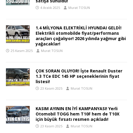
satışa sunuldu!
4 Aralık 2025
Murat TOSUN
1.4 MİLYONA ELEKTRİKLİ HYUNDAI GELDİ!
Elektrikli otomobilde fiyat/performans
araçları çoğalıyor! 2026 yılında yağmur gibi
yağacaklar!
25 Kasım 2025
Murat TOSUN
ÇOK SORAN OLUYOR! İşte Renault Duster
1.3 TCe EDC 145 HP seçeneklerinin fiyat
listesi!
23 Kasım 2025
Murat TOSUN
KASIM AYININ EN İYİ KAMPANYASI! Yerli
Otomobil TOGG hem T10F hem de T10X
için büyük fırsatı resmen açıkladı!
23 Kasım 2025
Murat TOSUN