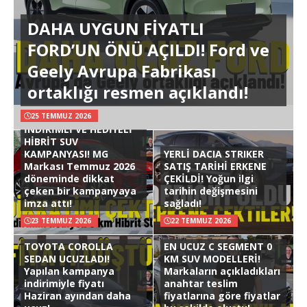
DAHA UYGUN FİYATLI
FORD’UN ÖNÜ AÇILDI! Ford ve
Geely Avrupa Fabrikası
ortaklığı resmen açıklandı!
25 TEMMUZ 2026
İNDİRİMLİ VE HEDİYELİ
HİBRİT SUV
KAMPANYASI! MG
YERLİ DACIA STRIKER
Markası Temmuz 2026
SATIŞ TARİHİ ERKENE
döneminde dikkat
ÇEKİLDİ! Yoğun ilgi
çeken bir kampanyaya
tarihin değişmesini
imza attı!
sağladı!
23 TEMMUZ 2026
22 TEMMUZ 2026
TOYOTA COROLLA
EN UCUZ C SEGMENT 0
SEDAN UCUZLADI!
KM SUV MODELLERİ!
Yapılan kampanya
Markaların açıkladıkları
indirimiyle fiyatı
anahtar teslim
Haziran ayından daha
fiyatlarına göre fiyatlar