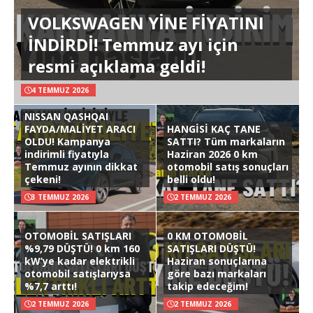
VOLKSWAGEN YİNE FİYATINI
İNDİRDİ! Temmuz ayı için
resmi açıklama geldi!
4 TEMMUZ 2026
NISSAN QASHQAI
FAYDA/MALİYET ARACI
HANGİSİ KAÇ TANE
OLDU! Kampanya
SATTI? Tüm markaların
indirimli fiyatıyla
Haziran 2026 0 km
Temmuz ayının dikkat
otomobil satış sonuçları
çekeni!
belli oldu!
3 TEMMUZ 2026
2 TEMMUZ 2026
OTOMOBİL SATIŞLARI
0 KM OTOMOBİL
%9,79 DÜŞTÜ! 0 km 160
SATIŞLARI DÜŞTÜ!
kW’ye kadar elektrikli
Haziran sonuçlarına
otomobil satışlarıysa
göre bazı markaları
%7,7 arttı!
takip edeceğim!
2 TEMMUZ 2026
2 TEMMUZ 2026