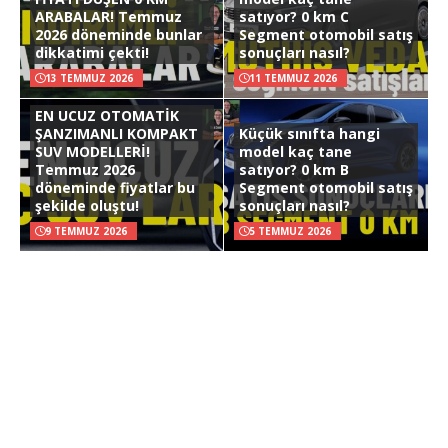
ARABALAR! Temmuz
satıyor? 0 km C
2026 döneminde bunlar
Segment otomobil satış
dikkatimi çekti!
sonuçları nasıl?
13 TEMMUZ 2026
11 TEMMUZ 2026
EN UCUZ OTOMATİK
ŞANZIMANLI KOMPAKT
Küçük sınıfta hangi
SUV MODELLERİ!
model kaç tane
Temmuz 2026
satıyor? 0 km B
döneminde fiyatlar bu
Segment otomobil satış
şekilde oluştu!
sonuçları nasıl?
9 TEMMUZ 2026
5 TEMMUZ 2026