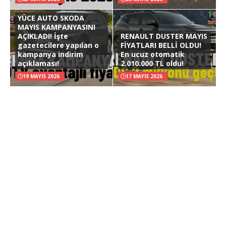
YÜCE AUTO SKODA
MAYIS KAMPANYASINI
AÇIKLADI! İşte
RENAULT DUSTER MAYIS
gazetecilere yapılan o
FİYATLARI BELLİ OLDU!
kampanya indirim
En ucuz otomatik
açıklaması!
2.010.000 TL oldu!
19 MAYIS 2026
17 MAYIS 2026