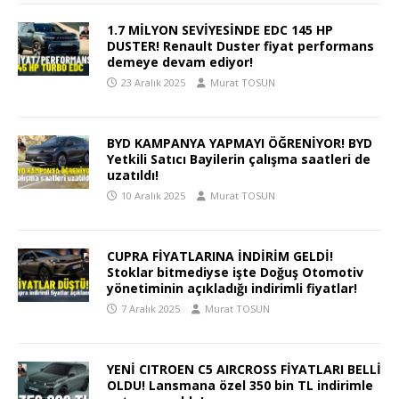
1.7 MİLYON SEVİYESİNDE EDC 145 HP
DUSTER! Renault Duster fiyat performans
demeye devam ediyor!
23 Aralık 2025
Murat TOSUN
BYD KAMPANYA YAPMAYI ÖĞRENİYOR! BYD
Yetkili Satıcı Bayilerin çalışma saatleri de
uzatıldı!
10 Aralık 2025
Murat TOSUN
CUPRA FİYATLARINA İNDİRİM GELDİ!
Stoklar bitmediyse işte Doğuş Otomotiv
yönetiminin açıkladığı indirimli fiyatlar!
7 Aralık 2025
Murat TOSUN
YENİ CITROEN C5 AIRCROSS FİYATLARI BELLİ
OLDU! Lansmana özel 350 bin TL indirimle