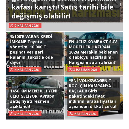
kafası karıştı! Satış tarihi bile
değişmiş olabilir!
17 HAZIRAN 2026
%100’E VARAN KREDİ
İMKANI! Toyota
EN UCUZ KOMPAKT SUV
yönetimi 10.000 TL
MODELLER HAZİRAN
peşinat ver geri
2026! Merakla beklenen
kalanını taksitle öde
o tabloyu hazırladım!
diyor!
Hangisini satın alırsın?
14 HAZIRAN 2026
13 HAZIRAN 2026
YENİ VOLKSWAGEN T-
ROC İÇİN KAMPANYA
1450 KM MENZİLLİ YENİ
BAŞLADI! Giriş
CLIO GELİYOR! Avrupa
paketindeki fiyat
satış fiyatı resmen
indirimli araba fiyatları
açıklandı!
açısından dikkat çekti!
12 HAZIRAN 2026
7 HAZIRAN 2026