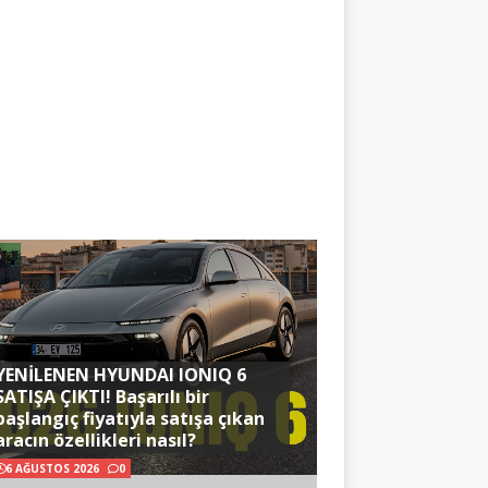
YENİLENEN HYUNDAI IONIQ 6
SATIŞA ÇIKTI! Başarılı bir
başlangıç fiyatıyla satışa çıkan
aracın özellikleri nasıl?
6 AĞUSTOS 2026
0