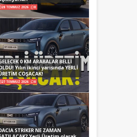
28 TEMMUZ 2026
0
GELECEK 0 KM ARABALAR BELLİ
OLDU! Yılın ikinci yarısında YERLİ
ÜRETİM COŞACAK!
27 TEMMUZ 2026
0
DACIA STRIKER NE ZAMAN
SATILACAK? Yerli Üretim olarak