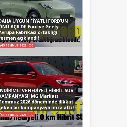
DAHA UYGUN FİYATLI FORD’UN
ÖNÜ AÇILDI! Ford ve Geely
Avrupa Fabrikası ortaklığı
resmen açıklandı!
25 TEMMUZ 2026
0
İNDİRİMLİ VE HEDİYELİ HİBRİT SUV
KAMPANYASI! MG Markası
Temmuz 2026 döneminde dikkat
çeken bir kampanyaya imza attı!
23 TEMMUZ 2026
0