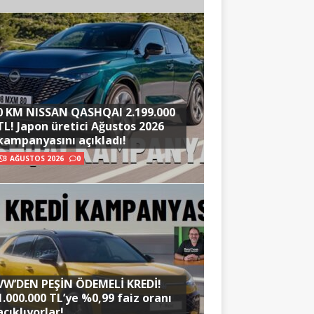
0 KM NISSAN QASHQAI 2.199.000
TL! Japon üretici Ağustos 2026
kampanyasını açıkladı!
3 AĞUSTOS 2026
0
VW’DEN PEŞİN ÖDEMELİ KREDİ!
1.000.000 TL’ye %0,99 faiz oranı
açıklıyorlar!