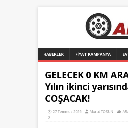
HABERLER
FİYAT KAMPANYA
EV
GELECEK 0 KM AR
Yılın ikinci yarısı
COŞACAK!
27 Temmuz 2026
Murat TOSUN
AR
0