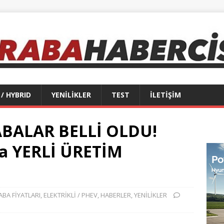
 / HYBRID
YENİLİKLER
TEST
İLETİŞİM
ABALAR BELLİ OLDU!
nda YERLİ ÜRETİM
ABA FİYATLARI
,
ELEKTRİKLİ / PHEV
,
HABERLER
,
YENİLİKLER