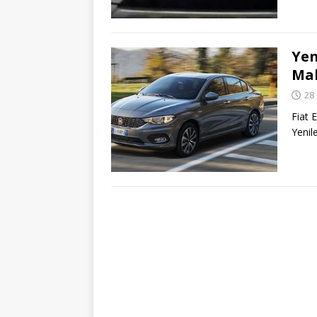
Yen
Mak
28
Fiat 
Yenil