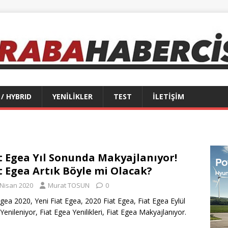
 / HYBRID
YENİLİKLER
TEST
İLETİŞİM
t Egea Yıl Sonunda Makyajlanıyor!
t Egea Artık Böyle mi Olacak?
 Nisan 2020
Murat TOSUN
0
Egea 2020, Yeni Fiat Egea, 2020 Fiat Egea, Fiat Egea Eylül
Yenileniyor, Fiat Egea Yenilikleri, Fiat Egea Makyajlanıyor.