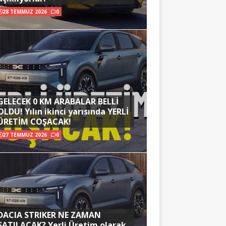
28 TEMMUZ 2026
0
GELECEK 0 KM ARABALAR BELLİ
OLDU! Yılın ikinci yarısında YERLİ
ÜRETİM COŞACAK!
27 TEMMUZ 2026
0
DACIA STRIKER NE ZAMAN
SATILACAK? Yerli Üretim olarak