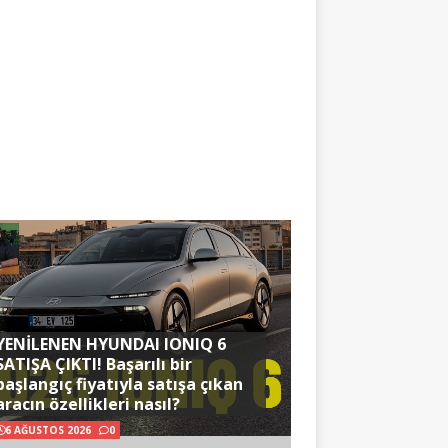
YENİLENEN HYUNDAI IONIQ 6
SATIŞA ÇIKTI! Başarılı bir
başlangıç fiyatıyla satışa çıkan
aracın özellikleri nasıl?
6 AĞUSTOS 2026
0