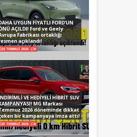
DAHA UYGUN FİYATLI FORD’UN
ÖNÜ AÇILDI! Ford ve Geely
Avrupa Fabrikası ortaklığı
resmen açıklandı!
25 TEMMUZ 2026
0
İNDİRİMLİ VE HEDİYELİ HİBRİT SUV
KAMPANYASI! MG Markası
Temmuz 2026 döneminde dikkat
çeken bir kampanyaya imza attı!
23 TEMMUZ 2026
0