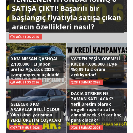
SATIŞA ÇIKTI! Başarılı bir
başlangıç fiyatıyla satışa çıkan
aracın özellikleri nasıl?
6 AĞUSTOS 2026
0 KM NISSAN QASHQAI
VW’DEN PEŞİN ÖDEMELİ
2.199.000 TL! Japon
KREDİ! 1.000.000 TL’ye
üretici Ağustos 2026
%0,99 faiz oranı
kampanyasını açıkladı!
açıklıyorlar!
3 AĞUSTOS 2026
28 TEMMUZ 2026
DACIA STRIKER NE
ZAMAN SATILACAK?
GELECEK 0 KM
Yerli Üretim olarak
ARABALAR BELLİ OLDU!
engelli raporlu satın
Yılın ikinci yarısında
alınabilecek Striker kaç
YERLİ ÜRETİM COŞACAK!
para olacak?
27 TEMMUZ 2026
26 TEMMUZ 2026