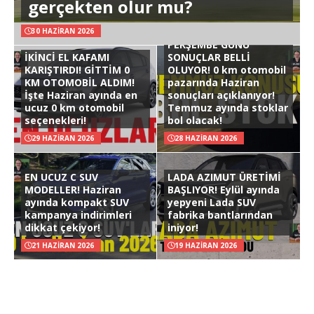
gerçekten olur mu?
30 HAZIRAN 2026
PERŞEMBE GÜNÜ
İKİNCİ EL KAFAMI
SONUÇLAR BELLİ
KARIŞTIRDI! GİTTİM 0
OLUYOR! 0 km otomobil
KM OTOMOBİL ALDIM!
pazarında Haziran
İşte Haziran ayında en
sonuçları açıklanıyor!
ucuz 0 km otomobil
Temmuz ayında stoklar
seçenekleri!
bol olacak!
29 HAZIRAN 2026
28 HAZIRAN 2026
EN UCUZ C SUV
LADA AZIMUT ÜRETİMİ
MODELLER! Haziran
BAŞLIYOR! Eylül ayında
ayında kompakt SUV
yepyeni Lada SUV
kampanya indirimleri
fabrika bantlarından
dikkat çekiyor!
iniyor!
21 HAZIRAN 2026
19 HAZIRAN 2026