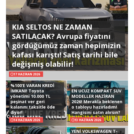
KIA SELTOS NE ZAMAN
SATILACAK? Avrupa fiyatını
gördüğümüz zaman hepimizin
kafası karıştı! Satış tarihi bile
değişmiş olabilir!
17 HAZIRAN 2026
%100’E VARAN KREDİ
İMKANI! Toyota
EN UCUZ KOMPAKT SUV
yönetimi 10.000 TL
MODELLER HAZİRAN
peşinat ver geri
2026! Merakla beklenen
kalanını taksitle öde
o tabloyu hazırladım!
diyor!
Hangisini satın alırsın?
14 HAZIRAN 2026
13 HAZIRAN 2026
YENİ VOLKSWAGEN T-