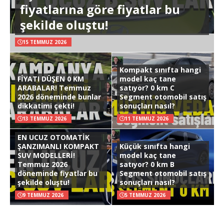
fiyatlarına göre fiyatlar bu
şekilde oluştu!
15 TEMMUZ 2026
Kompakt sınıfta hangi
FİYATI DÜŞEN 0 KM
model kaç tane
ARABALAR! Temmuz
satıyor? 0 km C
2026 döneminde bunlar
Segment otomobil satış
dikkatimi çekti!
sonuçları nasıl?
13 TEMMUZ 2026
11 TEMMUZ 2026
EN UCUZ OTOMATİK
ŞANZIMANLI KOMPAKT
Küçük sınıfta hangi
SUV MODELLERİ!
model kaç tane
Temmuz 2026
satıyor? 0 km B
döneminde fiyatlar bu
Segment otomobil satış
şekilde oluştu!
sonuçları nasıl?
9 TEMMUZ 2026
5 TEMMUZ 2026