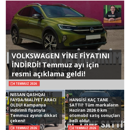
VOLKSWAGEN YİNE FİYATINI
İNDİRDİ! Temmuz ayı için
resmi açıklama geldi!
4 TEMMUZ 2026
NISSAN QASHQAI
FAYDA/MALİYET ARACI
HANGİSİ KAÇ TANE
OLDU! Kampanya
SATTI? Tüm markaların
indirimli fiyatıyla
Haziran 2026 0 km
Temmuz ayının dikkat
otomobil satış sonuçları
çekeni!
belli oldu!
3 TEMMUZ 2026
2 TEMMUZ 2026