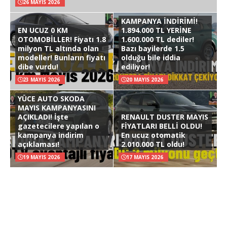
26 MAYIS 2026
KAMPANYA İNDİRİMİ!
EN UCUZ 0 KM
1.894.000 TL YERİNE
OTOMOBİLLER! Fiyatı 1.8
1.600.000 TL dediler!
milyon TL altında olan
Bazı bayilerde 1.5
modeller! Bunların fiyatı
olduğu bile iddia
dibe vurdu!
ediliyor!
23 MAYIS 2026
20 MAYIS 2026
YÜCE AUTO SKODA
MAYIS KAMPANYASINI
AÇIKLADI! İşte
RENAULT DUSTER MAYIS
gazetecilere yapılan o
FİYATLARI BELLİ OLDU!
kampanya indirim
En ucuz otomatik
açıklaması!
2.010.000 TL oldu!
19 MAYIS 2026
17 MAYIS 2026