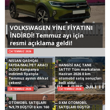
VOLKSWAGEN YİNE FİYATINI
İNDİRDİ! Temmuz ayı için
resmi açıklama geldi!
4 TEMMUZ 2026
NISSAN QASHQAI
FAYDA/MALİYET ARACI
HANGİSİ KAÇ TANE
OLDU! Kampanya
SATTI? Tüm markaların
indirimli fiyatıyla
Haziran 2026 0 km
Temmuz ayının dikkat
otomobil satış sonuçları
çekeni!
belli oldu!
3 TEMMUZ 2026
2 TEMMUZ 2026
OTOMOBİL SATIŞLARI
0 KM OTOMOBİL
%9,79 DÜŞTÜ! 0 km 160
SATIŞLARI DÜŞTÜ!