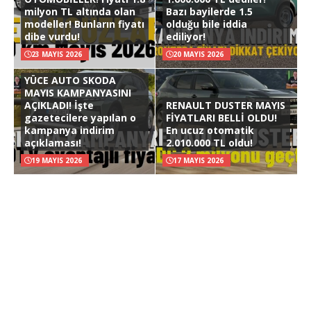
milyon TL altında olan
Bazı bayilerde 1.5
modeller! Bunların fiyatı
olduğu bile iddia
dibe vurdu!
ediliyor!
23 MAYIS 2026
20 MAYIS 2026
YÜCE AUTO SKODA
MAYIS KAMPANYASINI
AÇIKLADI! İşte
RENAULT DUSTER MAYIS
gazetecilere yapılan o
FİYATLARI BELLİ OLDU!
kampanya indirim
En ucuz otomatik
açıklaması!
2.010.000 TL oldu!
19 MAYIS 2026
17 MAYIS 2026