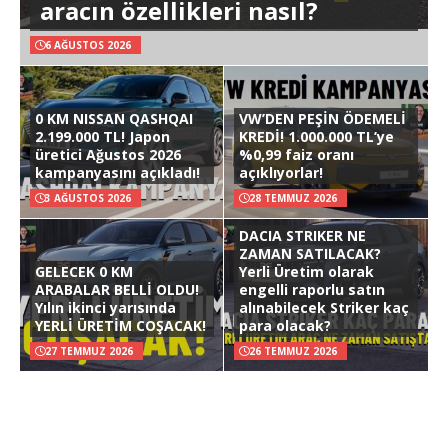
aracın özellikleri nasıl?
6 AĞUSTOS 2026
0 KM NISSAN QASHQAI
VW’DEN PEŞİN ÖDEMELİ
2.199.000 TL! Japon
KREDİ! 1.000.000 TL’ye
üretici Ağustos 2026
%0,99 faiz oranı
kampanyasını açıkladı!
açıklıyorlar!
3 AĞUSTOS 2026
28 TEMMUZ 2026
DACIA STRIKER NE
ZAMAN SATILACAK?
GELECEK 0 KM
Yerli Üretim olarak
ARABALAR BELLİ OLDU!
engelli raporlu satın
Yılın ikinci yarısında
alınabilecek Striker kaç
YERLİ ÜRETİM COŞACAK!
para olacak?
27 TEMMUZ 2026
26 TEMMUZ 2026