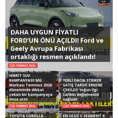
DAHA UYGUN FİYATLI
FORD’UN ÖNÜ AÇILDI! Ford ve
Geely Avrupa Fabrikası
ortaklığı resmen açıklandı!
25 TEMMUZ 2026
İNDİRİMLİ VE HEDİYELİ
HİBRİT SUV
KAMPANYASI! MG
YERLİ DACIA STRIKER
Markası Temmuz 2026
SATIŞ TARİHİ ERKENE
döneminde dikkat
ÇEKİLDİ! Yoğun ilgi
çeken bir kampanyaya
tarihin değişmesini
imza attı!
sağladı!
23 TEMMUZ 2026
22 TEMMUZ 2026
TOYOTA COROLLA
EN UCUZ C SEGMENT 0