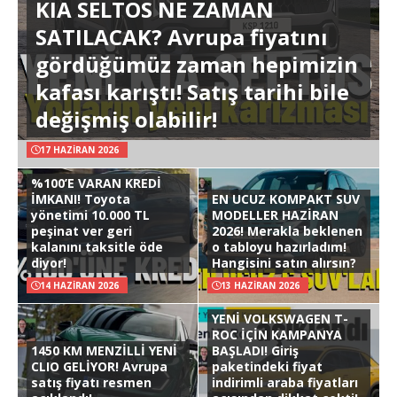
KIA SELTOS NE ZAMAN
SATILACAK? Avrupa fiyatını
gördüğümüz zaman hepimizin
kafası karıştı! Satış tarihi bile
değişmiş olabilir!
17 HAZIRAN 2026
%100’E VARAN KREDİ
İMKANI! Toyota
EN UCUZ KOMPAKT SUV
yönetimi 10.000 TL
MODELLER HAZİRAN
peşinat ver geri
2026! Merakla beklenen
kalanını taksitle öde
o tabloyu hazırladım!
diyor!
Hangisini satın alırsın?
14 HAZIRAN 2026
13 HAZIRAN 2026
YENİ VOLKSWAGEN T-
ROC İÇİN KAMPANYA
1450 KM MENZİLLİ YENİ
BAŞLADI! Giriş
CLIO GELİYOR! Avrupa
paketindeki fiyat
satış fiyatı resmen
indirimli araba fiyatları