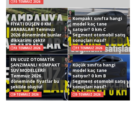
15 TEMMUZ 2026
Kompakt sınıfta hangi
FİYATI DÜŞEN 0 KM
model kaç tane
ARABALAR! Temmuz
satıyor? 0 km C
2026 döneminde bunlar
Segment otomobil satış
dikkatimi çekti!
sonuçları nasıl?
13 TEMMUZ 2026
11 TEMMUZ 2026
EN UCUZ OTOMATİK
ŞANZIMANLI KOMPAKT
Küçük sınıfta hangi
SUV MODELLERİ!
model kaç tane
Temmuz 2026
satıyor? 0 km B
döneminde fiyatlar bu
Segment otomobil satış
şekilde oluştu!
sonuçları nasıl?
9 TEMMUZ 2026
5 TEMMUZ 2026