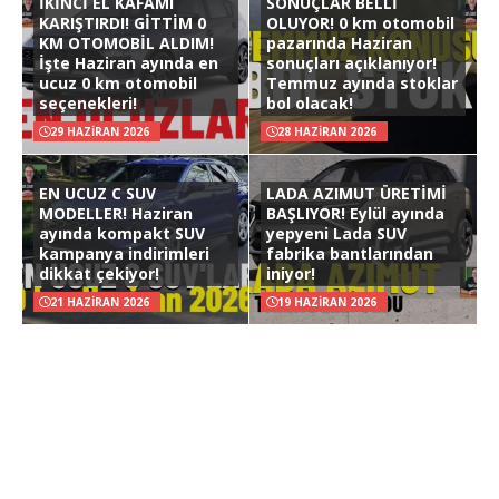
İKİNCİ EL KAFAMI
SONUÇLAR BELLİ
KARIŞTIRDI! GİTTİM 0
OLUYOR! 0 km otomobil
KM OTOMOBİL ALDIM!
pazarında Haziran
İşte Haziran ayında en
sonuçları açıklanıyor!
ucuz 0 km otomobil
Temmuz ayında stoklar
seçenekleri!
bol olacak!
29 HAZIRAN 2026
28 HAZIRAN 2026
EN UCUZ C SUV
LADA AZIMUT ÜRETİMİ
MODELLER! Haziran
BAŞLIYOR! Eylül ayında
ayında kompakt SUV
yepyeni Lada SUV
kampanya indirimleri
fabrika bantlarından
dikkat çekiyor!
iniyor!
21 HAZIRAN 2026
19 HAZIRAN 2026