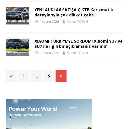
YENİ AUDI A6 SATIŞA ÇIKTI! Karizmatik
detaylarıyla çok dikkat çekti!
1 Kasım 2025
Murat TOSUN
XIAOMI TÜRKİYE’YE SORDUM! Xiaomi YU7 ve
SU7 ile ilgili bir açıklamanız var mı?
1 Kasım 2025
Murat TOSUN
«
1
…
5
6