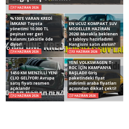
17 HAZIRAN 2026
%100’E VARAN KREDİ
İMKANI! Toyota
EN UCUZ KOMPAKT SUV
yönetimi 10.000 TL
MODELLER HAZİRAN
peşinat ver geri
2026! Merakla beklenen
kalanını taksitle öde
o tabloyu hazırladım!
diyor!
Hangisini satın alırsın?
14 HAZIRAN 2026
13 HAZIRAN 2026
YENİ VOLKSWAGEN T-
ROC İÇİN KAMPANYA
1450 KM MENZİLLİ YENİ
BAŞLADI! Giriş
CLIO GELİYOR! Avrupa
paketindeki fiyat
satış fiyatı resmen
indirimli araba fiyatları
açıklandı!
açısından dikkat çekti!
12 HAZIRAN 2026
7 HAZIRAN 2026