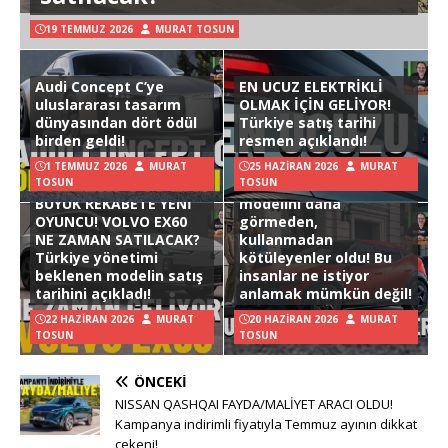
19 TEMMUZ 2026
MURAT TOSUN
Audi Concept C’ye
EN UCUZ ELEKTRİKLİ
uluslararası tasarım
OLMAK İÇİN GELİYOR!
dünyasından dört ödül
Türkiye satış tarihi
birden geldi!
resmen açıklandı!
1 TEMMUZ 2026
MURAT
25 HAZIRAN 2026
MURAT
TOSUN
TOSUN
Hyundai Ioniq 3
BÜYÜK REKABETE YENİ
modelini daha
OYUNCU! VOLVO EX60
görmeden,
NE ZAMAN SATILACAK?
kullanmadan
Türkiye yönetimi
kötüleyenler oldu! Bu
beklenen modelin satış
insanlar ne istiyor
tarihini açıkladı!
anlamak mümkün değil!
22 HAZIRAN 2026
MURAT
20 HAZIRAN 2026
MURAT
TOSUN
TOSUN
ÖNCEKI
NISSAN QASHQAI FAYDA/MALİYET ARACI OLDU!
Kampanya indirimli fiyatıyla Temmuz ayının dikkat
çekeni!