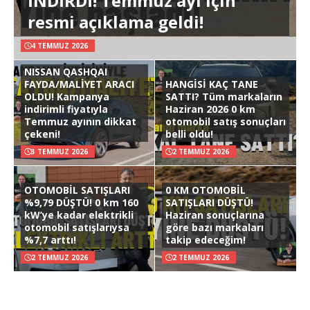
İNDİRDİ! Temmuz ayı için
resmi açıklama geldi!
4 TEMMUZ 2026
NISSAN QASHQAI
FAYDA/MALİYET ARACI
HANGİSİ KAÇ TANE
OLDU! Kampanya
SATTI? Tüm markaların
indirimli fiyatıyla
Haziran 2026 0 km
Temmuz ayının dikkat
otomobil satış sonuçları
çekeni!
belli oldu!
3 TEMMUZ 2026
2 TEMMUZ 2026
OTOMOBİL SATIŞLARI
0 KM OTOMOBİL
%9,79 DÜŞTÜ! 0 km 160
SATIŞLARI DÜŞTÜ!
kW’ye kadar elektrikli
Haziran sonuçlarına
otomobil satışlarıysa
göre bazı markaları
%7,7 arttı!
takip edeceğim!
2 TEMMUZ 2026
2 TEMMUZ 2026