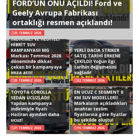
FORD’UN ÖNÜ AÇILDI! Ford ve
Geely Avrupa Fabrikası
ortaklığı resmen açıklandı!
25 TEMMUZ 2026
İNDİRİMLİ VE HEDİYELİ
HİBRİT SUV
KAMPANYASI! MG
YERLİ DACIA STRIKER
Markası Temmuz 2026
SATIŞ TARİHİ ERKENE
döneminde dikkat
ÇEKİLDİ! Yoğun ilgi
çeken bir kampanyaya
tarihin değişmesini
imza attı!
sağladı!
23 TEMMUZ 2026
22 TEMMUZ 2026
TOYOTA COROLLA
EN UCUZ C SEGMENT 0
SEDAN UCUZLADI!
KM SUV MODELLERİ!
Yapılan kampanya
Markaların açıkladıkları
indirimiyle fiyatı
anahtar teslim
Haziran ayından daha
fiyatlarına göre fiyatlar
ucuz!
bu şekilde oluştu!
21 TEMMUZ 2026
16 TEMMUZ 2026