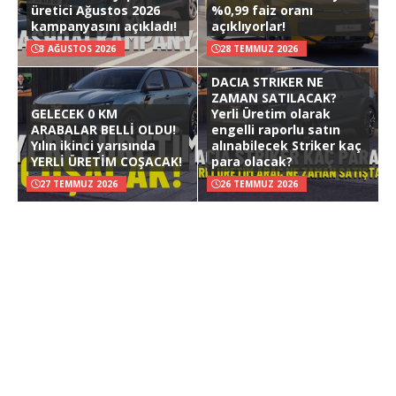
üretici Ağustos 2026
%0,99 faiz oranı
kampanyasını açıkladı!
açıklıyorlar!
3 AĞUSTOS 2026
28 TEMMUZ 2026
DACIA STRIKER NE
ZAMAN SATILACAK?
GELECEK 0 KM
Yerli Üretim olarak
ARABALAR BELLİ OLDU!
engelli raporlu satın
Yılın ikinci yarısında
alınabilecek Striker kaç
YERLİ ÜRETİM COŞACAK!
para olacak?
27 TEMMUZ 2026
26 TEMMUZ 2026