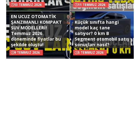
13 TEMMUZ 2026
11 TEMMUZ 2026
EN UCUZ OTOMATİK
ŞANZIMANLI KOMPAKT
Küçük sınıfta hangi
SUV MODELLERİ!
model kaç tane
Temmuz 2026
satıyor? 0 km B
döneminde fiyatlar bu
Segment otomobil satış
şekilde oluştu!
sonuçları nasıl?
9 TEMMUZ 2026
5 TEMMUZ 2026