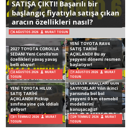
SATIŞA ÇIKTI! Başarılı bir
başlangıç fiyatıyla satışa çıkan
aracın özellikleri nasıl?
6 AĞUSTOS 2026
MURAT TOSUN
YENİ TOYOTA RAV4
2027 TOYOTA COROLLA
SATIŞ TARİHİ
SEDAN! Yeni Corolla’nın
AÇIKLANDI! Bu ay
özellikleri yavaş yavaş
yepyeni dönemi resmen
belli oluyor!
başlatıyor!
2 AĞUSTOS 2026
MURAT
1 AĞUSTOS 2026
MURAT
TOSUN
TOSUN
GELECEK ARAÇLAR! GÜN
YENİ TOYOTA HILUX
SAYIYORLAR! Yılın ikinci
SATIŞ TARİHİ
yarısında bol bol
AÇIKLANDI! Pickup
yepyeni 0 km otomobil
sınıfına yine çok iddialı
modellerini
geliyor!
konuşacağız!
31 TEMMUZ 2026
MURAT
29 TEMMUZ 2026
MURAT
TOSUN
TOSUN