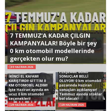
7 TEMMUZ’A KADAR ÇILGIN
KAMPANYALAR! Böyle bir şey
0 km otomobil modellerinde
gerçekten olur mu?
30 HAZIRAN 2026
PERŞEMBE GÜNÜ
İKİNCİ EL KAFAMI
SONUÇLAR BELLİ
KARIŞTIRDI! GİTTİM 0
OLUYOR! 0 km otomobil
KM OTOMOBİL ALDIM!
pazarında Haziran
İşte Haziran ayında en
sonuçları açıklanıyor!
ucuz 0 km otomobil
Temmuz ayında stoklar
seçenekleri!
bol olacak!
29 HAZIRAN 2026
28 HAZIRAN 2026