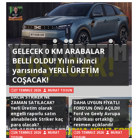
GELECEK 0 KM ARABALAR
BELLİ OLDU! Yılın ikinci
yarısında YERLİ ÜRETİM
COŞACAK!
27 TEMMUZ 2026
MURAT TOSUN
DACIA STRIKER NE
ZAMAN SATILACAK?
DAHA UYGUN FİYATLI
Yerli Üretim olarak
FORD’UN ÖNÜ AÇILDI!
engelli raporlu satın
Ford ve Geely Avrupa
alınabilecek Striker kaç
Fabrikası ortaklığı
para olacak?
resmen açıklandı!
26 TEMMUZ 2026
MURAT
25 TEMMUZ 2026
MURAT
TOSUN
TOSUN