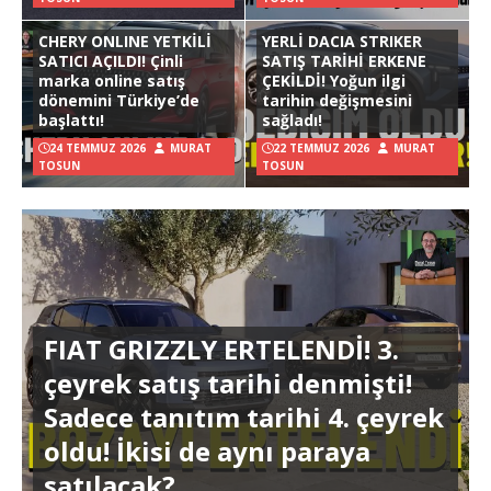
CHERY ONLINE YETKİLİ
YERLİ DACIA STRIKER
SATICI AÇILDI! Çinli
SATIŞ TARİHİ ERKENE
marka online satış
ÇEKİLDİ! Yoğun ilgi
dönemini Türkiye’de
tarihin değişmesini
başlattı!
sağladı!
24 TEMMUZ 2026
MURAT
22 TEMMUZ 2026
MURAT
TOSUN
TOSUN
FIAT GRIZZLY ERTELENDİ! 3.
çeyrek satış tarihi denmişti!
Sadece tanıtım tarihi 4. çeyrek
oldu! İkisi de aynı paraya
satılacak?