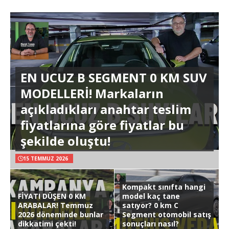
EN UCUZ B SEGMENT 0 KM SUV
MODELLERİ! Markaların
açıkladıkları anahtar teslim
fiyatlarına göre fiyatlar bu
şekilde oluştu!
15 TEMMUZ 2026
Kompakt sınıfta hangi
FİYATI DÜŞEN 0 KM
model kaç tane
ARABALAR! Temmuz
satıyor? 0 km C
2026 döneminde bunlar
Segment otomobil satış
dikkatimi çekti!
sonuçları nasıl?