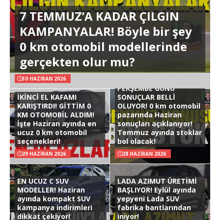
7 TEMMUZ’A KADAR ÇILGIN
KAMPANYALAR! Böyle bir şey
0 km otomobil modellerinde
gerçekten olur mu?
30 HAZIRAN 2026
PERŞEMBE GÜNÜ
İKİNCİ EL KAFAMI
SONUÇLAR BELLİ
KARIŞTIRDI! GİTTİM 0
OLUYOR! 0 km otomobil
KM OTOMOBİL ALDIM!
pazarında Haziran
İşte Haziran ayında en
sonuçları açıklanıyor!
ucuz 0 km otomobil
Temmuz ayında stoklar
seçenekleri!
bol olacak!
29 HAZIRAN 2026
28 HAZIRAN 2026
EN UCUZ C SUV
LADA AZIMUT ÜRETİMİ
MODELLER! Haziran
BAŞLIYOR! Eylül ayında
ayında kompakt SUV
yepyeni Lada SUV
kampanya indirimleri
fabrika bantlarından
dikkat çekiyor!
iniyor!