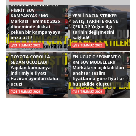
İNDİRİMLİ VE HEDİYELİ
HİBRİT SUV
KAMPANYASI! MG
YERLİ DACIA STRIKER
Markası Temmuz 2026
SATIŞ TARİHİ ERKENE
döneminde dikkat
ÇEKİLDİ! Yoğun ilgi
çeken bir kampanyaya
tarihin değişmesini
imza attı!
sağladı!
23 TEMMUZ 2026
22 TEMMUZ 2026
TOYOTA COROLLA
EN UCUZ C SEGMENT 0
SEDAN UCUZLADI!
KM SUV MODELLERİ!
Yapılan kampanya
Markaların açıkladıkları
indirimiyle fiyatı
anahtar teslim
Haziran ayından daha
fiyatlarına göre fiyatlar
ucuz!
bu şekilde oluştu!
21 TEMMUZ 2026
16 TEMMUZ 2026