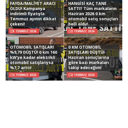
FAYDA/MALİYET ARACI
HANGİSİ KAÇ TANE
OLDU! Kampanya
SATTI? Tüm markaların
indirimli fiyatıyla
Haziran 2026 0 km
Temmuz ayının dikkat
otomobil satış sonuçları
çekeni!
belli oldu!
3 TEMMUZ 2026
2 TEMMUZ 2026
OTOMOBİL SATIŞLARI
0 KM OTOMOBİL
%9,79 DÜŞTÜ! 0 km 160
SATIŞLARI DÜŞTÜ!
kW’ye kadar elektrikli
Haziran sonuçlarına
otomobil satışlarıysa
göre bazı markaları
%7,7 arttı!
takip edeceğim!
2 TEMMUZ 2026
2 TEMMUZ 2026