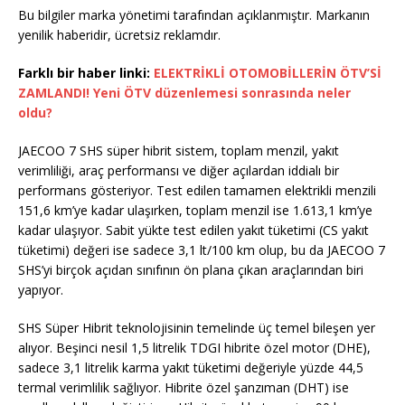
Bu bilgiler marka yönetimi tarafından açıklanmıştır. Markanın
yenilik haberidir, ücretsiz reklamdır.
Farklı bir haber linki:
ELEKTRİKLİ OTOMOBİLLERİN ÖTV’Sİ
ZAMLANDI! Yeni ÖTV düzenlemesi sonrasında neler
oldu?
JAECOO 7 SHS süper hibrit sistem, toplam menzil, yakıt
verimliliği, araç performansı ve diğer açılardan iddialı bir
performans gösteriyor. Test edilen tamamen elektrikli menzili
151,6 km’ye kadar ulaşırken, toplam menzil ise 1.613,1 km’ye
kadar ulaşıyor. Sabit yükte test edilen yakıt tüketimi (CS yakıt
tüketimi) değeri ise sadece 3,1 lt/100 km olup, bu da JAECOO 7
SHS’yi birçok açıdan sınıfının ön plana çıkan araçlarından biri
yapıyor.
SHS Süper Hibrit teknolojisinin temelinde üç temel bileşen yer
alıyor. Beşinci nesil 1,5 litrelik TDGI hibrite özel motor (DHE),
sadece 3,1 litrelik karma yakıt tüketimi değeriyle yüzde 44,5
termal verimlilik sağlıyor. Hibrite özel şanzıman (DHT) ise