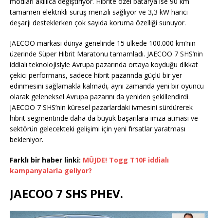
modları akıllıca değiştiriyor. Hibrite özel batarya ise 90 km
tamamen elektrikli sürüş menzili sağlıyor ve 3,3 kW harici
deşarjı desteklerken çok sayıda koruma özelliği sunuyor.
JAECOO markası dünya genelinde 15 ülkede 100.000 km’nin
üzerinde Süper Hibrit Maratonu tamamladı. JAECOO 7 SHS’nin
iddialı teknolojisiyle Avrupa pazarında ortaya koyduğu dikkat
çekici performans, sadece hibrit pazarında güçlü bir yer
edinmesini sağlamakla kalmadı, aynı zamanda yeni bir oyuncu
olarak geleneksel Avrupa pazarını da yeniden şekillendirdi.
JAECOO 7 SHS’nin küresel pazarlardaki ivmesini sürdürerek
hibrit segmentinde daha da büyük başarılara imza atması ve
sektörün gelecekteki gelişimi için yeni fırsatlar yaratması
bekleniyor.
Farklı bir haber linki:
MÜJDE! Togg T10F iddialı
kampanyalarla geliyor?
JAECOO 7 SHS PHEV.