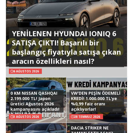
YENİLENEN HYUNDAI IONIQ 6
SATIŞA ÇIKTI! Başarılı bir
başlangıç fiyatıyla satışa çıkan
aracın özellikleri nasıl?
6 AĞUSTOS 2026
0 KM NISSAN QASHQAI
VW’DEN PEŞİN ÖDEMELİ
2.199.000 TL! Japon
KREDİ! 1.000.000 TL’ye
üretici Ağustos 2026
%0,99 faiz oranı
kampanyasını açıkladı!
açıklıyorlar!
3 AĞUSTOS 2026
28 TEMMUZ 2026
DACIA STRIKER NE