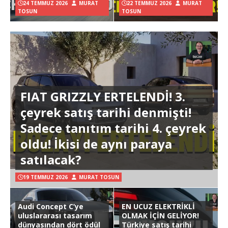
24 TEMMUZ 2026
MURAT
22 TEMMUZ 2026
MURAT
TOSUN
TOSUN
FIAT GRIZZLY ERTELENDİ! 3.
çeyrek satış tarihi denmişti!
Sadece tanıtım tarihi 4. çeyrek
oldu! İkisi de aynı paraya
satılacak?
19 TEMMUZ 2026
MURAT TOSUN
Audi Concept C’ye
EN UCUZ ELEKTRİKLİ
uluslararası tasarım
OLMAK İÇİN GELİYOR!
dünyasından dört ödül
Türkiye satış tarihi