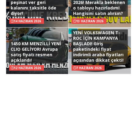
peşinat ver geri
2026! Merakla beklenen
kalanını taksitle öde
o tabloyu hazırladım!
diyor!
Hangisini satın alırsın?
14 HAZIRAN 2026
13 HAZIRAN 2026
YENİ VOLKSWAGEN T-
ROC İÇİN KAMPANYA
1450 KM MENZİLLİ YENİ
BAŞLADI! Giriş
CLIO GELİYOR! Avrupa
paketindeki fiyat
satış fiyatı resmen
indirimli araba fiyatları
açıklandı!
açısından dikkat çekti!
12 HAZIRAN 2026
7 HAZIRAN 2026