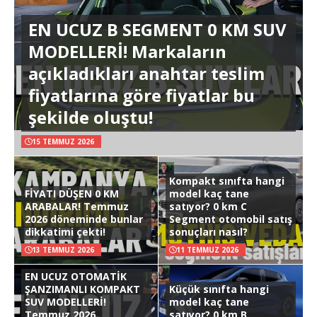
EN UCUZ B SEGMENT 0 KM SUV
MODELLERİ! Markaların
açıkladıkları anahtar teslim
fiyatlarına göre fiyatlar bu
şekilde oluştu!
15 TEMMUZ 2026
Kompakt sınıfta hangi
FİYATI DÜŞEN 0 KM
model kaç tane
ARABALAR! Temmuz
satıyor? 0 km C
2026 döneminde bunlar
Segment otomobil satış
dikkatimi çekti!
sonuçları nasıl?
13 TEMMUZ 2026
11 TEMMUZ 2026
EN UCUZ OTOMATİK
ŞANZIMANLI KOMPAKT
Küçük sınıfta hangi
SUV MODELLERİ!
model kaç tane
Temmuz 2026
satıyor? 0 km B