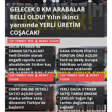
GELECEK 0 KM ARABALAR
BELLİ OLDU! Yılın ikinci
yarısında YERLİ ÜRETİM
COŞACAK!
27 TEMMUZ 2026
MURAT TOSUN
DACIA STRIKER NE
ZAMAN SATILACAK?
DAHA UYGUN FİYATLI
Yerli Üretim olarak
FORD’UN ÖNÜ AÇILDI!
engelli raporlu satın
Ford ve Geely Avrupa
alınabilecek Striker kaç
Fabrikası ortaklığı
para olacak?
resmen açıklandı!
26 TEMMUZ 2026
MURAT
25 TEMMUZ 2026
MURAT
TOSUN
TOSUN
CHERY ONLINE YETKİLİ
YERLİ DACIA STRIKER
SATICI AÇILDI! Çinli
SATIŞ TARİHİ ERKENE
marka online satış
ÇEKİLDİ! Yoğun ilgi
dönemini Türkiye’de
tarihin değişmesini
başlattı!
sağladı!