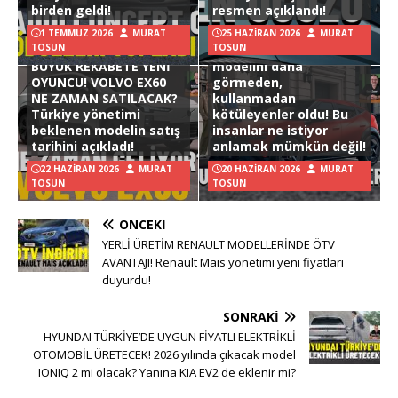
birden geldi!
resmen açıklandı!
1 TEMMUZ 2026
MURAT
25 HAZIRAN 2026
MURAT
TOSUN
TOSUN
Hyundai Ioniq 3
BÜYÜK REKABETE YENİ
modelini daha
OYUNCU! VOLVO EX60
görmeden,
NE ZAMAN SATILACAK?
kullanmadan
Türkiye yönetimi
kötüleyenler oldu! Bu
beklenen modelin satış
insanlar ne istiyor
tarihini açıkladı!
anlamak mümkün değil!
22 HAZIRAN 2026
MURAT
20 HAZIRAN 2026
MURAT
TOSUN
TOSUN
ÖNCEKI
YERLİ ÜRETİM RENAULT MODELLERİNDE ÖTV
AVANTAJI! Renault Mais yönetimi yeni fiyatları
duyurdu!
SONRAKI
HYUNDAI TÜRKİYE’DE UYGUN FİYATLI ELEKTRİKLİ
OTOMOBİL ÜRETECEK! 2026 yılında çıkacak model
IONIQ 2 mi olacak? Yanına KIA EV2 de eklenir mi?