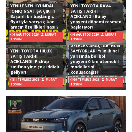
YENİLENEN HYUNDAI
YENİ TOYOTA RAV4
IONIQ 6 SATIŞA ÇIKTI!
SATIŞ TARİHİ
Başarılı bir başlangıç
AÇIKLANDI! Bu ay
fiyatıyla satışa çıkan
yepyeni dönemi resmen
aracın özellikleri nasıl?
başlatıyor!
6 AĞUSTOS 2026
MURAT
1 AĞUSTOS 2026
MURAT
TOSUN
TOSUN
GELECEK ARAÇLAR! GÜN
YENİ TOYOTA HILUX
SAYIYORLAR! Yılın ikinci
SATIŞ TARİHİ
yarısında bol bol
AÇIKLANDI! Pickup
yepyeni 0 km otomobil
sınıfına yine çok iddialı
modellerini
geliyor!
konuşacağız!
31 TEMMUZ 2026
MURAT
29 TEMMUZ 2026
MURAT
TOSUN
TOSUN