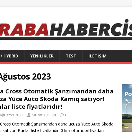
 / HYBRID
YENİLİKLER
TEST
İLETİŞİM
 Ağustos 2023
a Cross Otomatik Şanzımandan daha
za Yüce Auto Skoda Kamiq satıyor!
lar liste fiyatlarıdır!
 Ağustos 2023
Murat TOSUN
0
 Cross Otomatik Şanzımandan daha ucuza Yüce Auto Skoda
satıyor! Bunlar liste fiyatlarıdır! 0 km otomobil fiyatları