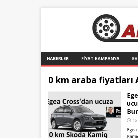
HABERLER
FİYAT KAMPANYA
EV
0 km araba fiyatları
Ege
ucu
Bun
16
Egea
Kamiq 