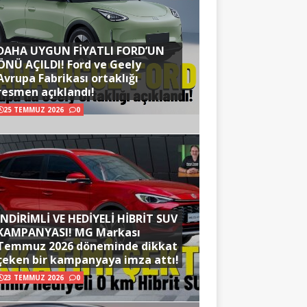
DAHA UYGUN FİYATLI FORD’UN
ÖNÜ AÇILDI! Ford ve Geely
Avrupa Fabrikası ortaklığı
resmen açıklandı!
25 TEMMUZ 2026
0
İNDİRİMLİ VE HEDİYELİ HİBRİT SUV
KAMPANYASI! MG Markası
Temmuz 2026 döneminde dikkat
çeken bir kampanyaya imza attı!
23 TEMMUZ 2026
0