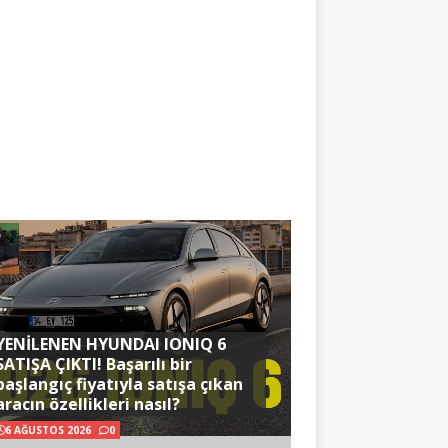
YENİLENEN HYUNDAI IONIQ 6
SATIŞA ÇIKTI! Başarılı bir
başlangıç fiyatıyla satışa çıkan
aracın özellikleri nasıl?
6 AĞUSTOS 2026
0