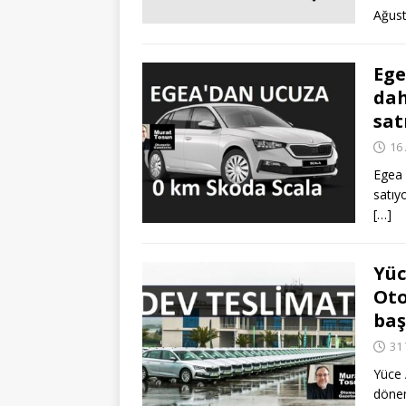
Ağus
Ege
dah
sat
16
Egea 
satıyo
[…]
Yüc
Oto
baş
31
Yüce 
dönem