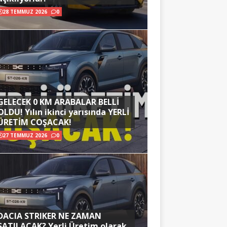
28 TEMMUZ 2026
0
GELECEK 0 KM ARABALAR BELLİ
OLDU! Yılın ikinci yarısında YERLİ
ÜRETİM COŞACAK!
27 TEMMUZ 2026
0
DACIA STRIKER NE ZAMAN
SATILACAK? Yerli Üretim olarak