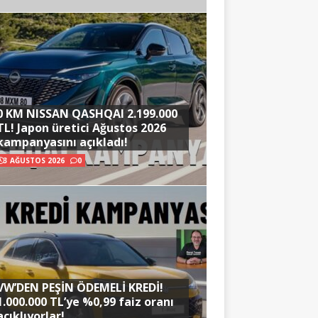
0 KM NISSAN QASHQAI 2.199.000
TL! Japon üretici Ağustos 2026
kampanyasını açıkladı!
3 AĞUSTOS 2026
0
VW’DEN PEŞİN ÖDEMELİ KREDİ!
1.000.000 TL’ye %0,99 faiz oranı
açıklıyorlar!