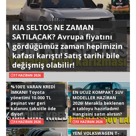
KIA SELTOS NE ZAMAN
SATILACAK? Avrupa fiyatını
gördüğümüz zaman hepimizin
kafası karıştı! Satış tarihi bile
değişmiş olabilir!
17 HAZIRAN 2026
%100’E VARAN KREDİ
İMKANI! Toyota
EN UCUZ KOMPAKT SUV
yönetimi 10.000 TL
MODELLER HAZİRAN
peşinat ver geri
2026! Merakla beklenen
kalanını taksitle öde
o tabloyu hazırladım!
diyor!
Hangisini satın alırsın?
14 HAZIRAN 2026
13 HAZIRAN 2026
YENİ VOLKSWAGEN T-