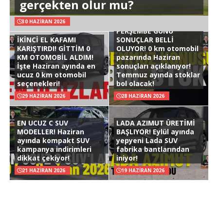
gerçekten olur mu?
30 HAZIRAN 2026
PERŞEMBE GÜNÜ
İKİNCİ EL KAFAMI
SONUÇLAR BELLİ
KARIŞTIRDI! GİTTİM 0
OLUYOR! 0 km otomobil
KM OTOMOBİL ALDIM!
pazarında Haziran
İşte Haziran ayında en
sonuçları açıklanıyor!
ucuz 0 km otomobil
Temmuz ayında stoklar
seçenekleri!
bol olacak!
29 HAZIRAN 2026
28 HAZIRAN 2026
EN UCUZ C SUV
LADA AZIMUT ÜRETİMİ
MODELLER! Haziran
BAŞLIYOR! Eylül ayında
ayında kompakt SUV
yepyeni Lada SUV
kampanya indirimleri
fabrika bantlarından
dikkat çekiyor!
iniyor!
21 HAZIRAN 2026
19 HAZIRAN 2026