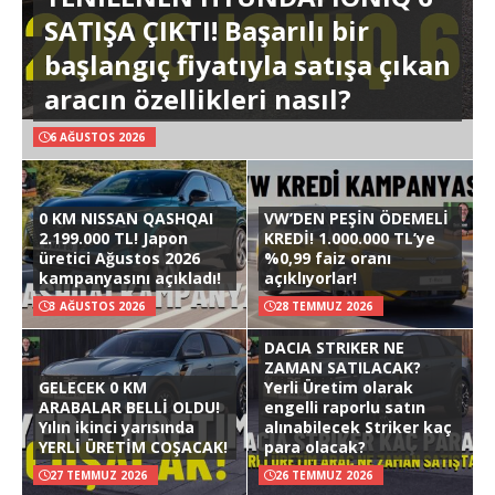
SATIŞA ÇIKTI! Başarılı bir
başlangıç fiyatıyla satışa çıkan
aracın özellikleri nasıl?
6 AĞUSTOS 2026
0 KM NISSAN QASHQAI
VW’DEN PEŞİN ÖDEMELİ
2.199.000 TL! Japon
KREDİ! 1.000.000 TL’ye
üretici Ağustos 2026
%0,99 faiz oranı
kampanyasını açıkladı!
açıklıyorlar!
3 AĞUSTOS 2026
28 TEMMUZ 2026
DACIA STRIKER NE
ZAMAN SATILACAK?
GELECEK 0 KM
Yerli Üretim olarak
ARABALAR BELLİ OLDU!
engelli raporlu satın
Yılın ikinci yarısında
alınabilecek Striker kaç
YERLİ ÜRETİM COŞACAK!
para olacak?
27 TEMMUZ 2026
26 TEMMUZ 2026