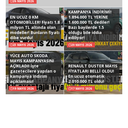
26 MAYIS 2026
KAMPANYA İNDİRİMİ!
EN UCUZ 0 KM
1.894.000 TL YERİNE
OTOMOBİLLER! Fiyatı 1.8
1.600.000 TL dediler!
milyon TL altında olan
Bazı bayilerde 1.5
modeller! Bunların fiyatı
olduğu bile iddia
dibe vurdu!
ediliyor!
23 MAYIS 2026
20 MAYIS 2026
YÜCE AUTO SKODA
MAYIS KAMPANYASINI
AÇIKLADI! İşte
RENAULT DUSTER MAYIS
gazetecilere yapılan o
FİYATLARI BELLİ OLDU!
kampanya indirim
En ucuz otomatik
açıklaması!
2.010.000 TL oldu!
19 MAYIS 2026
17 MAYIS 2026