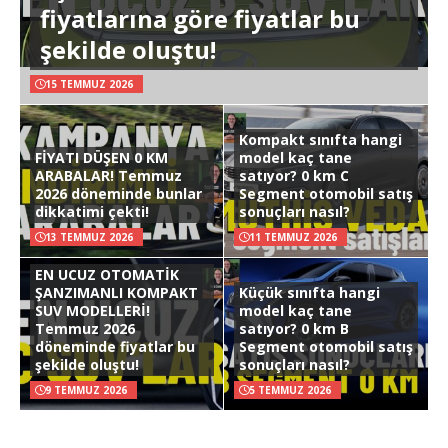
fiyatlarına göre fiyatlar bu
şekilde oluştu!
15 TEMMUZ 2026
Kompakt sınıfta hangi
FİYATI DÜŞEN 0 KM
model kaç tane
ARABALAR! Temmuz
satıyor? 0 km C
2026 döneminde bunlar
Segment otomobil satış
dikkatimi çekti!
sonuçları nasıl?
13 TEMMUZ 2026
11 TEMMUZ 2026
EN UCUZ OTOMATİK
ŞANZIMANLI KOMPAKT
Küçük sınıfta hangi
SUV MODELLERİ!
model kaç tane
Temmuz 2026
satıyor? 0 km B
döneminde fiyatlar bu
Segment otomobil satış
şekilde oluştu!
sonuçları nasıl?
9 TEMMUZ 2026
5 TEMMUZ 2026