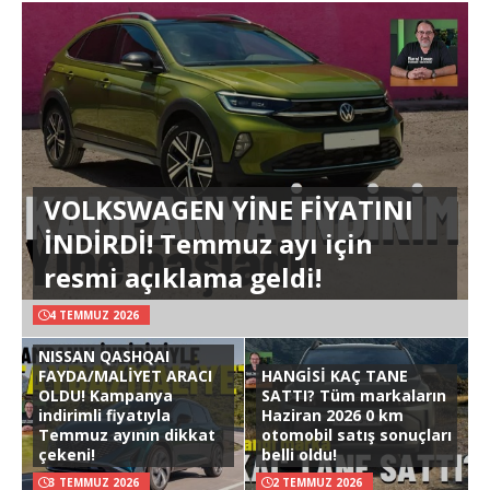
VOLKSWAGEN YİNE FİYATINI
İNDİRDİ! Temmuz ayı için
resmi açıklama geldi!
4 TEMMUZ 2026
NISSAN QASHQAI
FAYDA/MALİYET ARACI
HANGİSİ KAÇ TANE
OLDU! Kampanya
SATTI? Tüm markaların
indirimli fiyatıyla
Haziran 2026 0 km
Temmuz ayının dikkat
otomobil satış sonuçları
çekeni!
belli oldu!
3 TEMMUZ 2026
2 TEMMUZ 2026