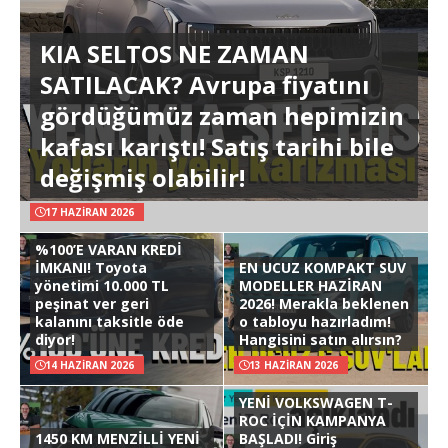
KIA SELTOS NE ZAMAN
SATILACAK? Avrupa fiyatını
gördüğümüz zaman hepimizin
kafası karıştı! Satış tarihi bile
değişmiş olabilir!
17 HAZIRAN 2026
%100’E VARAN KREDİ
İMKANI! Toyota
EN UCUZ KOMPAKT SUV
yönetimi 10.000 TL
MODELLER HAZİRAN
peşinat ver geri
2026! Merakla beklenen
kalanını taksitle öde
o tabloyu hazırladım!
diyor!
Hangisini satın alırsın?
14 HAZIRAN 2026
13 HAZIRAN 2026
YENİ VOLKSWAGEN T-
ROC İÇİN KAMPANYA
1450 KM MENZİLLİ YENİ
BAŞLADI! Giriş