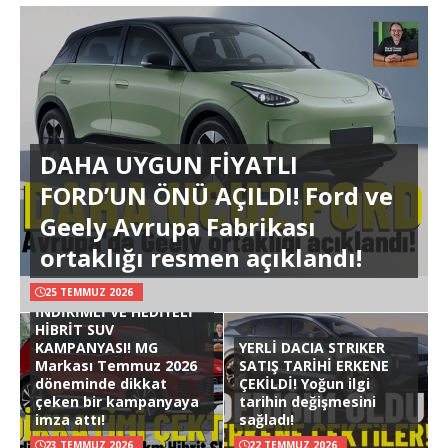
DAHA UYGUN FİYATLI
FORD’UN ÖNÜ AÇILDI! Ford ve
Geely Avrupa Fabrikası
ortaklığı resmen açıklandı!
25 TEMMUZ 2026
İNDİRİMLİ VE HEDİYELİ
HİBRİT SUV
KAMPANYASI! MG
YERLİ DACIA STRIKER
Markası Temmuz 2026
SATIŞ TARİHİ ERKENE
döneminde dikkat
ÇEKİLDİ! Yoğun ilgi
çeken bir kampanyaya
tarihin değişmesini
imza attı!
sağladı!
23 TEMMUZ 2026
22 TEMMUZ 2026