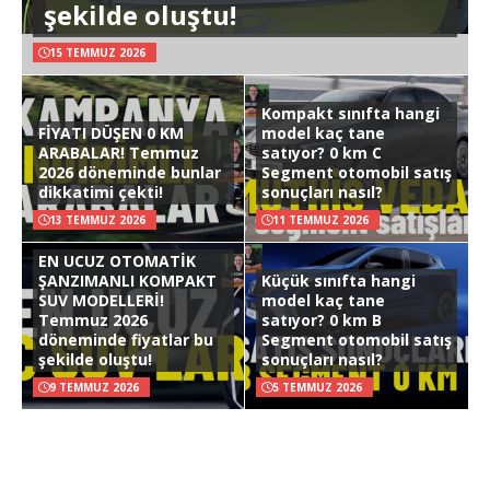
şekilde oluştu!
15 TEMMUZ 2026
Kompakt sınıfta hangi
FİYATI DÜŞEN 0 KM
model kaç tane
ARABALAR! Temmuz
satıyor? 0 km C
2026 döneminde bunlar
Segment otomobil satış
dikkatimi çekti!
sonuçları nasıl?
13 TEMMUZ 2026
11 TEMMUZ 2026
EN UCUZ OTOMATİK
ŞANZIMANLI KOMPAKT
Küçük sınıfta hangi
SUV MODELLERİ!
model kaç tane
Temmuz 2026
satıyor? 0 km B
döneminde fiyatlar bu
Segment otomobil satış
şekilde oluştu!
sonuçları nasıl?
9 TEMMUZ 2026
5 TEMMUZ 2026