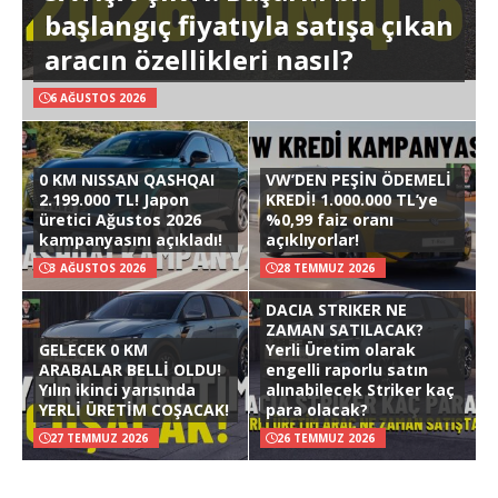
başlangıç fiyatıyla satışa çıkan
aracın özellikleri nasıl?
6 AĞUSTOS 2026
0 KM NISSAN QASHQAI
VW’DEN PEŞİN ÖDEMELİ
2.199.000 TL! Japon
KREDİ! 1.000.000 TL’ye
üretici Ağustos 2026
%0,99 faiz oranı
kampanyasını açıkladı!
açıklıyorlar!
3 AĞUSTOS 2026
28 TEMMUZ 2026
DACIA STRIKER NE
ZAMAN SATILACAK?
GELECEK 0 KM
Yerli Üretim olarak
ARABALAR BELLİ OLDU!
engelli raporlu satın
Yılın ikinci yarısında
alınabilecek Striker kaç
YERLİ ÜRETİM COŞACAK!
para olacak?
27 TEMMUZ 2026
26 TEMMUZ 2026