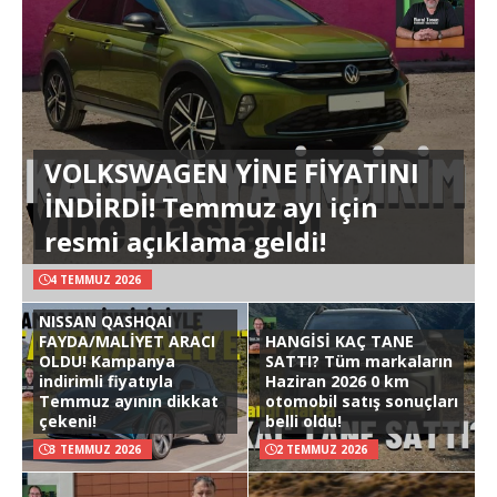
VOLKSWAGEN YİNE FİYATINI
İNDİRDİ! Temmuz ayı için
resmi açıklama geldi!
4 TEMMUZ 2026
NISSAN QASHQAI
FAYDA/MALİYET ARACI
HANGİSİ KAÇ TANE
OLDU! Kampanya
SATTI? Tüm markaların
indirimli fiyatıyla
Haziran 2026 0 km
Temmuz ayının dikkat
otomobil satış sonuçları
çekeni!
belli oldu!
3 TEMMUZ 2026
2 TEMMUZ 2026