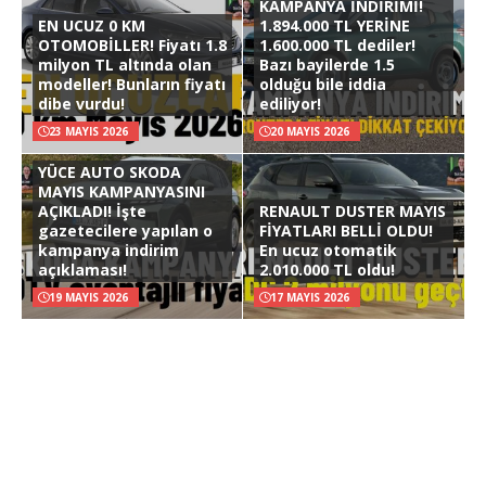
KAMPANYA İNDİRİMİ!
EN UCUZ 0 KM
1.894.000 TL YERİNE
OTOMOBİLLER! Fiyatı 1.8
1.600.000 TL dediler!
milyon TL altında olan
Bazı bayilerde 1.5
modeller! Bunların fiyatı
olduğu bile iddia
dibe vurdu!
ediliyor!
23 MAYIS 2026
20 MAYIS 2026
YÜCE AUTO SKODA
MAYIS KAMPANYASINI
AÇIKLADI! İşte
RENAULT DUSTER MAYIS
gazetecilere yapılan o
FİYATLARI BELLİ OLDU!
kampanya indirim
En ucuz otomatik
açıklaması!
2.010.000 TL oldu!
19 MAYIS 2026
17 MAYIS 2026