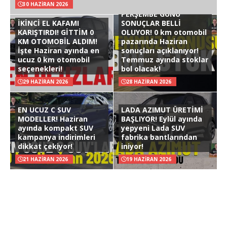
30 HAZIRAN 2026
PERŞEMBE GÜNÜ
İKİNCİ EL KAFAMI
SONUÇLAR BELLİ
KARIŞTIRDI! GİTTİM 0
OLUYOR! 0 km otomobil
KM OTOMOBİL ALDIM!
pazarında Haziran
İşte Haziran ayında en
sonuçları açıklanıyor!
ucuz 0 km otomobil
Temmuz ayında stoklar
seçenekleri!
bol olacak!
29 HAZIRAN 2026
28 HAZIRAN 2026
EN UCUZ C SUV
LADA AZIMUT ÜRETİMİ
MODELLER! Haziran
BAŞLIYOR! Eylül ayında
ayında kompakt SUV
yepyeni Lada SUV
kampanya indirimleri
fabrika bantlarından
dikkat çekiyor!
iniyor!
21 HAZIRAN 2026
19 HAZIRAN 2026