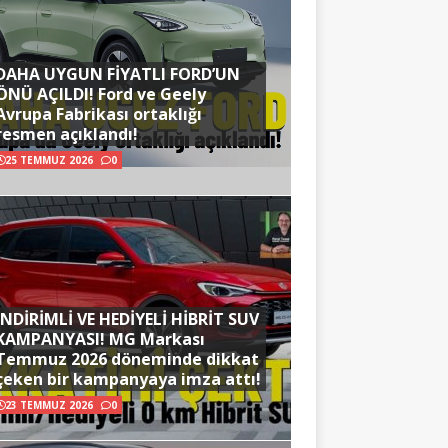
DAHA UYGUN FİYATLI FORD’UN
ÖNÜ AÇILDI! Ford ve Geely
Avrupa Fabrikası ortaklığı
resmen açıklandı!
25 TEMMUZ 2026
0
İNDİRİMLİ VE HEDİYELİ HİBRİT SUV
KAMPANYASI! MG Markası
Temmuz 2026 döneminde dikkat
çeken bir kampanyaya imza attı!
23 TEMMUZ 2026
0