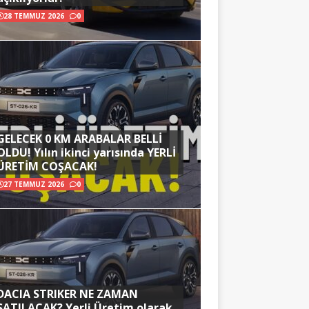
28 TEMMUZ 2026
0
GELECEK 0 KM ARABALAR BELLİ
OLDU! Yılın ikinci yarısında YERLİ
ÜRETİM COŞACAK!
27 TEMMUZ 2026
0
DACIA STRIKER NE ZAMAN
SATILACAK? Yerli Üretim olarak