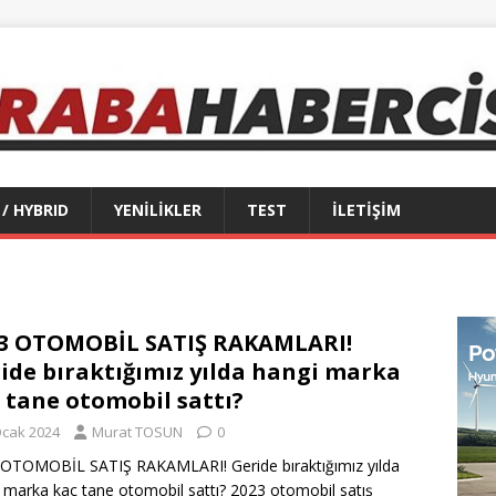
 / HYBRID
YENİLİKLER
TEST
İLETİŞİM
3 OTOMOBİL SATIŞ RAKAMLARI!
ide bıraktığımız yılda hangi marka
 tane otomobil sattı?
Ocak 2024
Murat TOSUN
0
OTOMOBİL SATIŞ RAKAMLARI! Geride bıraktığımız yılda
 marka kaç tane otomobil sattı? 2023 otomobil satış