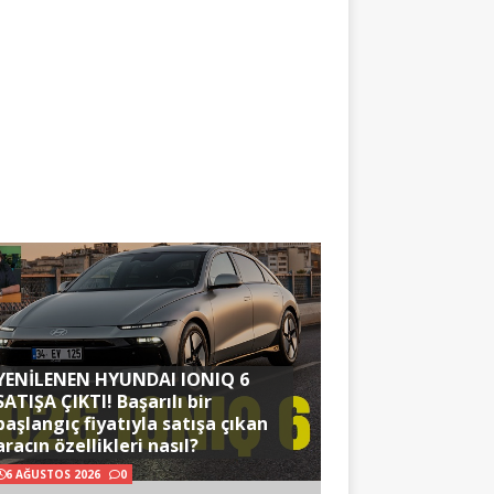
YENİLENEN HYUNDAI IONIQ 6
SATIŞA ÇIKTI! Başarılı bir
başlangıç fiyatıyla satışa çıkan
aracın özellikleri nasıl?
6 AĞUSTOS 2026
0