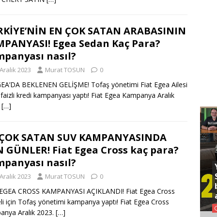
KİYE’NİN EN ÇOK SATAN ARABASININ
PANYASI! Egea Sedan Kaç Para?
panyası nasıl?
Aralık 2023
Murat TOSUN
0
EA’DA BEKLENEN GELİŞME! Tofaş yönetimi Fiat Egea Ailesi
0 faizli kredi kampanyası yaptı! Fiat Egea Kampanya Aralık
.
[…]
 ÇOK SATAN SUV KAMPANYASINDA
 GÜNLER! Fiat Egea Cross kaç para?
panyası nasıl?
Aralık 2023
Murat TOSUN
0
 EGEA CROSS KAMPANYASI AÇIKLANDI! Fiat Egea Cross
i için Tofaş yönetimi kampanya yaptı! Fiat Egea Cross
nya Aralık 2023.
[…]