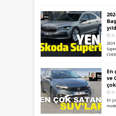
202
Baş
yıl
25 
2024 
Super
CHER
En 
ve 
çok
25 
En ço
model