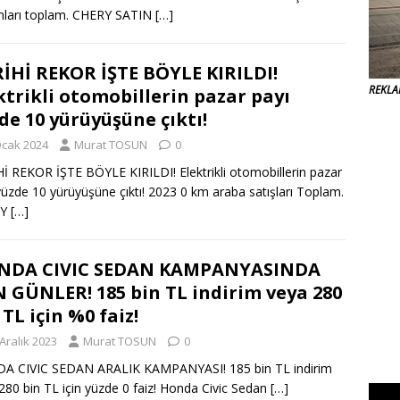
mları toplam. CHERY SATIN
[…]
İHİ REKOR İŞTE BÖYLE KIRILDI!
REKL
ktrikli otomobillerin pazar payı
de 10 yürüyüşüne çıktı!
Ocak 2024
Murat TOSUN
0
İ REKOR İŞTE BÖYLE KIRILDI! Elektrikli otomobillerin pazar
yüzde 10 yürüyüşüne çıktı! 2023 0 km araba satışları Toplam.
RY
[…]
NDA CIVIC SEDAN KAMPANYASINDA
 GÜNLER! 185 bin TL indirim veya 280
 TL için %0 faiz!
Aralık 2023
Murat TOSUN
0
A CIVIC SEDAN ARALIK KAMPANYASI! 185 bin TL indirim
280 bin TL için yüzde 0 faiz! Honda Civic Sedan
[…]