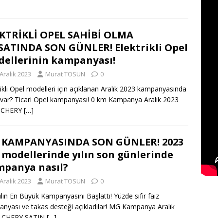
KTRİKLİ OPEL SAHİBİ OLMA
SATINDA SON GÜNLER! Elektrikli Opel
ellerinin kampanyası!
Aralık 2023
Murat TOSUN
0
rikli Opel modelleri için açıklanan Aralık 2023 kampanyasında
 var? Ticari Opel kampanyası! 0 km Kampanya Aralık 2023
. CHERY
[…]
 KAMPANYASINDA SON GÜNLER! 2023
modellerinde yılın son günlerinde
panya nasıl?
Aralık 2023
Murat TOSUN
0
lın En Büyük Kampanyasını Başlattı! Yüzde sıfır faiz
nyası ve takas desteği açıkladılar! MG Kampanya Aralık
. CHERY SATIN
[…]