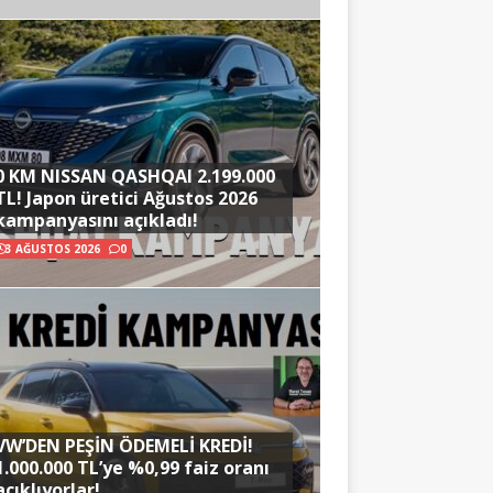
0 KM NISSAN QASHQAI 2.199.000
TL! Japon üretici Ağustos 2026
kampanyasını açıkladı!
3 AĞUSTOS 2026
0
VW’DEN PEŞİN ÖDEMELİ KREDİ!
1.000.000 TL’ye %0,99 faiz oranı
açıklıyorlar!