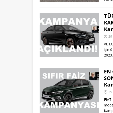
TÜR
KAM
Kam
29 
VE EG
için 
2023
EN
SON
Kam
29 
FIAT
model
Kampa