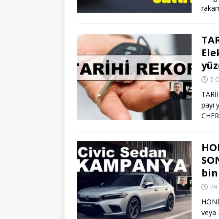
raka
TAR
Ele
yüz
5 
TARİH
payı 
CHE
HO
SON
bin
29 
HOND
veya 