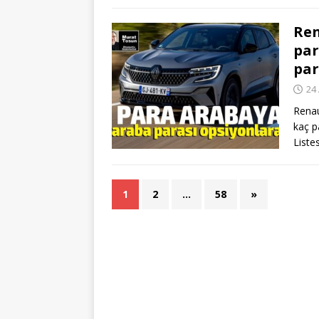
Ren
par
par
24 
Renau
kaç p
Liste
1
2
…
58
»