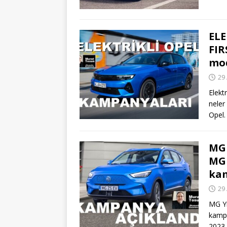
ELE
FIR
mod
29 
Elekt
neler
Opel
MG
MG 
kam
29 
MG Yı
kampa
2023