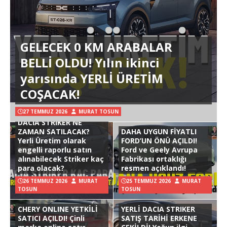
GELECEK 0 KM ARABALAR
BELLİ OLDU! Yılın ikinci
yarısında YERLİ ÜRETİM
COŞACAK!
27 TEMMUZ 2026
MURAT TOSUN
DACIA STRIKER NE
ZAMAN SATILACAK?
DAHA UYGUN FİYATLI
Yerli Üretim olarak
FORD’UN ÖNÜ AÇILDI!
engelli raporlu satın
Ford ve Geely Avrupa
alınabilecek Striker kaç
Fabrikası ortaklığı
para olacak?
resmen açıklandı!
26 TEMMUZ 2026
MURAT
25 TEMMUZ 2026
MURAT
TOSUN
TOSUN
CHERY ONLINE YETKİLİ
YERLİ DACIA STRIKER
SATICI AÇILDI! Çinli
SATIŞ TARİHİ ERKENE