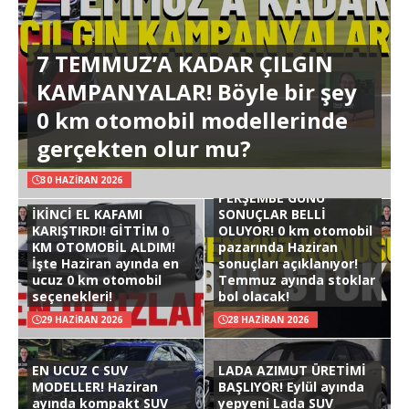
7 TEMMUZ’A KADAR ÇILGIN
KAMPANYALAR! Böyle bir şey
0 km otomobil modellerinde
gerçekten olur mu?
30 HAZIRAN 2026
PERŞEMBE GÜNÜ
İKİNCİ EL KAFAMI
SONUÇLAR BELLİ
KARIŞTIRDI! GİTTİM 0
OLUYOR! 0 km otomobil
KM OTOMOBİL ALDIM!
pazarında Haziran
İşte Haziran ayında en
sonuçları açıklanıyor!
ucuz 0 km otomobil
Temmuz ayında stoklar
seçenekleri!
bol olacak!
29 HAZIRAN 2026
28 HAZIRAN 2026
EN UCUZ C SUV
LADA AZIMUT ÜRETİMİ
MODELLER! Haziran
BAŞLIYOR! Eylül ayında
ayında kompakt SUV
yepyeni Lada SUV