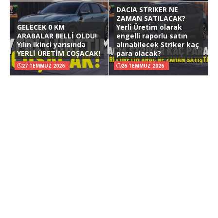
DACIA STRIKER NE
ZAMAN SATILACAK?
GELECEK 0 KM
Yerli Üretim olarak
ARABALAR BELLİ OLDU!
engelli raporlu satın
Yılın ikinci yarısında
alınabilecek Striker kaç
YERLİ ÜRETİM COŞACAK!
para olacak?
27 TEMMUZ 2026
26 TEMMUZ 2026