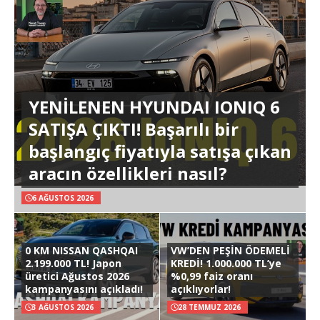
YENİLENEN HYUNDAI IONIQ 6
SATIŞA ÇIKTI! Başarılı bir
başlangıç fiyatıyla satışa çıkan
aracın özellikleri nasıl?
6 AĞUSTOS 2026
0 KM NISSAN QASHQAI
VW’DEN PEŞİN ÖDEMELİ
2.199.000 TL! Japon
KREDİ! 1.000.000 TL’ye
üretici Ağustos 2026
%0,99 faiz oranı
kampanyasını açıkladı!
açıklıyorlar!
3 AĞUSTOS 2026
28 TEMMUZ 2026