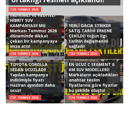
25 TEMMUZ 2026
İNDİRİMLİ VE HEDİYELİ
HİBRİT SUV
KAMPANYASI! MG
YERLİ DACIA STRIKER
Markası Temmuz 2026
SATIŞ TARİHİ ERKENE
döneminde dikkat
ÇEKİLDİ! Yoğun ilgi
çeken bir kampanyaya
tarihin değişmesini
imza attı!
sağladı!
23 TEMMUZ 2026
22 TEMMUZ 2026
TOYOTA COROLLA
EN UCUZ C SEGMENT 0
SEDAN UCUZLADI!
KM SUV MODELLERİ!
Yapılan kampanya
Markaların açıkladıkları
indirimiyle fiyatı
anahtar teslim
Haziran ayından daha
fiyatlarına göre fiyatlar
ucuz!
bu şekilde oluştu!
21 TEMMUZ 2026
16 TEMMUZ 2026