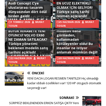
Audi Concept C’ye
EN UCUZ ELEKTRİKLİ
uluslararası tasarım
OLMAK İÇİN GELİYOR!
dünyasından dört ödül
Türkiye satış tarihi
birden geldi!
resmen açıklandı!
1 TEMMUZ 2026
MURAT
25 HAZIRAN 2026
MURAT
TOSUN
TOSUN
Hyundai Ioniq 3
BÜYÜK REKABETE YENİ
modelini daha
OYUNCU! VOLVO EX60
görmeden,
NE ZAMAN SATILACAK?
kullanmadan
Türkiye yönetimi
kötüleyenler oldu! Bu
beklenen modelin satış
insanlar ne istiyor
tarihini açıkladı!
anlamak mümkün değil!
22 HAZIRAN 2026
MURAT
20 HAZIRAN 2026
MURAT
TOSUN
TOSUN
ÖNCEKI
YENİ DACIA LOGAN RESMEN TANITILDI! Hiç olmadığı
kadar iddialı özellikleri var! 120 HP otogazlı otomatik
seçeneği var!
SONRAKI
SÜRPRİZ! BEKLENENDEN ERKEN SATIŞA ÇIKTI! Yeni