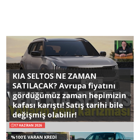
KIA SELTOS NE ZAMAN
SATILACAK? Avrupa fiyatını
gördüğümüz zaman hepimizin
kafası karıştı! Satış tarihi bile
değişmiş olabilir!
17 HAZIRAN 2026
%100’E VARAN KREDİ