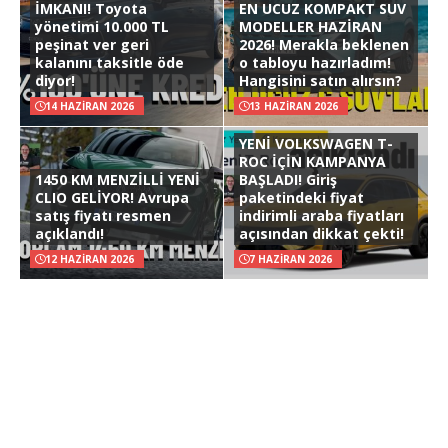
İMKANI! Toyota
EN UCUZ KOMPAKT SUV
yönetimi 10.000 TL
MODELLER HAZİRAN
peşinat ver geri
2026! Merakla beklenen
kalanını taksitle öde
o tabloyu hazırladım!
diyor!
Hangisini satın alırsın?
14 HAZIRAN 2026
13 HAZIRAN 2026
YENİ VOLKSWAGEN T-
ROC İÇİN KAMPANYA
1450 KM MENZİLLİ YENİ
BAŞLADI! Giriş
CLIO GELİYOR! Avrupa
paketindeki fiyat
satış fiyatı resmen
indirimli araba fiyatları
açıklandı!
açısından dikkat çekti!
12 HAZIRAN 2026
7 HAZIRAN 2026