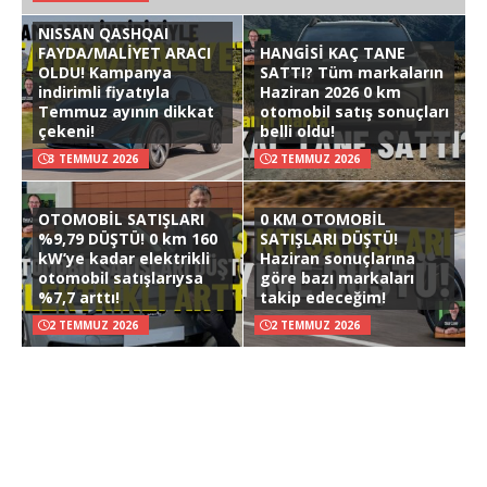
NISSAN QASHQAI
FAYDA/MALİYET ARACI
HANGİSİ KAÇ TANE
OLDU! Kampanya
SATTI? Tüm markaların
indirimli fiyatıyla
Haziran 2026 0 km
Temmuz ayının dikkat
otomobil satış sonuçları
çekeni!
belli oldu!
3 TEMMUZ 2026
2 TEMMUZ 2026
OTOMOBİL SATIŞLARI
0 KM OTOMOBİL
%9,79 DÜŞTÜ! 0 km 160
SATIŞLARI DÜŞTÜ!
kW’ye kadar elektrikli
Haziran sonuçlarına
otomobil satışlarıysa
göre bazı markaları
%7,7 arttı!
takip edeceğim!
2 TEMMUZ 2026
2 TEMMUZ 2026