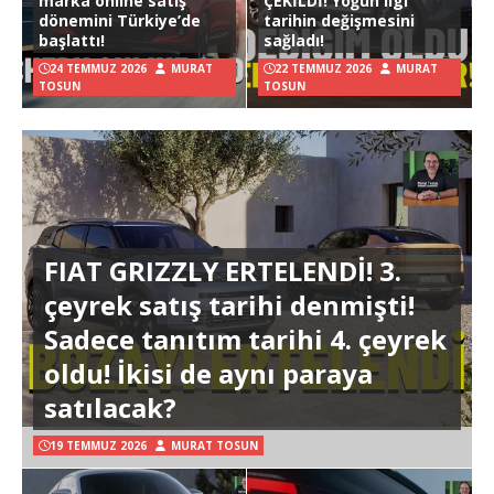
marka online satış
ÇEKİLDİ! Yoğun ilgi
dönemini Türkiye’de
tarihin değişmesini
başlattı!
sağladı!
24 TEMMUZ 2026
MURAT
22 TEMMUZ 2026
MURAT
TOSUN
TOSUN
FIAT GRIZZLY ERTELENDİ! 3.
çeyrek satış tarihi denmişti!
Sadece tanıtım tarihi 4. çeyrek
oldu! İkisi de aynı paraya
satılacak?
19 TEMMUZ 2026
MURAT TOSUN