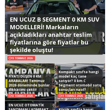
EN UCUZ B SEGMENT 0 KM SUV
MODELLERİ! Markaların
açıkladıkları anahtar teslim
fiyatlarına göre fiyatlar bu
şekilde oluştu!
15 TEMMUZ 2026
Kompakt sınıfta hangi
FİYATI DÜŞEN 0 KM
model kaç tane
ARABALAR! Temmuz
satıyor? 0 km C
2026 döneminde bunlar
Segment otomobil satış
dikkatimi çekti!
sonuçları nasıl?
13 TEMMUZ 2026
11 TEMMUZ 2026
EN UCUZ OTOMATİK
ŞANZIMANLI KOMPAKT
Küçük sınıfta hangi