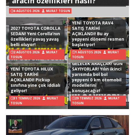
aracın özellikleri nasıl?
6 AĞUSTOS 2026
MURAT TOSUN
YENİ TOYOTA RAV4
2027 TOYOTA COROLLA
SATIŞ TARİHİ
SEDAN! Yeni Corolla’nın
AÇIKLANDI! Bu ay
özellikleri yavaş yavaş
yepyeni dönemi resmen
belli oluyor!
başlatıyor!
2 AĞUSTOS 2026
MURAT
1 AĞUSTOS 2026
MURAT
TOSUN
TOSUN
GELECEK ARAÇLAR! GÜN
YENİ TOYOTA HILUX
SAYIYORLAR! Yılın ikinci
SATIŞ TARİHİ
yarısında bol bol
AÇIKLANDI! Pickup
yepyeni 0 km otomobil
sınıfına yine çok iddialı
modellerini
geliyor!
konuşacağız!
31 TEMMUZ 2026
MURAT
29 TEMMUZ 2026
MURAT
TOSUN
TOSUN