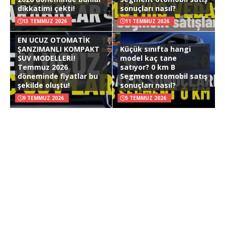
dikkatimi çekti!
sonuçları nasıl?
13 TEMMUZ 2026
11 TEMMUZ 2026
EN UCUZ OTOMATİK
ŞANZIMANLI KOMPAKT
Küçük sınıfta hangi
SUV MODELLERİ!
model kaç tane
Temmuz 2026
satıyor? 0 km B
döneminde fiyatlar bu
Segment otomobil satış
şekilde oluştu!
sonuçları nasıl?
9 TEMMUZ 2026
5 TEMMUZ 2026