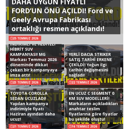
DAHA UYGUN FİYATLI
FORD’UN ÖNÜ AÇILDI! Ford ve
Geely Avrupa Fabrikası
ortaklığı resmen açıklandı!
25 TEMMUZ 2026
İNDİRİMLİ VE HEDİYELİ
HİBRİT SUV
KAMPANYASI! MG
YERLİ DACIA STRIKER
Markası Temmuz 2026
SATIŞ TARİHİ ERKENE
döneminde dikkat
ÇEKİLDİ! Yoğun ilgi
çeken bir kampanyaya
tarihin değişmesini
imza attı!
sağladı!
23 TEMMUZ 2026
22 TEMMUZ 2026
TOYOTA COROLLA
EN UCUZ C SEGMENT 0
SEDAN UCUZLADI!
KM SUV MODELLERİ!
Yapılan kampanya
Markaların açıkladıkları
indirimiyle fiyatı
anahtar teslim
Haziran ayından daha
fiyatlarına göre fiyatlar
ucuz!
bu şekilde oluştu!
21 TEMMUZ 2026
16 TEMMUZ 2026