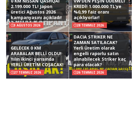
0 KM NISSAN QASHQAI
VW’DEN PEŞİN ÖDEMELİ
2.199.000 TL! Japon
KREDİ! 1.000.000 TL’ye
üretici Ağustos 2026
%0,99 faiz oranı
kampanyasını açıkladı!
açıklıyorlar!
3 AĞUSTOS 2026
28 TEMMUZ 2026
DACIA STRIKER NE
ZAMAN SATILACAK?
GELECEK 0 KM
Yerli Üretim olarak
ARABALAR BELLİ OLDU!
engelli raporlu satın
Yılın ikinci yarısında
alınabilecek Striker kaç
YERLİ ÜRETİM COŞACAK!
para olacak?
27 TEMMUZ 2026
26 TEMMUZ 2026