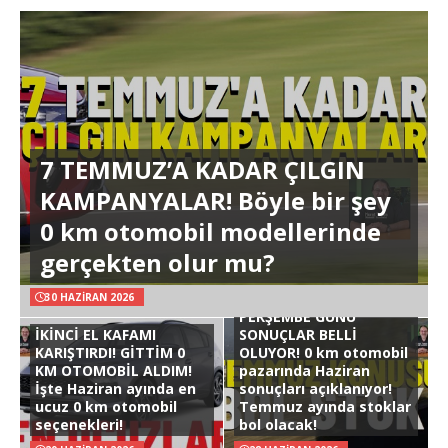
7 TEMMUZ’A KADAR ÇILGIN
KAMPANYALAR! Böyle bir şey
0 km otomobil modellerinde
gerçekten olur mu?
30 HAZIRAN 2026
PERŞEMBE GÜNÜ
İKİNCİ EL KAFAMI
SONUÇLAR BELLİ
KARIŞTIRDI! GİTTİM 0
OLUYOR! 0 km otomobil
KM OTOMOBİL ALDIM!
pazarında Haziran
İşte Haziran ayında en
sonuçları açıklanıyor!
ucuz 0 km otomobil
Temmuz ayında stoklar
seçenekleri!
bol olacak!