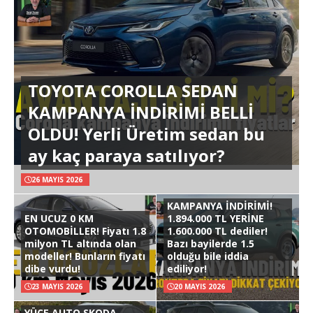
TOYOTA COROLLA SEDAN
KAMPANYA İNDİRİMİ BELLİ
OLDU! Yerli Üretim sedan bu
ay kaç paraya satılıyor?
26 MAYIS 2026
KAMPANYA İNDİRİMİ!
EN UCUZ 0 KM
1.894.000 TL YERİNE
OTOMOBİLLER! Fiyatı 1.8
1.600.000 TL dediler!
milyon TL altında olan
Bazı bayilerde 1.5
modeller! Bunların fiyatı
olduğu bile iddia
dibe vurdu!
ediliyor!
23 MAYIS 2026
20 MAYIS 2026
YÜCE AUTO SKODA