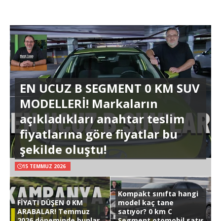
EN UCUZ B SEGMENT 0 KM SUV
MODELLERİ! Markaların
açıkladıkları anahtar teslim
fiyatlarına göre fiyatlar bu
şekilde oluştu!
15 TEMMUZ 2026
Kompakt sınıfta hangi
FİYATI DÜŞEN 0 KM
model kaç tane
ARABALAR! Temmuz
satıyor? 0 km C
2026 döneminde bunlar
Segment otomobil satış