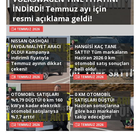
İNDİRDİ! Temmuz ayı için
resmi açıklama geldi!
4 TEMMUZ 2026
NISSAN QASHQAI
FAYDA/MALİYET ARACI
HANGİSİ KAÇ TANE
OLDU! Kampanya
SATTI? Tüm markaların
indirimli fiyatıyla
Haziran 2026 0 km
Temmuz ayının dikkat
otomobil satış sonuçları
çekeni!
belli oldu!
3 TEMMUZ 2026
2 TEMMUZ 2026
OTOMOBİL SATIŞLARI
0 KM OTOMOBİL
%9,79 DÜŞTÜ! 0 km 160
SATIŞLARI DÜŞTÜ!
kW’ye kadar elektrikli
Haziran sonuçlarına
otomobil satışlarıysa
göre bazı markaları
%7,7 arttı!
takip edeceğim!
2 TEMMUZ 2026
2 TEMMUZ 2026