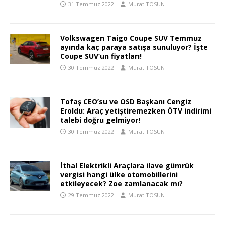
31 Temmuz 2022
Murat TOSUN
Volkswagen Taigo Coupe SUV Temmuz
ayında kaç paraya satışa sunuluyor? İşte
Coupe SUV’un fiyatları!
30 Temmuz 2022
Murat TOSUN
Tofaş CEO’su ve OSD Başkanı Cengiz
Eroldu: Araç yetiştiremezken ÖTV indirimi
talebi doğru gelmiyor!
30 Temmuz 2022
Murat TOSUN
İthal Elektrikli Araçlara ilave gümrük
vergisi hangi ülke otomobillerini
etkileyecek? Zoe zamlanacak mı?
29 Temmuz 2022
Murat TOSUN