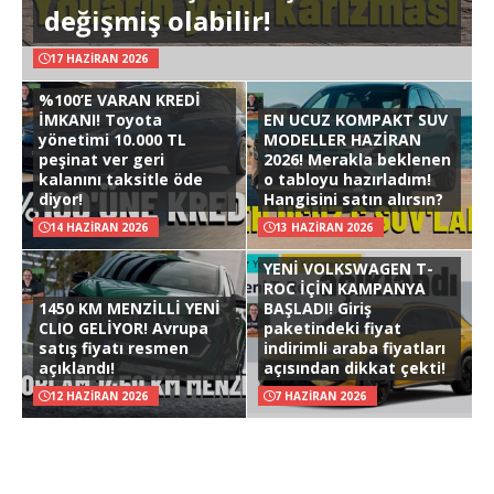
değişmiş olabilir!
17 HAZIRAN 2026
%100’E VARAN KREDİ
İMKANI! Toyota
EN UCUZ KOMPAKT SUV
yönetimi 10.000 TL
MODELLER HAZİRAN
peşinat ver geri
2026! Merakla beklenen
kalanını taksitle öde
o tabloyu hazırladım!
diyor!
Hangisini satın alırsın?
14 HAZIRAN 2026
13 HAZIRAN 2026
YENİ VOLKSWAGEN T-
ROC İÇİN KAMPANYA
1450 KM MENZİLLİ YENİ
BAŞLADI! Giriş
CLIO GELİYOR! Avrupa
paketindeki fiyat
satış fiyatı resmen
indirimli araba fiyatları
açıklandı!
açısından dikkat çekti!
12 HAZIRAN 2026
7 HAZIRAN 2026