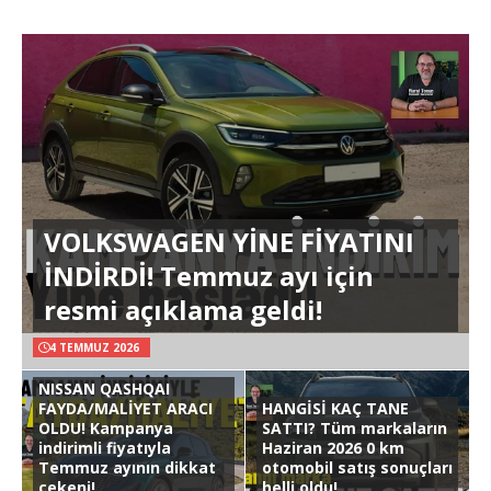
VOLKSWAGEN YİNE FİYATINI
İNDİRDİ! Temmuz ayı için
resmi açıklama geldi!
4 TEMMUZ 2026
NISSAN QASHQAI
FAYDA/MALİYET ARACI
HANGİSİ KAÇ TANE
OLDU! Kampanya
SATTI? Tüm markaların
indirimli fiyatıyla
Haziran 2026 0 km
Temmuz ayının dikkat
otomobil satış sonuçları
çekeni!
belli oldu!