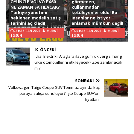
OYUNCU! VOLVO EX60
görmeden,
NE ZAMAN SATILACAK?
kullanmadan
Türkiye yönetimi
kötüleyenler oldu! Bu
beklenen modelin satış
insanlar ne istiyor
tarihini açıkladı!
anlamak mümkün değil!
22 HAZIRAN 2026
MURAT
20 HAZIRAN 2026
MURAT
TOSUN
TOSUN
ÖNCEKI
İthal Elektrikli Araçlara ilave gümrük vergisi hangi
ülke otomobillerini etkileyecek? Zoe zamlanacak
mı?
SONRAKI
Volkswagen Taigo Coupe SUV Temmuz ayında kaç
paraya satışa sunuluyor? İşte Coupe SUV’un
fiyatları!