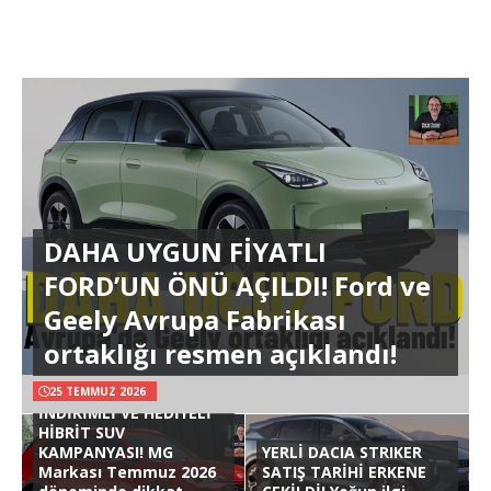
DAHA UYGUN FİYATLI
FORD’UN ÖNÜ AÇILDI! Ford ve
Geely Avrupa Fabrikası
ortaklığı resmen açıklandı!
25 TEMMUZ 2026
İNDİRİMLİ VE HEDİYELİ
HİBRİT SUV
KAMPANYASI! MG
YERLİ DACIA STRIKER
Markası Temmuz 2026
SATIŞ TARİHİ ERKENE