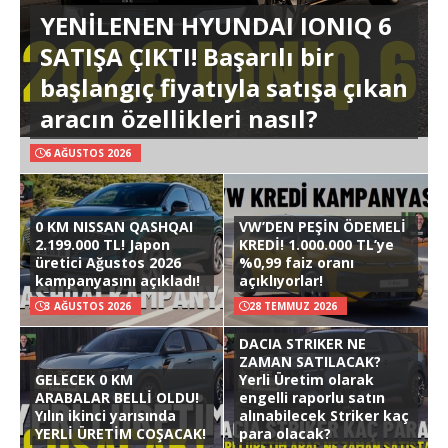
YENİLENEN HYUNDAI IONIQ 6
SATIŞA ÇIKTI! Başarılı bir
başlangıç fiyatıyla satışa çıkan
aracın özellikleri nasıl?
6 AĞUSTOS 2026
0 KM NISSAN QASHQAI
VW’DEN PEŞİN ÖDEMELİ
2.199.000 TL! Japon
KREDİ! 1.000.000 TL’ye
üretici Ağustos 2026
%0,99 faiz oranı
kampanyasını açıkladı!
açıklıyorlar!
3 AĞUSTOS 2026
28 TEMMUZ 2026
DACIA STRIKER NE
ZAMAN SATILACAK?
GELECEK 0 KM
Yerli Üretim olarak
ARABALAR BELLİ OLDU!
engelli raporlu satın
Yılın ikinci yarısında
alınabilecek Striker kaç
YERLİ ÜRETİM COŞACAK!
para olacak?