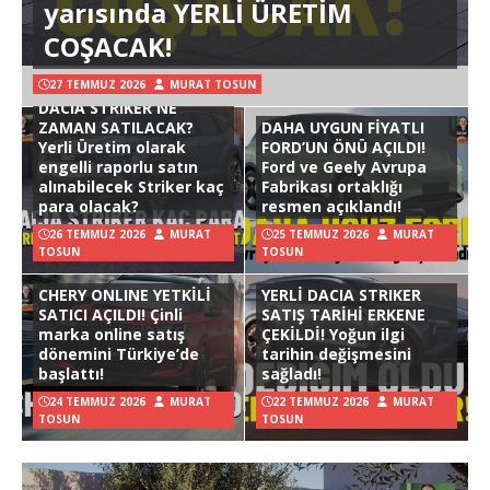
yarısında YERLİ ÜRETİM
COŞACAK!
27 TEMMUZ 2026
MURAT TOSUN
DACIA STRIKER NE
ZAMAN SATILACAK?
DAHA UYGUN FİYATLI
Yerli Üretim olarak
FORD’UN ÖNÜ AÇILDI!
engelli raporlu satın
Ford ve Geely Avrupa
alınabilecek Striker kaç
Fabrikası ortaklığı
para olacak?
resmen açıklandı!
26 TEMMUZ 2026
MURAT
25 TEMMUZ 2026
MURAT
TOSUN
TOSUN
CHERY ONLINE YETKİLİ
YERLİ DACIA STRIKER
SATICI AÇILDI! Çinli
SATIŞ TARİHİ ERKENE
marka online satış
ÇEKİLDİ! Yoğun ilgi
dönemini Türkiye’de
tarihin değişmesini
başlattı!
sağladı!
24 TEMMUZ 2026
MURAT
22 TEMMUZ 2026
MURAT
TOSUN
TOSUN