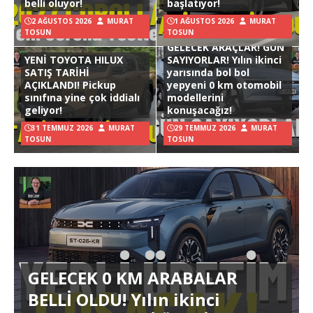
belli oluyor!
başlatıyor!
2 AĞUSTOS 2026
MURAT
1 AĞUSTOS 2026
MURAT
TOSUN
TOSUN
GELECEK ARAÇLAR! GÜN
YENİ TOYOTA HILUX
SAYIYORLAR! Yılın ikinci
SATIŞ TARİHİ
yarısında bol bol
AÇIKLANDI! Pickup
yepyeni 0 km otomobil
sınıfına yine çok iddialı
modellerini
geliyor!
konuşacağız!
31 TEMMUZ 2026
MURAT
29 TEMMUZ 2026
MURAT
TOSUN
TOSUN
GELECEK 0 KM ARABALAR
BELLİ OLDU! Yılın ikinci