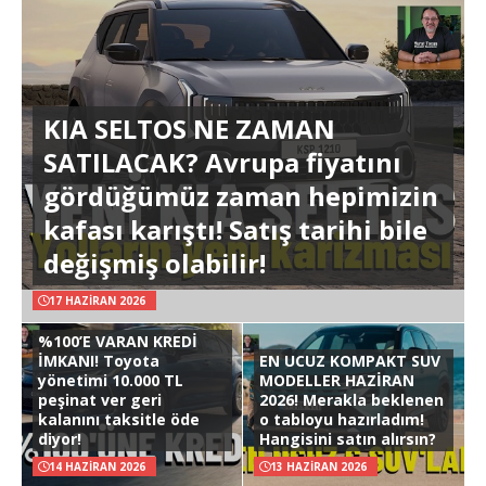
KIA SELTOS NE ZAMAN
SATILACAK? Avrupa fiyatını
gördüğümüz zaman hepimizin
kafası karıştı! Satış tarihi bile
değişmiş olabilir!
17 HAZIRAN 2026
%100’E VARAN KREDİ
İMKANI! Toyota
EN UCUZ KOMPAKT SUV
yönetimi 10.000 TL
MODELLER HAZİRAN
peşinat ver geri
2026! Merakla beklenen
kalanını taksitle öde
o tabloyu hazırladım!
diyor!
Hangisini satın alırsın?
14 HAZIRAN 2026
13 HAZIRAN 2026