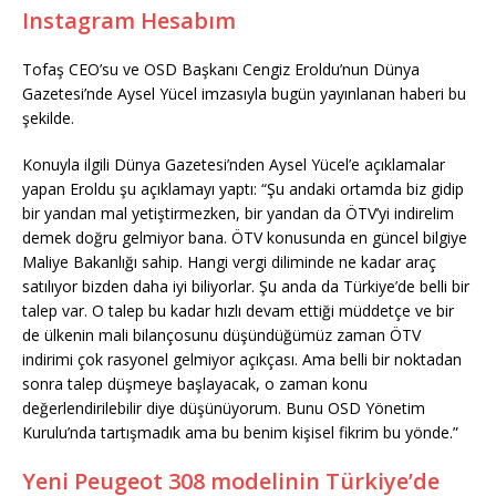
Instagram Hesabım
Tofaş CEO’su ve OSD Başkanı Cengiz Eroldu’nun Dünya
Gazetesi’nde Aysel Yücel imzasıyla bugün yayınlanan haberi bu
şekilde.
Konuyla ilgili Dünya Gazetesi’nden Aysel Yücel’e açıklamalar
yapan Eroldu şu açıklamayı yaptı: “Şu andaki ortamda biz gidip
bir yandan mal yetiştirmezken, bir yandan da ÖTV’yi indirelim
demek doğru gelmiyor bana. ÖTV konusunda en güncel bilgiye
Maliye Bakanlığı sahip. Hangi vergi diliminde ne kadar araç
satılıyor bizden daha iyi biliyorlar. Şu anda da Türkiye’de belli bir
talep var. O talep bu kadar hızlı devam ettiği müddetçe ve bir
de ülkenin mali bilançosunu düşündüğümüz zaman ÖTV
indirimi çok rasyonel gelmiyor açıkçası. Ama belli bir noktadan
sonra talep düşmeye başlayacak, o zaman konu
değerlendirilebilir diye düşünüyorum. Bunu OSD Yönetim
Kurulu’nda tartışmadık ama bu benim kişisel fikrim bu yönde.”
Yeni Peugeot 308 modelinin Türkiye’de