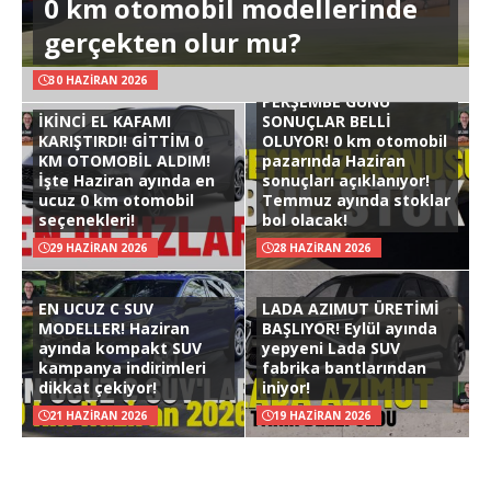
0 km otomobil modellerinde
gerçekten olur mu?
30 HAZIRAN 2026
PERŞEMBE GÜNÜ
İKİNCİ EL KAFAMI
SONUÇLAR BELLİ
KARIŞTIRDI! GİTTİM 0
OLUYOR! 0 km otomobil
KM OTOMOBİL ALDIM!
pazarında Haziran
İşte Haziran ayında en
sonuçları açıklanıyor!
ucuz 0 km otomobil
Temmuz ayında stoklar
seçenekleri!
bol olacak!
29 HAZIRAN 2026
28 HAZIRAN 2026
EN UCUZ C SUV
LADA AZIMUT ÜRETİMİ
MODELLER! Haziran
BAŞLIYOR! Eylül ayında
ayında kompakt SUV
yepyeni Lada SUV
kampanya indirimleri
fabrika bantlarından
dikkat çekiyor!
iniyor!
21 HAZIRAN 2026
19 HAZIRAN 2026