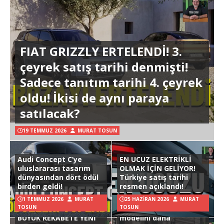
FIAT GRIZZLY ERTELENDİ! 3.
çeyrek satış tarihi denmişti!
Sadece tanıtım tarihi 4. çeyrek
oldu! İkisi de aynı paraya
satılacak?
19 TEMMUZ 2026
MURAT TOSUN
Audi Concept C’ye
EN UCUZ ELEKTRİKLİ
uluslararası tasarım
OLMAK İÇİN GELİYOR!
dünyasından dört ödül
Türkiye satış tarihi
birden geldi!
resmen açıklandı!
1 TEMMUZ 2026
MURAT
25 HAZIRAN 2026
MURAT
TOSUN
TOSUN
Hyundai Ioniq 3
BÜYÜK REKABETE YENİ
modelini daha