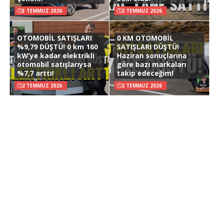
3 TEMMUZ 2026
2 TEMMUZ 2026
OTOMOBİL SATIŞLARI
0 KM OTOMOBİL
%9,79 DÜŞTÜ! 0 km 160
SATIŞLARI DÜŞTÜ!
kW’ye kadar elektrikli
Haziran sonuçlarına
otomobil satışlarıysa
göre bazı markaları
%7,7 arttı!
takip edeceğim!
2 TEMMUZ 2026
2 TEMMUZ 2026