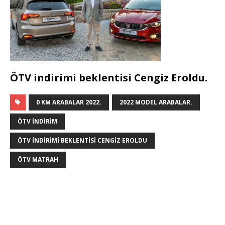
ÖTV indirimi beklentisi Cengiz Eroldu.
0 KM ARABALAR 2022.
2022 MODEL ARABALAR.
ÖTV INDIRIM
ÖTV INDIRIMI BEKLENTISI CENGIZ EROLDU
ÖTV MATRAH