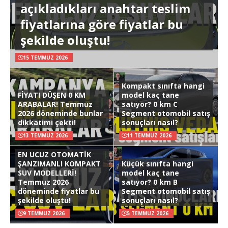
açıkladıkları anahtar teslim
fiyatlarına göre fiyatlar bu
şekilde oluştu!
15 TEMMUZ 2026
Kompakt sınıfta hangi
FİYATI DÜŞEN 0 KM
model kaç tane
ARABALAR! Temmuz
satıyor? 0 km C
2026 döneminde bunlar
Segment otomobil satış
dikkatimi çekti!
sonuçları nasıl?
13 TEMMUZ 2026
11 TEMMUZ 2026
EN UCUZ OTOMATİK
ŞANZIMANLI KOMPAKT
Küçük sınıfta hangi
SUV MODELLERİ!
model kaç tane
Temmuz 2026
satıyor? 0 km B
döneminde fiyatlar bu
Segment otomobil satış
şekilde oluştu!
sonuçları nasıl?
9 TEMMUZ 2026
5 TEMMUZ 2026