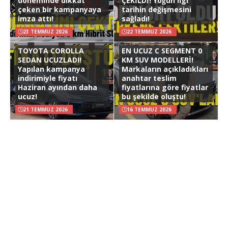
döneminde dikkat
ÇEKİLDİ! Yoğun ilgi
çeken bir kampanyaya
tarihin değişmesini
imza attı!
sağladı!
23 TEMMUZ 2026
22 TEMMUZ 2026
TOYOTA COROLLA
EN UCUZ C SEGMENT 0
SEDAN UCUZLADI!
KM SUV MODELLERİ!
Yapılan kampanya
Markaların açıkladıkları
indirimiyle fiyatı
anahtar teslim
Haziran ayından daha
fiyatlarına göre fiyatlar
ucuz!
bu şekilde oluştu!
21 TEMMUZ 2026
16 TEMMUZ 2026