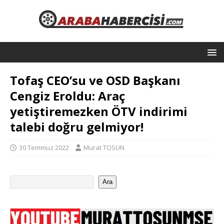
Tofaş CEO’su ve OSD Başkanı
Cengiz Eroldu: Araç
yetiştiremezken ÖTV indirimi
talebi doğru gelmiyor!
30 Temmuz 2022
Murat TOSUN
Ara