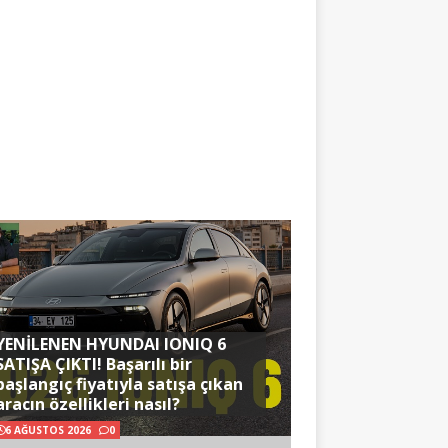
YENİLENEN HYUNDAI IONIQ 6
SATIŞA ÇIKTI! Başarılı bir
başlangıç fiyatıyla satışa çıkan
aracın özellikleri nasıl?
6 AĞUSTOS 2026
0