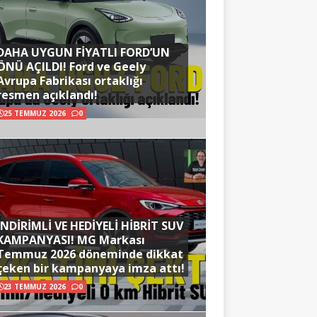
DAHA UYGUN FİYATLI FORD’UN
ÖNÜ AÇILDI! Ford ve Geely
Avrupa Fabrikası ortaklığı
resmen açıklandı!
25 TEMMUZ 2026
0
İNDİRİMLİ VE HEDİYELİ HİBRİT SUV
KAMPANYASI! MG Markası
Temmuz 2026 döneminde dikkat
çeken bir kampanyaya imza attı!
23 TEMMUZ 2026
0