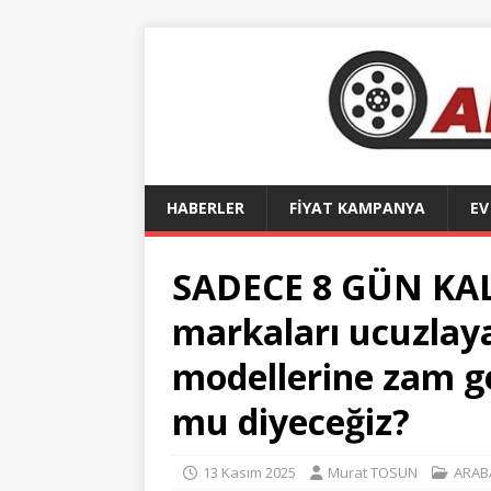
HABERLER
FİYAT KAMPANYA
EV
SADECE 8 GÜN KALD
markaları ucuzlay
modellerine zam g
mu diyeceğiz?
13 Kasım 2025
Murat TOSUN
ARABA