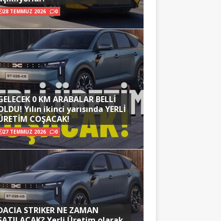
28 TEMMUZ 2026
0
GELECEK 0 KM ARABALAR BELLİ
OLDU! Yılın ikinci yarısında YERLİ
ÜRETİM COŞACAK!
27 TEMMUZ 2026
0
DACIA STRIKER NE ZAMAN
SATILACAK? Yerli Üretim olarak