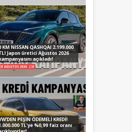
0 KM NISSAN QASHQAI 2.199.000
TL! Japon üretici Ağustos 2026
kampanyasını açıkladı!
3 AĞUSTOS 2026
0
VW’DEN PEŞİN ÖDEMELİ KREDİ!
1.000.000 TL’ye %0,99 faiz oranı
açıklıyorlar!