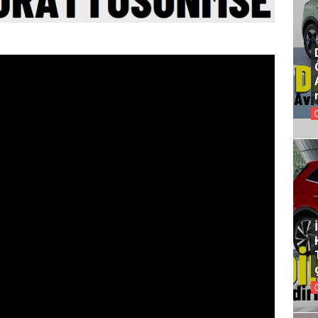
YENİ TOYOTA
2027 TOYOTA
RAV4 SATIŞ
COROLLA
TARİHİ