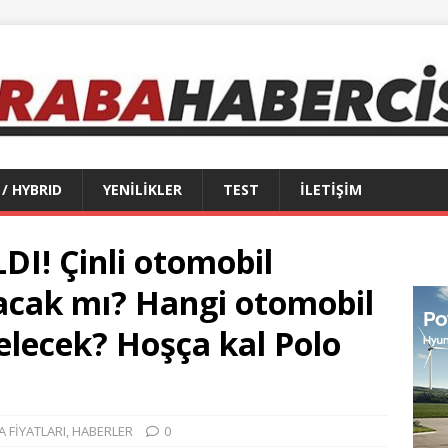
 / HYBRID
YENİLİKLER
TEST
İLETİŞİM
I! Çinli otomobil
acak mı? Hangi otomobil
elecek? Hoşça kal Polo
 FİYATLARI
,
HABERLER
0