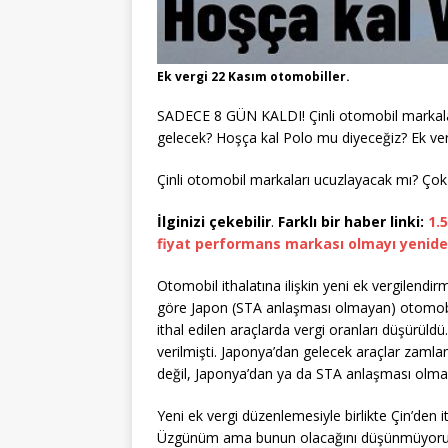
Ek vergi 22 Kasım otomobiller.
SADECE 8 GÜN KALDI! Çinli otomobil markala
gelecek? Hoşça kal Polo mu diyeceğiz? Ek ve
Çinli otomobil markaları ucuzlayacak mı? Ço
İlginizi çekebilir
.
Farklı bir haber linki:
1.
fiyat performans markası olmayı yeniden
Otomobil ithalatına ilişkin yeni ek vergilend
göre Japon (STA anlaşması olmayan) otomobill
ithal edilen araçlarda vergi oranları düşürüld
verilmişti. Japonya’dan gelecek araçlar zamla
değil, Japonya’dan ya da STA anlaşması olmay
Yeni ek vergi düzenlemesiyle birlikte Çin’den i
Üzgünüm ama bunun olacağını düşünmüyorum.