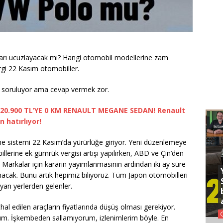
rı ucuzlayacak mı? Hangi otomobil modellerine zam
rgi 22 Kasım otomobiller.
k soruluyor ama cevap vermek zor.
520.900 TL’YE 0 KM RENAULT MEGANE SEDAN! Renault
 hatırlıyor!
irme sistemi 22 Kasım’da yürürlüğe giriyor. Yeni düzenlemeye
erine ek gümrük vergisi artışı yapılırken, ABD ve Çin’den
ü. Markalar için kararın yayımlanmasının ardından iki ay süre
nacak. Bunu artık hepimiz biliyoruz. Tüm Japon otomobilleri
an yerlerden gelenler.
thal edilen araçların fiyatlarında düşüş olması gerekiyor.
 İşkembeden sallamıyorum, izlenimlerim böyle. En