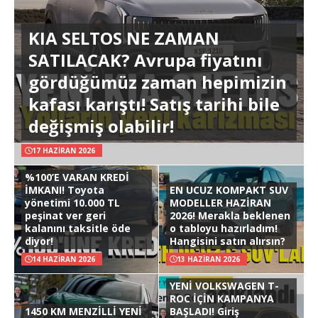
KIA SELTOS NE ZAMAN
SATILACAK? Avrupa fiyatını
gördüğümüz zaman hepimizin
kafası karıştı! Satış tarihi bile
değişmiş olabilir!
17 HAZIRAN 2026
%100’E VARAN KREDİ
İMKANI! Toyota
EN UCUZ KOMPAKT SUV
yönetimi 10.000 TL
MODELLER HAZİRAN
peşinat ver geri
2026! Merakla beklenen
kalanını taksitle öde
o tabloyu hazırladım!
diyor!
Hangisini satın alırsın?
14 HAZIRAN 2026
13 HAZIRAN 2026
YENİ VOLKSWAGEN T-
ROC İÇİN KAMPANYA
1450 KM MENZİLLİ YENİ
BAŞLADI! Giriş