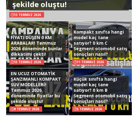
şekilde oluştu!
15 TEMMUZ 2026
Kompakt sınıfta hangi
FİYATI DÜŞEN 0 KM
model kaç tane
ARABALAR! Temmuz
satıyor? 0 km C
2026 döneminde bunlar
Segment otomobil satış
dikkatimi çekti!
sonuçları nasıl?
13 TEMMUZ 2026
11 TEMMUZ 2026
EN UCUZ OTOMATİK
ŞANZIMANLI KOMPAKT
Küçük sınıfta hangi
SUV MODELLERİ!
model kaç tane
Temmuz 2026
satıyor? 0 km B
döneminde fiyatlar bu
Segment otomobil satış
şekilde oluştu!
sonuçları nasıl?
9 TEMMUZ 2026
5 TEMMUZ 2026