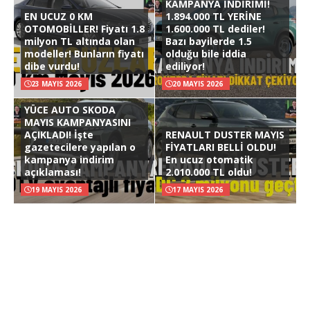
KAMPANYA İNDİRİMİ!
EN UCUZ 0 KM
1.894.000 TL YERİNE
OTOMOBİLLER! Fiyatı 1.8
1.600.000 TL dediler!
milyon TL altında olan
Bazı bayilerde 1.5
modeller! Bunların fiyatı
olduğu bile iddia
dibe vurdu!
ediliyor!
23 MAYIS 2026
20 MAYIS 2026
YÜCE AUTO SKODA
MAYIS KAMPANYASINI
AÇIKLADI! İşte
RENAULT DUSTER MAYIS
gazetecilere yapılan o
FİYATLARI BELLİ OLDU!
kampanya indirim
En ucuz otomatik
açıklaması!
2.010.000 TL oldu!
19 MAYIS 2026
17 MAYIS 2026