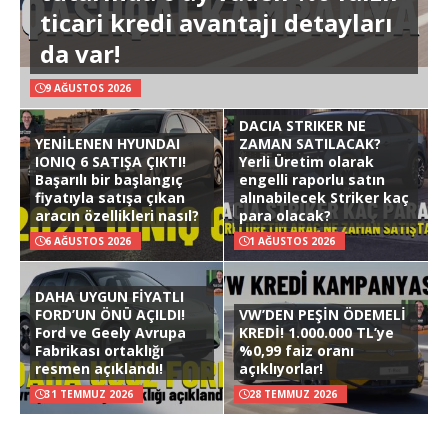
ticari kredi avantajı detayları
da var!
9 AĞUSTOS 2026
DACIA STRIKER NE
YENİLENEN HYUNDAI
ZAMAN SATILACAK?
IONIQ 6 SATIŞA ÇIKTI!
Yerli Üretim olarak
Başarılı bir başlangıç
engelli raporlu satın
fiyatıyla satışa çıkan
alınabilecek Striker kaç
aracın özellikleri nasıl?
para olacak?
6 AĞUSTOS 2026
1 AĞUSTOS 2026
DAHA UYGUN FİYATLI
FORD’UN ÖNÜ AÇILDI!
VW’DEN PEŞİN ÖDEMELİ
Ford ve Geely Avrupa
KREDİ! 1.000.000 TL’ye
Fabrikası ortaklığı
%0,99 faiz oranı
resmen açıklandı!
açıklıyorlar!
31 TEMMUZ 2026
28 TEMMUZ 2026