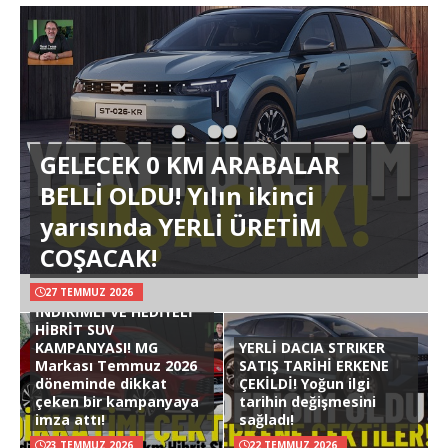
GELECEK 0 KM ARABALAR
BELLİ OLDU! Yılın ikinci
yarısında YERLİ ÜRETİM
COŞACAK!
27 TEMMUZ 2026
İNDİRİMLİ VE HEDİYELİ
HİBRİT SUV
KAMPANYASI! MG
YERLİ DACIA STRIKER
Markası Temmuz 2026
SATIŞ TARİHİ ERKENE
döneminde dikkat
ÇEKİLDİ! Yoğun ilgi
çeken bir kampanyaya
tarihin değişmesini
imza attı!
sağladı!
23 TEMMUZ 2026
22 TEMMUZ 2026