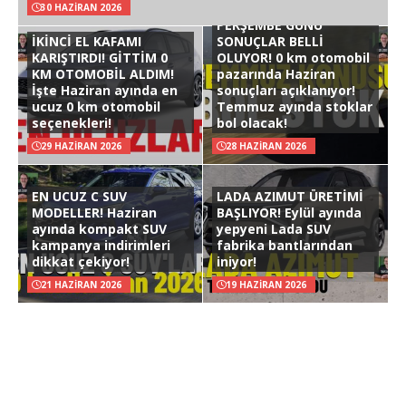
30 HAZIRAN 2026
PERŞEMBE GÜNÜ
İKİNCİ EL KAFAMI
SONUÇLAR BELLİ
KARIŞTIRDI! GİTTİM 0
OLUYOR! 0 km otomobil
KM OTOMOBİL ALDIM!
pazarında Haziran
İşte Haziran ayında en
sonuçları açıklanıyor!
ucuz 0 km otomobil
Temmuz ayında stoklar
seçenekleri!
bol olacak!
29 HAZIRAN 2026
28 HAZIRAN 2026
EN UCUZ C SUV
LADA AZIMUT ÜRETİMİ
MODELLER! Haziran
BAŞLIYOR! Eylül ayında
ayında kompakt SUV
yepyeni Lada SUV
kampanya indirimleri
fabrika bantlarından
dikkat çekiyor!
iniyor!
21 HAZIRAN 2026
19 HAZIRAN 2026