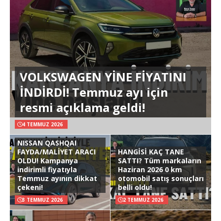
VOLKSWAGEN YİNE FİYATINI
İNDİRDİ! Temmuz ayı için
resmi açıklama geldi!
4 TEMMUZ 2026
NISSAN QASHQAI
FAYDA/MALİYET ARACI
HANGİSİ KAÇ TANE
OLDU! Kampanya
SATTI? Tüm markaların
indirimli fiyatıyla
Haziran 2026 0 km
Temmuz ayının dikkat
otomobil satış sonuçları
çekeni!
belli oldu!
3 TEMMUZ 2026
2 TEMMUZ 2026