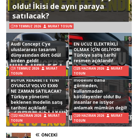
oldu! İkisi de aynı paraya
satılacak?
19 TEMMUZ 2026
MURAT TOSUN
Audi Concept C’ye
EN UCUZ ELEKTRİKLİ
uluslararası tasarım
OLMAK İÇİN GELİYOR!
dünyasından dört ödül
Türkiye satış tarihi
birden geldi!
resmen açıklandı!
1 TEMMUZ 2026
MURAT
25 HAZIRAN 2026
MURAT
TOSUN
TOSUN
Hyundai Ioniq 3
BÜYÜK REKABETE YENİ
modelini daha
OYUNCU! VOLVO EX60
görmeden,
NE ZAMAN SATILACAK?
kullanmadan
Türkiye yönetimi
kötüleyenler oldu! Bu
beklenen modelin satış
insanlar ne istiyor
tarihini açıkladı!
anlamak mümkün değil!
22 HAZIRAN 2026
MURAT
20 HAZIRAN 2026
MURAT
TOSUN
TOSUN
ÖNCEKI