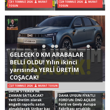
31 TEMMUZ 2026
MURAT
29 TEMMUZ 2026
MURAT
TOSUN
TOSUN
GELECEK 0 KM ARABALAR
BELLİ OLDU! Yılın ikinci
yarısında YERLİ ÜRETİM
COŞACAK!
27 TEMMUZ 2026
MURAT TOSUN
DACIA STRIKER NE
ZAMAN SATILACAK?
DAHA UYGUN FİYATLI
Yerli Üretim olarak
FORD’UN ÖNÜ AÇILDI!
engelli raporlu satın
Ford ve Geely Avrupa
alınabilecek Striker kaç
Fabrikası ortaklığı