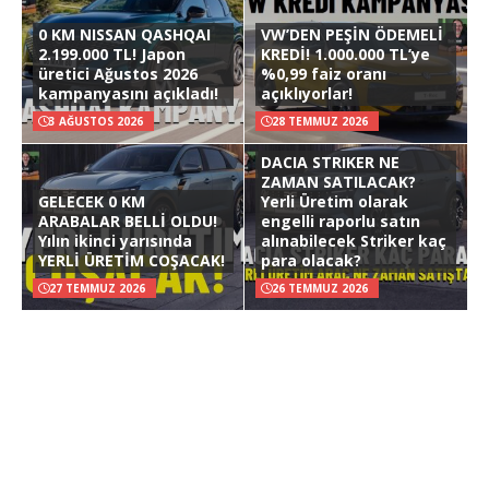
0 KM NISSAN QASHQAI
VW’DEN PEŞİN ÖDEMELİ
2.199.000 TL! Japon
KREDİ! 1.000.000 TL’ye
üretici Ağustos 2026
%0,99 faiz oranı
kampanyasını açıkladı!
açıklıyorlar!
3 AĞUSTOS 2026
28 TEMMUZ 2026
DACIA STRIKER NE
ZAMAN SATILACAK?
GELECEK 0 KM
Yerli Üretim olarak
ARABALAR BELLİ OLDU!
engelli raporlu satın
Yılın ikinci yarısında
alınabilecek Striker kaç
YERLİ ÜRETİM COŞACAK!
para olacak?
27 TEMMUZ 2026
26 TEMMUZ 2026