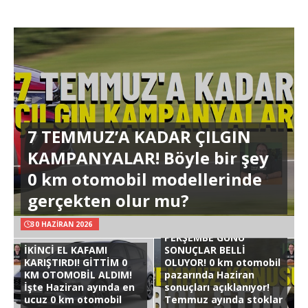
7 TEMMUZ’A KADAR ÇILGIN
KAMPANYALAR! Böyle bir şey
0 km otomobil modellerinde
gerçekten olur mu?
30 HAZIRAN 2026
PERŞEMBE GÜNÜ
İKİNCİ EL KAFAMI
SONUÇLAR BELLİ
KARIŞTIRDI! GİTTİM 0
OLUYOR! 0 km otomobil
KM OTOMOBİL ALDIM!
pazarında Haziran
İşte Haziran ayında en
sonuçları açıklanıyor!
ucuz 0 km otomobil
Temmuz ayında stoklar