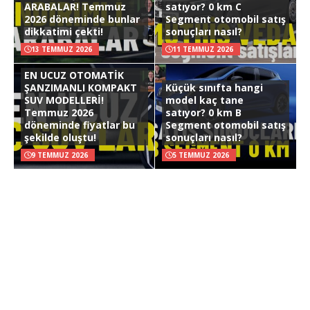
ARABALAR! Temmuz
satıyor? 0 km C
2026 döneminde bunlar
Segment otomobil satış
dikkatimi çekti!
sonuçları nasıl?
13 TEMMUZ 2026
11 TEMMUZ 2026
EN UCUZ OTOMATİK
ŞANZIMANLI KOMPAKT
Küçük sınıfta hangi
SUV MODELLERİ!
model kaç tane
Temmuz 2026
satıyor? 0 km B
döneminde fiyatlar bu
Segment otomobil satış
şekilde oluştu!
sonuçları nasıl?
9 TEMMUZ 2026
5 TEMMUZ 2026