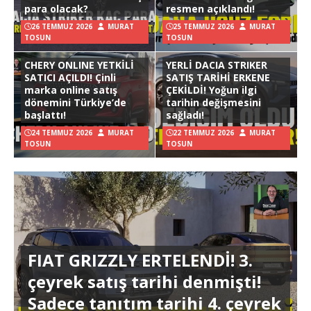
para olacak?
resmen açıklandı!
26 TEMMUZ 2026
MURAT
25 TEMMUZ 2026
MURAT
TOSUN
TOSUN
CHERY ONLINE YETKİLİ
YERLİ DACIA STRIKER
SATICI AÇILDI! Çinli
SATIŞ TARİHİ ERKENE
marka online satış
ÇEKİLDİ! Yoğun ilgi
dönemini Türkiye’de
tarihin değişmesini
başlattı!
sağladı!
24 TEMMUZ 2026
MURAT
22 TEMMUZ 2026
MURAT
TOSUN
TOSUN
FIAT GRIZZLY ERTELENDİ! 3.
çeyrek satış tarihi denmişti!
Sadece tanıtım tarihi 4. çeyrek