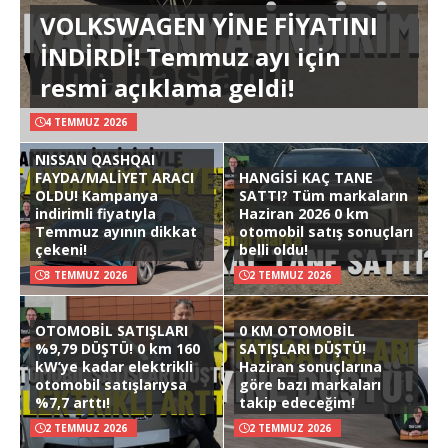
VOLKSWAGEN YİNE FİYATINI
İNDİRDİ! Temmuz ayı için
resmi açıklama geldi!
4 TEMMUZ 2026
NISSAN QASHQAI
FAYDA/MALİYET ARACI
HANGİSİ KAÇ TANE
OLDU! Kampanya
SATTI? Tüm markaların
indirimli fiyatıyla
Haziran 2026 0 km
Temmuz ayının dikkat
otomobil satış sonuçları
çekeni!
belli oldu!
3 TEMMUZ 2026
2 TEMMUZ 2026
OTOMOBİL SATIŞLARI
0 KM OTOMOBİL
%9,79 DÜŞTÜ! 0 km 160
SATIŞLARI DÜŞTÜ!
kW’ye kadar elektrikli
Haziran sonuçlarına
otomobil satışlarıysa
göre bazı markaları
%7,7 arttı!
takip edeceğim!
2 TEMMUZ 2026
2 TEMMUZ 2026