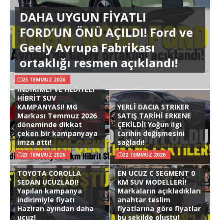
DAHA UYGUN FİYATLI
FORD’UN ÖNÜ AÇILDI! Ford ve
Geely Avrupa Fabrikası
ortaklığı resmen açıklandı!
25 TEMMUZ 2026
İNDİRİMLİ VE HEDİYELİ
HİBRİT SUV
KAMPANYASI! MG
YERLİ DACIA STRIKER
Markası Temmuz 2026
SATIŞ TARİHİ ERKENE
döneminde dikkat
ÇEKİLDİ! Yoğun ilgi
çeken bir kampanyaya
tarihin değişmesini
imza attı!
sağladı!
23 TEMMUZ 2026
22 TEMMUZ 2026
TOYOTA COROLLA
EN UCUZ C SEGMENT 0
SEDAN UCUZLADI!
KM SUV MODELLERİ!
Yapılan kampanya
Markaların açıkladıkları
indirimiyle fiyatı
anahtar teslim
Haziran ayından daha
fiyatlarına göre fiyatlar
ucuz!
bu şekilde oluştu!