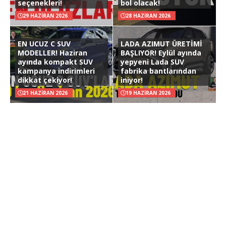
seçenekleri!
bol olacak!
29 HAZIRAN 2026
28 HAZIRAN 2026
EN UCUZ C SUV
LADA AZIMUT ÜRETİMİ
MODELLER! Haziran
BAŞLIYOR! Eylül ayında
ayında kompakt SUV
yepyeni Lada SUV
kampanya indirimleri
fabrika bantlarından
dikkat çekiyor!
iniyor!
21 HAZIRAN 2026
19 HAZIRAN 2026