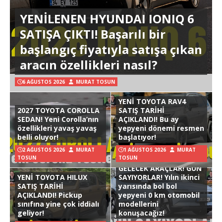
YENİLENEN HYUNDAI IONIQ 6
SATIŞA ÇIKTI! Başarılı bir
başlangıç fiyatıyla satışa çıkan
aracın özellikleri nasıl?
6 AĞUSTOS 2026
MURAT TOSUN
YENİ TOYOTA RAV4
2027 TOYOTA COROLLA
SATIŞ TARİHİ
SEDAN! Yeni Corolla’nın
AÇIKLANDI! Bu ay
özellikleri yavaş yavaş
yepyeni dönemi resmen
belli oluyor!
başlatıyor!
2 AĞUSTOS 2026
MURAT
1 AĞUSTOS 2026
MURAT
TOSUN
TOSUN
GELECEK ARAÇLAR! GÜN
YENİ TOYOTA HILUX
SAYIYORLAR! Yılın ikinci
SATIŞ TARİHİ
yarısında bol bol
AÇIKLANDI! Pickup
yepyeni 0 km otomobil
sınıfına yine çok iddialı
modellerini
geliyor!
konuşacağız!