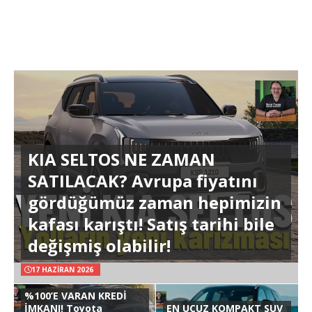
KIA SELTOS NE ZAMAN
SATILACAK? Avrupa fiyatını
gördüğümüz zaman hepimizin
kafası karıştı! Satış tarihi bile
değişmiş olabilir!
17 HAZIRAN 2026
%100’E VARAN KREDİ
İMKANI! Toyota
EN UCUZ KOMPAKT SUV