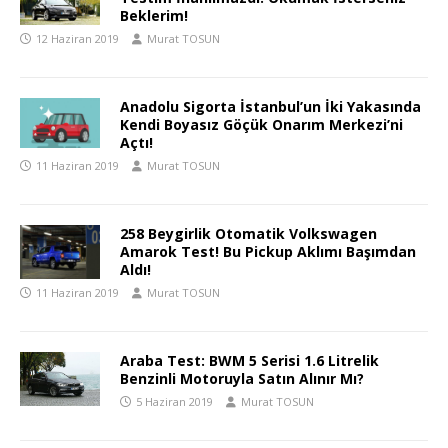
Beklerim!
12 Haziran 2019
Murat TOSUN
Anadolu Sigorta İstanbul’un İki Yakasında
Kendi Boyasız Göçük Onarım Merkezi’ni
Açtı!
11 Haziran 2019
Murat TOSUN
258 Beygirlik Otomatik Volkswagen
Amarok Test! Bu Pickup Aklımı Başımdan
Aldı!
11 Haziran 2019
Murat TOSUN
Araba Test: BWM 5 Serisi 1.6 Litrelik
Benzinli Motoruyla Satın Alınır Mı?
5 Haziran 2019
Murat TOSUN