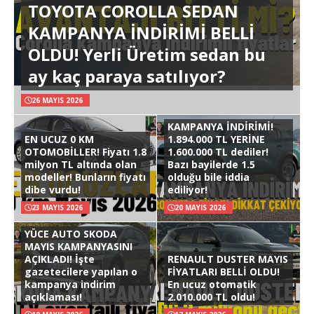
TOYOTA COROLLA SEDAN
KAMPANYA İNDİRİMİ BELLİ
OLDU! Yerli Üretim sedan bu
ay kaç paraya satılıyor?
26 MAYIS 2026
KAMPANYA İNDİRİMİ!
EN UCUZ 0 KM
1.894.000 TL YERİNE
OTOMOBİLLER! Fiyatı 1.8
1.600.000 TL dediler!
milyon TL altında olan
Bazı bayilerde 1.5
modeller! Bunların fiyatı
olduğu bile iddia
dibe vurdu!
ediliyor!
23 MAYIS 2026
20 MAYIS 2026
YÜCE AUTO SKODA
MAYIS KAMPANYASINI
AÇIKLADI! İşte
RENAULT DUSTER MAYIS
gazetecilere yapılan o
FİYATLARI BELLİ OLDU!
kampanya indirim
En ucuz otomatik
açıklaması!
2.010.000 TL oldu!