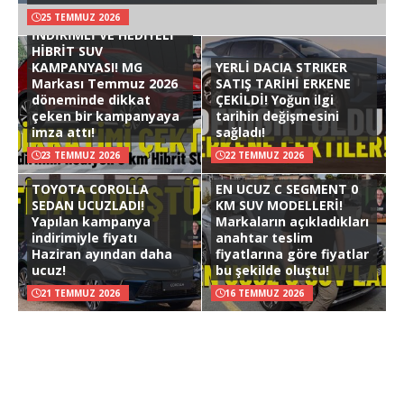
25 TEMMUZ 2026
İNDİRİMLİ VE HEDİYELİ
HİBRİT SUV
KAMPANYASI! MG
YERLİ DACIA STRIKER
Markası Temmuz 2026
SATIŞ TARİHİ ERKENE
döneminde dikkat
ÇEKİLDİ! Yoğun ilgi
çeken bir kampanyaya
tarihin değişmesini
imza attı!
sağladı!
23 TEMMUZ 2026
22 TEMMUZ 2026
TOYOTA COROLLA
EN UCUZ C SEGMENT 0
SEDAN UCUZLADI!
KM SUV MODELLERİ!
Yapılan kampanya
Markaların açıkladıkları
indirimiyle fiyatı
anahtar teslim
Haziran ayından daha
fiyatlarına göre fiyatlar
ucuz!
bu şekilde oluştu!
21 TEMMUZ 2026
16 TEMMUZ 2026