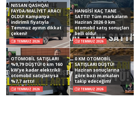
NISSAN QASHQAI
FAYDA/MALİYET ARACI
HANGİSİ KAÇ TANE
OLDU! Kampanya
SATTI? Tüm markaların
indirimli fiyatıyla
Haziran 2026 0 km
Temmuz ayının dikkat
otomobil satış sonuçları
çekeni!
belli oldu!
3 TEMMUZ 2026
2 TEMMUZ 2026
OTOMOBİL SATIŞLARI
0 KM OTOMOBİL
%9,79 DÜŞTÜ! 0 km 160
SATIŞLARI DÜŞTÜ!
kW’ye kadar elektrikli
Haziran sonuçlarına
otomobil satışlarıysa
göre bazı markaları
%7,7 arttı!
takip edeceğim!
2 TEMMUZ 2026
2 TEMMUZ 2026