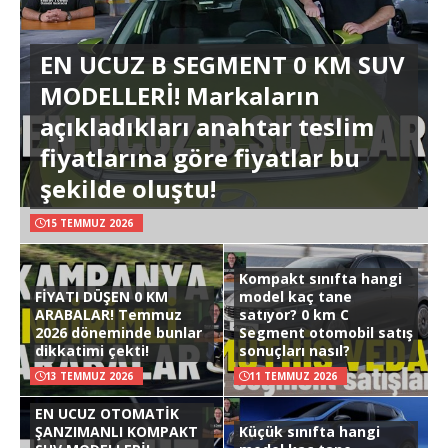
EN UCUZ B SEGMENT 0 KM SUV
MODELLERİ! Markaların
açıkladıkları anahtar teslim
fiyatlarına göre fiyatlar bu
şekilde oluştu!
15 TEMMUZ 2026
Kompakt sınıfta hangi
FİYATI DÜŞEN 0 KM
model kaç tane
ARABALAR! Temmuz
satıyor? 0 km C
2026 döneminde bunlar
Segment otomobil satış
dikkatimi çekti!
sonuçları nasıl?
13 TEMMUZ 2026
11 TEMMUZ 2026
EN UCUZ OTOMATİK
ŞANZIMANLI KOMPAKT
Küçük sınıfta hangi