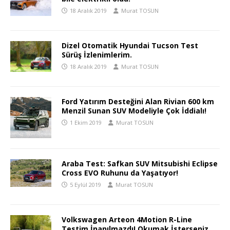
18 Aralık 2019
Murat TOSUN
Dizel Otomatik Hyundai Tucson Test
Sürüş İzlenimlerim.
18 Aralık 2019
Murat TOSUN
Ford Yatırım Desteğini Alan Rivian 600 km
Menzil Sunan SUV Modeliyle Çok İddialı!
1 Ekim 2019
Murat TOSUN
Araba Test: Safkan SUV Mitsubishi Eclipse
Cross EVO Ruhunu da Yaşatıyor!
5 Eylül 2019
Murat TOSUN
Volkswagen Arteon 4Motion R-Line
Testim İnanılmazdı! Okumak İsterseniz