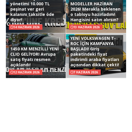
yönetimi 10.000 TL
MODELLER HAZİRAN
peşinat ver geri
2026! Merakla beklenen
kalanını taksitle öde
o tabloyu hazırladım!
diyor!
Hangisini satın alırsın?
14 HAZIRAN 2026
13 HAZIRAN 2026
YENİ VOLKSWAGEN T-
ROC İÇİN KAMPANYA
1450 KM MENZİLLİ YENİ
BAŞLADI! Giriş
CLIO GELİYOR! Avrupa
paketindeki fiyat
satış fiyatı resmen
indirimli araba fiyatları
açıklandı!
açısından dikkat çekti!
12 HAZIRAN 2026
7 HAZIRAN 2026