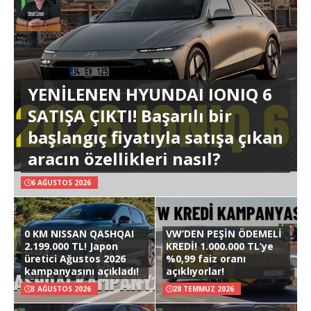
YENİLENEN HYUNDAI IONIQ 6
SATIŞA ÇIKTI! Başarılı bir
başlangıç fiyatıyla satışa çıkan
aracın özellikleri nasıl?
6 AĞUSTOS 2026
0 KM NISSAN QASHQAI
VW’DEN PEŞİN ÖDEMELİ
2.199.000 TL! Japon
KREDİ! 1.000.000 TL’ye
üretici Ağustos 2026
%0,99 faiz oranı
kampanyasını açıkladı!
açıklıyorlar!
3 AĞUSTOS 2026
28 TEMMUZ 2026