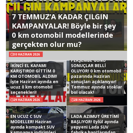
7 TEMMUZ’A KADAR ÇILGIN
KAMPANYALAR! Böyle bir şey
0 km otomobil modellerinde
gerçekten olur mu?
30 HAZIRAN 2026
PERŞEMBE GÜNÜ
İKİNCİ EL KAFAMI
SONUÇLAR BELLİ
KARIŞTIRDI! GİTTİM 0
OLUYOR! 0 km otomobil
KM OTOMOBİL ALDIM!
pazarında Haziran
İşte Haziran ayında en
sonuçları açıklanıyor!
ucuz 0 km otomobil
Temmuz ayında stoklar
seçenekleri!
bol olacak!
29 HAZIRAN 2026
28 HAZIRAN 2026
EN UCUZ C SUV
LADA AZIMUT ÜRETİMİ
MODELLER! Haziran
BAŞLIYOR! Eylül ayında
ayında kompakt SUV
yepyeni Lada SUV
kampanya indirimleri
fabrika bantlarından