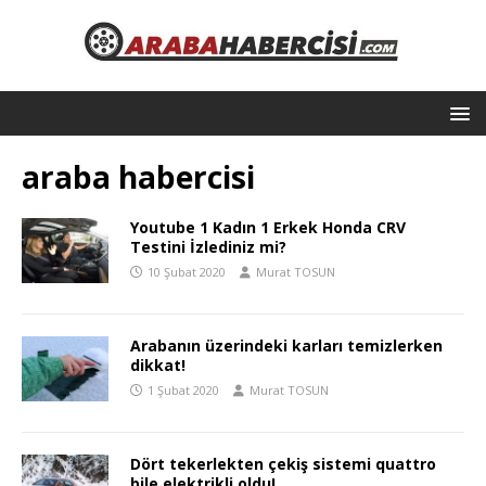
araba habercisi
Youtube 1 Kadın 1 Erkek Honda CRV
Testini İzlediniz mi?
10 Şubat 2020
Murat TOSUN
Arabanın üzerindeki karları temizlerken
dikkat!
1 Şubat 2020
Murat TOSUN
Dört tekerlekten çekiş sistemi quattro
bile elektrikli oldu!