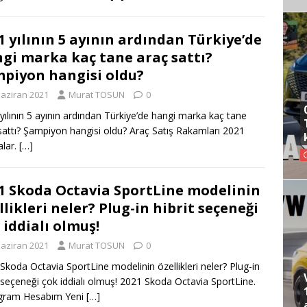
1 yılının 5 ayının ardından Türkiye’de
gi marka kaç tane araç sattı?
piyon hangisi oldu?
Haziran 2021
Murat TOSUN
0
yılının 5 ayının ardından Türkiye’de hangi marka kaç tane
sattı? Şampiyon hangisi oldu? Araç Satış Rakamları 2021
lar.
[…]
1 Skoda Octavia SportLine modelinin
llikleri neler? Plug-in hibrit seçeneği
 iddialı olmuş!
Haziran 2021
Murat TOSUN
0
Skoda Octavia SportLine modelinin özellikleri neler? Plug-in
t seçeneği çok iddialı olmuş! 2021 Skoda Octavia SportLine.
agram Hesabım Yeni
[…]