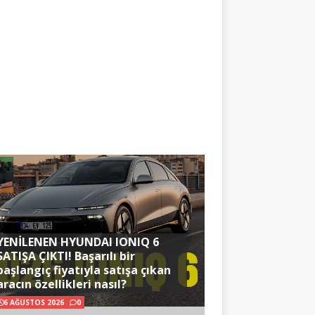
YENİLENEN HYUNDAI IONIQ 6
SATIŞA ÇIKTI! Başarılı bir
başlangıç fiyatıyla satışa çıkan
aracın özellikleri nasıl?
6 AĞUSTOS 2026
0