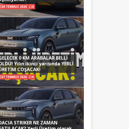
28 TEMMUZ 2026
0
GELECEK 0 KM ARABALAR BELLİ
OLDU! Yılın ikinci yarısında YERLİ
ÜRETİM COŞACAK!
27 TEMMUZ 2026
0
DACIA STRIKER NE ZAMAN
SATILACAK? Yerli Üretim olarak