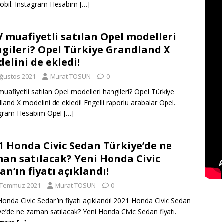
obil. Instagram Hesabım
[…]
 muafiyetli satılan Opel modelleri
gileri? Opel Türkiye Grandland X
elini de ekledi!
Ağustos 2021
Murat TOSUN
0
uafiyetli satılan Opel modelleri hangileri? Opel Türkiye
land X modelini de ekledi! Engelli raporlu arabalar Opel.
agram Hesabım Opel
[…]
1 Honda Civic Sedan Türkiye’de ne
an satılacak? Yeni Honda Civic
an’ın fiyatı açıklandı!
 Temmuz 2021
Murat TOSUN
0
Honda Civic Sedan’ın fiyatı açıklandı! 2021 Honda Civic Sedan
ye’de ne zaman satılacak? Yeni Honda Civic Sedan fiyatı.