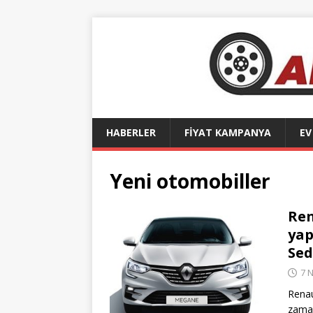
HABERLER
FİYAT KAMPANYA
EV
Yeni otomobiller
Ren
yap
Sed
7 
Renau
zaman