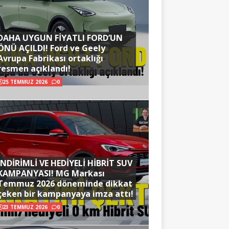
DAHA UYGUN FİYATLI FORD’UN
ÖNÜ AÇILDI! Ford ve Geely
Avrupa Fabrikası ortaklığı
resmen açıklandı!
25 TEMMUZ 2026
0
İNDİRİMLİ VE HEDİYELİ HİBRİT SUV
KAMPANYASI! MG Markası
Temmuz 2026 döneminde dikkat
çeken bir kampanyaya imza attı!
23 TEMMUZ 2026
0