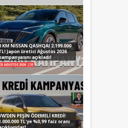
0 KM NISSAN QASHQAI 2.199.000
TL! Japon üretici Ağustos 2026
kampanyasını açıkladı!
3 AĞUSTOS 2026
0
VW’DEN PEŞİN ÖDEMELİ KREDİ!
1.000.000 TL’ye %0,99 faiz oranı
açıklıyorlar!