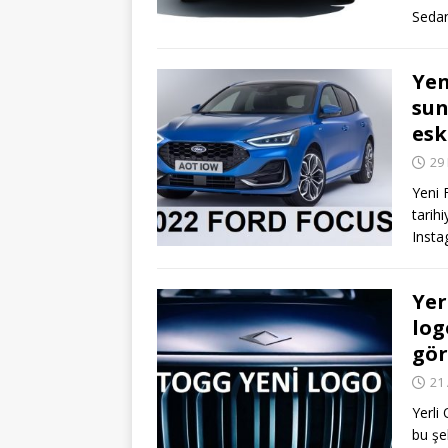
Sedan
Yen
sun
esk
29
Yeni 
tarihi
Inst
Yer
log
gör
21 
Yerli
bu şe