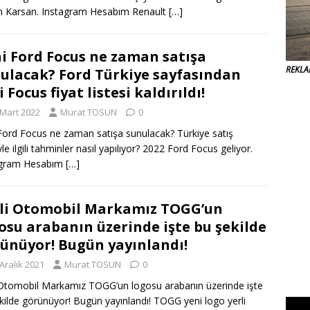
 Karsan. Instagram Hesabım Renault
[…]
i Ford Focus ne zaman satışa
REKL
ulacak? Ford Türkiye sayfasından
i Focus fiyat listesi kaldırıldı!
 Mart 2022
Murat TOSUN
0
Ford Focus ne zaman satışa sunulacak? Türkiye satış
yle ilgili tahminler nasıl yapılıyor? 2022 Ford Focus geliyor.
agram Hesabım
[…]
li Otomobil Markamız TOGG’un
osu arabanın üzerinde işte bu şekilde
ünüyor! Bugün yayınlandı!
Aralık 2021
Murat TOSUN
0
 Otomobil Markamız TOGG’un logosu arabanın üzerinde işte
kilde görünüyor! Bugün yayınlandı! TOGG yeni logo yerli