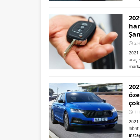
202
han
Şam
2 
2021 
araç 
marka
202
öze
çok
1 
2021 
hibri
Inst