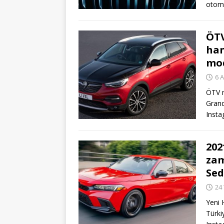
otom
ÖTV
han
mod
6 
ÖTV m
Grand
Inst
202
zam
Sed
24
Yeni 
Türki