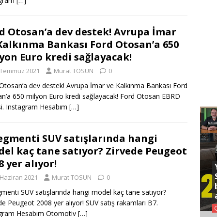
agram
[…]
d Otosan’a dev destek! Avrupa İmar
Kalkınma Bankası Ford Otosan’a 650
yon Euro kredi sağlayacak!
 Temmuz 2021
Murat TOSUN
0
Otosan’a dev destek! Avrupa İmar ve Kalkınma Bankası Ford
n’a 650 milyon Euro kredi sağlayacak! Ford Otosan EBRD
si. Instagram Hesabım
[…]
egmenti SUV satışlarında hangi
el kaç tane satıyor? Zirvede Peugeot
8 yer alıyor!
 Haziran 2021
Murat TOSUN
0
menti SUV satışlarında hangi model kaç tane satıyor?
de Peugeot 2008 yer alıyor! SUV satış rakamları B7.
agram Hesabım Otomotiv
[…]