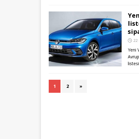
Yen
lis
sip
22
Yeni 
Avrup
liste
1
2
»