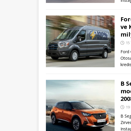
Inst
For
ve 
mil
15
Ford 
Otosa
kredi
B S
mod
200
19
B Seg
Zirve
Inst