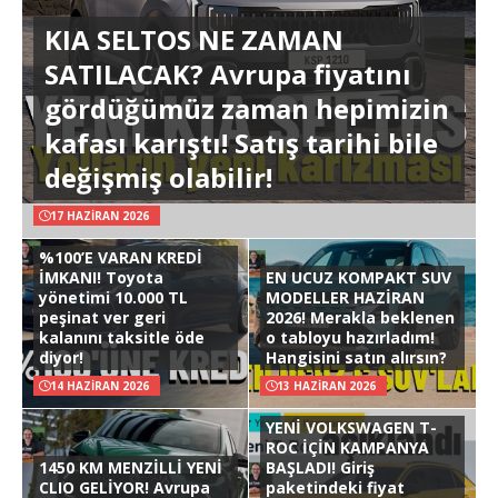
KIA SELTOS NE ZAMAN
SATILACAK? Avrupa fiyatını
gördüğümüz zaman hepimizin
kafası karıştı! Satış tarihi bile
değişmiş olabilir!
17 HAZIRAN 2026
%100’E VARAN KREDİ
İMKANI! Toyota
EN UCUZ KOMPAKT SUV
yönetimi 10.000 TL
MODELLER HAZİRAN
peşinat ver geri
2026! Merakla beklenen
kalanını taksitle öde
o tabloyu hazırladım!
diyor!
Hangisini satın alırsın?
14 HAZIRAN 2026
13 HAZIRAN 2026
YENİ VOLKSWAGEN T-
ROC İÇİN KAMPANYA
1450 KM MENZİLLİ YENİ
BAŞLADI! Giriş
CLIO GELİYOR! Avrupa
paketindeki fiyat