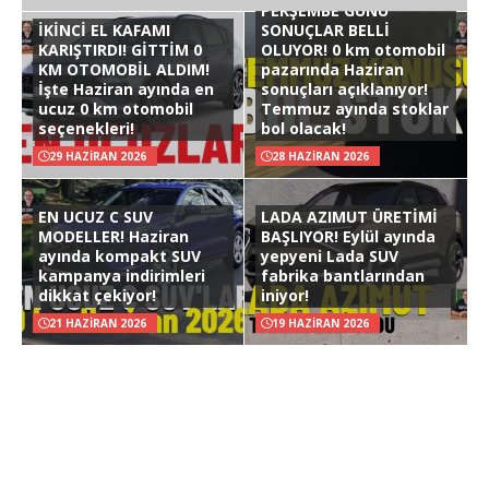
PERŞEMBE GÜNÜ
İKİNCİ EL KAFAMI
SONUÇLAR BELLİ
KARIŞTIRDI! GİTTİM 0
OLUYOR! 0 km otomobil
KM OTOMOBİL ALDIM!
pazarında Haziran
İşte Haziran ayında en
sonuçları açıklanıyor!
ucuz 0 km otomobil
Temmuz ayında stoklar
seçenekleri!
bol olacak!
29 HAZIRAN 2026
28 HAZIRAN 2026
EN UCUZ C SUV
LADA AZIMUT ÜRETİMİ
MODELLER! Haziran
BAŞLIYOR! Eylül ayında
ayında kompakt SUV
yepyeni Lada SUV
kampanya indirimleri
fabrika bantlarından
dikkat çekiyor!
iniyor!
21 HAZIRAN 2026
19 HAZIRAN 2026