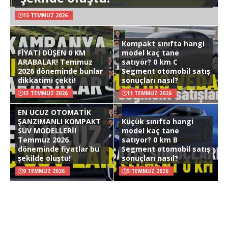
15 TEMMUZ 2026
Kompakt sınıfta hangi
FİYATI DÜŞEN 0 KM
model kaç tane
ARABALAR! Temmuz
satıyor? 0 km C
2026 döneminde bunlar
Segment otomobil satış
dikkatimi çekti!
sonuçları nasıl?
13 TEMMUZ 2026
11 TEMMUZ 2026
EN UCUZ OTOMATİK
ŞANZIMANLI KOMPAKT
Küçük sınıfta hangi
SUV MODELLERİ!
model kaç tane
Temmuz 2026
satıyor? 0 km B
döneminde fiyatlar bu
Segment otomobil satış
şekilde oluştu!
sonuçları nasıl?
9 TEMMUZ 2026
5 TEMMUZ 2026