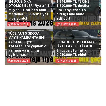
EN UCUZ 0 KM
1.894.000 TL YERİNE
OTOMOBİLLER! Fiyatı 1.8
1.600.000 TL dediler!
milyon TL altında olan
Bazı bayilerde 1.5
modeller! Bunların fiyatı
olduğu bile iddia
dibe vurdu!
ediliyor!
23 MAYIS 2026
20 MAYIS 2026
YÜCE AUTO SKODA
MAYIS KAMPANYASINI
AÇIKLADI! İşte
RENAULT DUSTER MAYIS
gazetecilere yapılan o
FİYATLARI BELLİ OLDU!
kampanya indirim
En ucuz otomatik
açıklaması!
2.010.000 TL oldu!
19 MAYIS 2026
17 MAYIS 2026