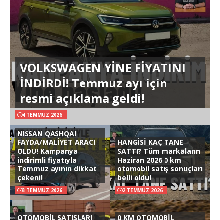
VOLKSWAGEN YİNE FİYATINI
İNDİRDİ! Temmuz ayı için
resmi açıklama geldi!
4 TEMMUZ 2026
NISSAN QASHQAI
FAYDA/MALİYET ARACI
HANGİSİ KAÇ TANE
OLDU! Kampanya
SATTI? Tüm markaların
indirimli fiyatıyla
Haziran 2026 0 km
Temmuz ayının dikkat
otomobil satış sonuçları
çekeni!
belli oldu!
3 TEMMUZ 2026
2 TEMMUZ 2026
OTOMOBİL SATIŞLARI
0 KM OTOMOBİL