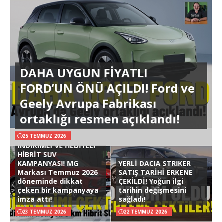
DAHA UYGUN FİYATLI
FORD’UN ÖNÜ AÇILDI! Ford ve
Geely Avrupa Fabrikası
ortaklığı resmen açıklandı!
25 TEMMUZ 2026
İNDİRİMLİ VE HEDİYELİ
HİBRİT SUV
KAMPANYASI! MG
YERLİ DACIA STRIKER
Markası Temmuz 2026
SATIŞ TARİHİ ERKENE
döneminde dikkat
ÇEKİLDİ! Yoğun ilgi
çeken bir kampanyaya
tarihin değişmesini
imza attı!
sağladı!
23 TEMMUZ 2026
22 TEMMUZ 2026