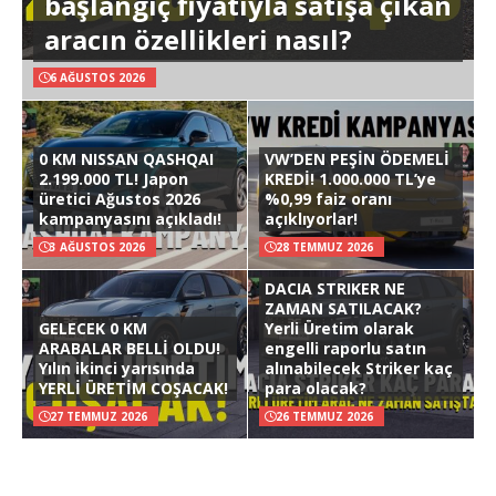
başlangıç fiyatıyla satışa çıkan
aracın özellikleri nasıl?
6 AĞUSTOS 2026
0 KM NISSAN QASHQAI
VW’DEN PEŞİN ÖDEMELİ
2.199.000 TL! Japon
KREDİ! 1.000.000 TL’ye
üretici Ağustos 2026
%0,99 faiz oranı
kampanyasını açıkladı!
açıklıyorlar!
3 AĞUSTOS 2026
28 TEMMUZ 2026
DACIA STRIKER NE
ZAMAN SATILACAK?
GELECEK 0 KM
Yerli Üretim olarak
ARABALAR BELLİ OLDU!
engelli raporlu satın
Yılın ikinci yarısında
alınabilecek Striker kaç
YERLİ ÜRETİM COŞACAK!
para olacak?
27 TEMMUZ 2026
26 TEMMUZ 2026