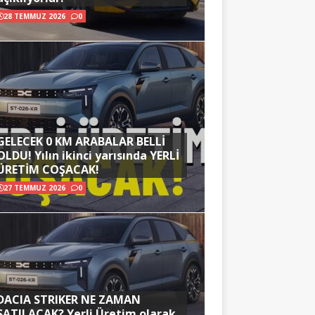
28 TEMMUZ 2026
0
GELECEK 0 KM ARABALAR BELLİ
OLDU! Yılın ikinci yarısında YERLİ
ÜRETİM COŞACAK!
27 TEMMUZ 2026
0
DACIA STRIKER NE ZAMAN
SATILACAK? Yerli Üretim olarak