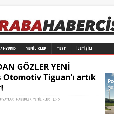
 / HYBRID
YENİLİKLER
TEST
İLETİŞİM
DAN GÖZLER YENİ
Otomotiv Tiguan’ı artık
!
FİYATLARI
,
HABERLER
,
YENİLİKLER
0