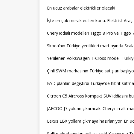
En ucuz arabalar elektrikliler olacak!
İşte en çok merak edilen konu: Elektrikli Araç
Chery iddialı modelleri Tiggo 8 Pro ve Tiggo 7
Skoda’nın Türkiye yenilikleri mart ayında Scala
Yenilenen Volkswagen T-Cross modeli Türkiye
Çinli SWM markasının Türkiye satışları başlıyo
BYD planları değiştirdi Türkiye’de hibrit sat
Citroen C5 Aircross kompakt SUV iddiasını bu yen
JAECOO J7 yoldan çıkaracak. Chery’nin alt mar
Lexus LBX yollara çıkmaya hazırlanıyor! En u
Ralli parkurlarından yollara çıktı! Karşınızda 