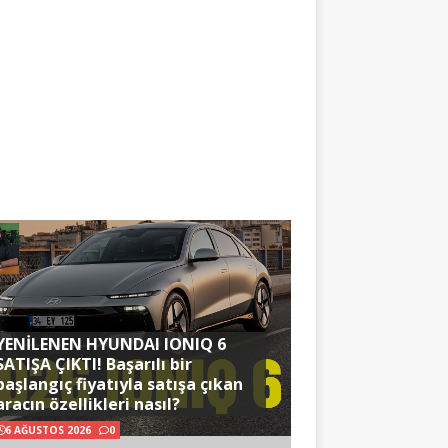
YENİLENEN HYUNDAI IONIQ 6
SATIŞA ÇIKTI! Başarılı bir
başlangıç fiyatıyla satışa çıkan
aracın özellikleri nasıl?
6 AĞUSTOS 2026
0