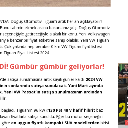
 Doğuş Otomotiv Tiguan’ı artık her an açıklayabilir!
 Bunu tahmin etmek aslına bakarsanız güç. Doğuş Otomotiv
 seçeneğiyle getireceğiyle alakalı bir konu. Yeni Volkswagen
iyle benzer bir fiyat etiketine sahip olabilir. Yeni VW Tiguan
dı. Çok yakında hep beraber 0 km VW Tiguan fiyat listesi
n Tiguan Fiyat Listesi 2024.
İ! Gümbür gümbür geliyorlar!
de satışa sunulmasına artık sayılı günler kaldı.
2024 VW
ğinin sonlarında satışa sunulacak. Yani Mart ayında
k. Yeni VW Passat’ın satışa sunulmasının ardından
lir.
a başladı. Tiguan’ın 96 kW
(130 PS) 48 V hafif hibrit
baz
ayan fiyatlarla satışa sunuldu. Eğer bu motor seçeneğini
a göre
en uygun fiyatlı kompakt SUV modellerden
birisi