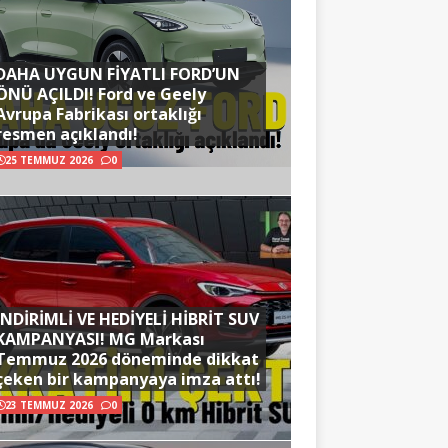
DAHA UYGUN FİYATLI FORD’UN
ÖNÜ AÇILDI! Ford ve Geely
Avrupa Fabrikası ortaklığı
resmen açıklandı!
25 TEMMUZ 2026
0
İNDİRİMLİ VE HEDİYELİ HİBRİT SUV
KAMPANYASI! MG Markası
Temmuz 2026 döneminde dikkat
çeken bir kampanyaya imza attı!
23 TEMMUZ 2026
0