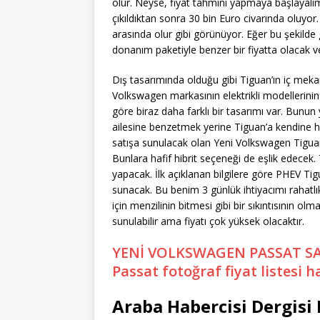
olur. Neyse, fiyat tahmini yapmaya başlayalım.
çıkıldıktan sonra 30 bin Euro civarında oluyor. 
arasında olur gibi görünüyor. Eğer bu şekilde
donanım paketiyle benzer bir fiyatta olacak ve 
Dış tasarımında olduğu gibi Tiguan’ın iç mek
Volkswagen markasının elektrikli modellerini
göre biraz daha farklı bir tasarımı var. Bunun 
ailesine benzetmek yerine Tiguan’a kendine ha
satışa sunulacak olan Yeni Volkswagen Tiguan
Bunlara hafif hibrit seçeneği de eşlik edecek.
yapacak. İlk açıklanan bilgilere göre PHEV Tig
sunacak. Bu benim 3 günlük ihtiyacımı rahatlı
için menzilinin bitmesi gibi bir sıkıntısının o
sunulabilir ama fiyatı çok yüksek olacaktır.
YENİ VOLKSWAGEN PASSAT SA
Passat fotoğraf fiyat listesi ha
Araba Habercisi Dergisi