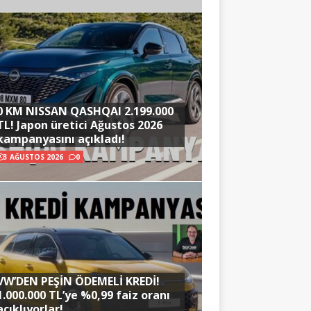
0 KM NISSAN QASHQAI 2.199.000
TL! Japon üretici Ağustos 2026
kampanyasını açıkladı!
3 AĞUSTOS 2026
0
VW’DEN PEŞİN ÖDEMELİ KREDİ!
1.000.000 TL’ye %0,99 faiz oranı
açıklıyorlar!