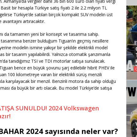
 Almanya’da vergiler dahil 36 bin 600 Euro olan fiyatı vergi
Basit bir hesapla Türkiye satış fiyatı 2 ile 2.2 milyon TL
 gelirse Türkiye’de satılan birçok kompakt SUV modelin üst
avantajını artıracaktır.
anı da tamamen yeni bir konsept ve tasarıma sahip.
n tasarımına benzer bulduğum Tiguan’ın geçmiş nesillere
yerine modelin ismine yakışır bir şekilde elektrikli model
s bir tasarım yapılabilirdi. Yalnızca otomatik şanzımanla
’da tanıdığımız TSI ve TDI motorlar satışa sunulacak.
 Tiguan bence en büyük şovunu şarj edilebilir hibrit PHEV ile
uan 100 kilometreye varan bir elektrikli sürüş menzili
kla karşılayacak bir menzil. Benzinli motora da sahip olduğu
lmaması da büyük bir artı olacak. Bu model Türkiye’de satışa
TIŞA SUNULDU! 2024 Volkswagen
zır!
 BAHAR 2024 sayısında neler var?