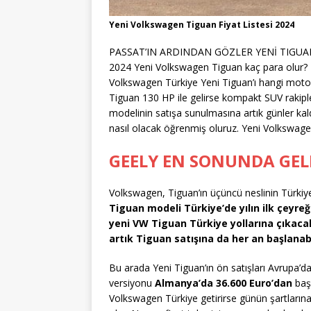
Yeni Volkswagen Tiguan Fiyat Listesi 2024
PASSAT’IN ARDINDAN GÖZLER YENİ TIGUAN’DA!
2024 Yeni Volkswagen Tiguan kaç para olur?
Volkswagen Türkiye Yeni Tiguan’ı hangi motor
Tiguan 130 HP ile gelirse kompakt SUV rakipler
modelinin satışa sunulmasına artık günler kal
nasıl olacak öğrenmiş oluruz. Yeni Volkswage
GEELY EN SONUNDA GELD
Volkswagen, Tiguan’ın üçüncü neslinin Türkiye’
Tiguan modeli Türkiye’de yılın ilk çeyre
yeni VW Tiguan Türkiye yollarına çıkaca
artık Tiguan satışına da her an başlanabi
Bu arada Yeni Tiguan’ın ön satışları Avrupa’d
versiyonu
Almanya’da 36.600 Euro’dan
başl
Volkswagen Türkiye getirirse günün şartların