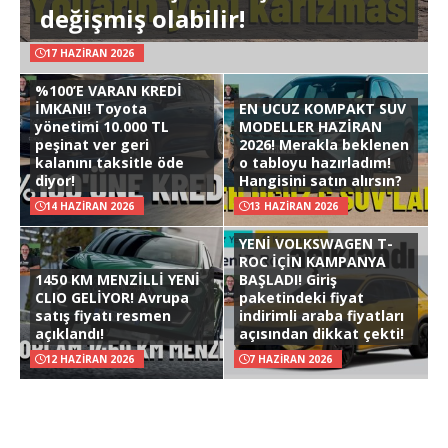
değişmiş olabilir!
17 HAZIRAN 2026
%100’E VARAN KREDİ
İMKANI! Toyota
EN UCUZ KOMPAKT SUV
yönetimi 10.000 TL
MODELLER HAZİRAN
peşinat ver geri
2026! Merakla beklenen
kalanını taksitle öde
o tabloyu hazırladım!
diyor!
Hangisini satın alırsın?
14 HAZIRAN 2026
13 HAZIRAN 2026
YENİ VOLKSWAGEN T-
ROC İÇİN KAMPANYA
1450 KM MENZİLLİ YENİ
BAŞLADI! Giriş
CLIO GELİYOR! Avrupa
paketindeki fiyat
satış fiyatı resmen
indirimli araba fiyatları
açıklandı!
açısından dikkat çekti!
12 HAZIRAN 2026
7 HAZIRAN 2026