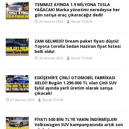
TEMMUZ AYINDA 1.9 MİLYONA TESLA
YAĞACAK! Marka yönetimi neredeyse her
gün satışa araç çıkaracağız dedi!
29 Haziran 2025
Murat TOSUN
ZAM GELMEDİ! Dream paket fiyatı düştü!
Toyota Corolla Sedan Haziran fiyat listesi
belli oldu!
28 Haziran 2025
Murat TOSUN
ESKİŞEHİR’E ÇİNLİ OTOMOBİL FABRİKASI
GELDİ! Bugün 1.290.000 TL olan Çinli SUV
Eylül ayında yerli üretim olarak satışa
çıkacak!
27 Haziran 2025
Murat TOSUN
FİYATI 500 BİN TL’YE YAKIN İNDİRMİŞLER!
Volkswagen SUV kampanyasında artık son