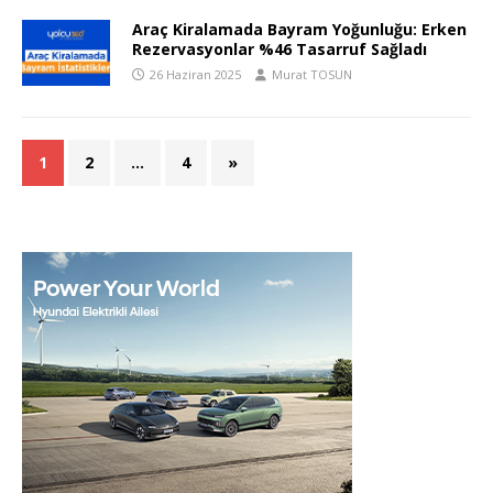
Araç Kiralamada Bayram Yoğunluğu: Erken
Rezervasyonlar %46 Tasarruf Sağladı
26 Haziran 2025
Murat TOSUN
1
2
…
4
»