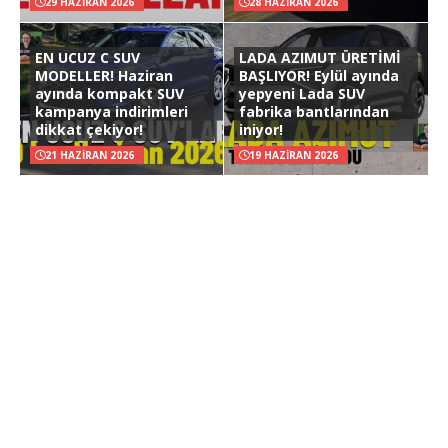
29 HAZIRAN 2026
28 HAZIRAN 2026
EN UCUZ C SUV
LADA AZIMUT ÜRETİMİ
MODELLER! Haziran
BAŞLIYOR! Eylül ayında
ayında kompakt SUV
yepyeni Lada SUV
kampanya indirimleri
fabrika bantlarından
dikkat çekiyor!
iniyor!
21 HAZIRAN 2026
19 HAZIRAN 2026