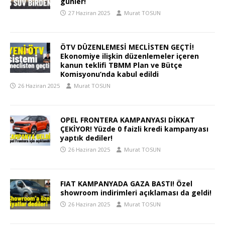
günler!
27 Haziran 2025
Murat TOSUN
ÖTV DÜZENLEMESİ MECLİSTEN GEÇTİ!
Ekonomiye ilişkin düzenlemeler içeren
kanun teklifi TBMM Plan ve Bütçe
Komisyonu’nda kabul edildi
26 Haziran 2025
Murat TOSUN
OPEL FRONTERA KAMPANYASI DİKKAT
ÇEKİYOR! Yüzde 0 faizli kredi kampanyası
yaptık dediler!
26 Haziran 2025
Murat TOSUN
FIAT KAMPANYADA GAZA BASTI! Özel
showroom indirimleri açıklaması da geldi!
26 Haziran 2025
Murat TOSUN