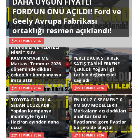
DAHA UYGUN FİYATLI
FORD’UN ÖNÜ AÇILDI! Ford ve
Geely Avrupa Fabrikası
ortaklığı resmen açıklandı!
25 TEMMUZ 2026
İNDİRİMLİ VE HEDİYELİ
HİBRİT SUV
KAMPANYASI! MG
YERLİ DACIA STRIKER
Markası Temmuz 2026
SATIŞ TARİHİ ERKENE
döneminde dikkat
ÇEKİLDİ! Yoğun ilgi
çeken bir kampanyaya
tarihin değişmesini
imza attı!
sağladı!
23 TEMMUZ 2026
22 TEMMUZ 2026
TOYOTA COROLLA
EN UCUZ C SEGMENT 0
SEDAN UCUZLADI!
KM SUV MODELLERİ!
Yapılan kampanya
Markaların açıkladıkları
indirimiyle fiyatı
anahtar teslim
Haziran ayından daha
fiyatlarına göre fiyatlar
ucuz!
bu şekilde oluştu!
21 TEMMUZ 2026
16 TEMMUZ 2026