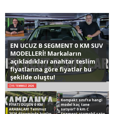
EN UCUZ B SEGMENT 0 KM SUV
MODELLERİ! Markaların
açıkladıkları anahtar teslim
fiyatlarına göre fiyatlar bu
şekilde oluştu!
15 TEMMUZ 2026
Kompakt sınıfta hangi
FİYATI DÜŞEN 0 KM
model kaç tane
ARABALAR! Temmuz
satıyor? 0 km C
2026 döneminde bunlar
Segment otomobil satış