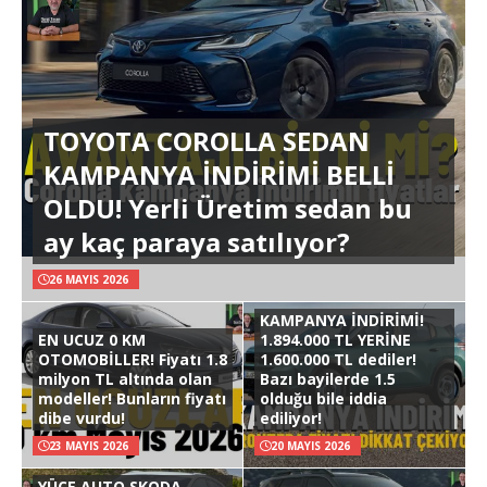
TOYOTA COROLLA SEDAN
KAMPANYA İNDİRİMİ BELLİ
OLDU! Yerli Üretim sedan bu
ay kaç paraya satılıyor?
26 MAYIS 2026
KAMPANYA İNDİRİMİ!
EN UCUZ 0 KM
1.894.000 TL YERİNE
OTOMOBİLLER! Fiyatı 1.8
1.600.000 TL dediler!
milyon TL altında olan
Bazı bayilerde 1.5
modeller! Bunların fiyatı
olduğu bile iddia
dibe vurdu!
ediliyor!
23 MAYIS 2026
20 MAYIS 2026
YÜCE AUTO SKODA