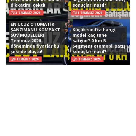
dikkatimi çekti!
sonuçları nasıl?
13 TEMMUZ 2026
11 TEMMUZ 2026
EN UCUZ OTOMATİK
ŞANZIMANLI KOMPAKT
Küçük sınıfta hangi
SUV MODELLERİ!
model kaç tane
Temmuz 2026
satıyor? 0 km B
döneminde fiyatlar bu
Segment otomobil satış
şekilde oluştu!
sonuçları nasıl?
9 TEMMUZ 2026
5 TEMMUZ 2026