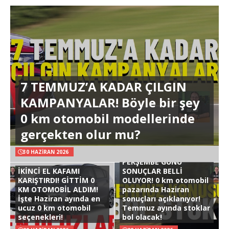
7 TEMMUZ’A KADAR ÇILGIN
KAMPANYALAR! Böyle bir şey
0 km otomobil modellerinde
gerçekten olur mu?
30 HAZIRAN 2026
PERŞEMBE GÜNÜ
İKİNCİ EL KAFAMI
SONUÇLAR BELLİ
KARIŞTIRDI! GİTTİM 0
OLUYOR! 0 km otomobil
KM OTOMOBİL ALDIM!
pazarında Haziran
İşte Haziran ayında en
sonuçları açıklanıyor!
ucuz 0 km otomobil
Temmuz ayında stoklar
seçenekleri!
bol olacak!