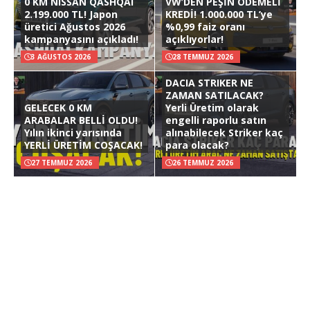
0 KM NISSAN QASHQAI
VW’DEN PEŞİN ÖDEMELİ
2.199.000 TL! Japon
KREDİ! 1.000.000 TL’ye
üretici Ağustos 2026
%0,99 faiz oranı
kampanyasını açıkladı!
açıklıyorlar!
3 AĞUSTOS 2026
28 TEMMUZ 2026
DACIA STRIKER NE
ZAMAN SATILACAK?
GELECEK 0 KM
Yerli Üretim olarak
ARABALAR BELLİ OLDU!
engelli raporlu satın
Yılın ikinci yarısında
alınabilecek Striker kaç
YERLİ ÜRETİM COŞACAK!
para olacak?
27 TEMMUZ 2026
26 TEMMUZ 2026