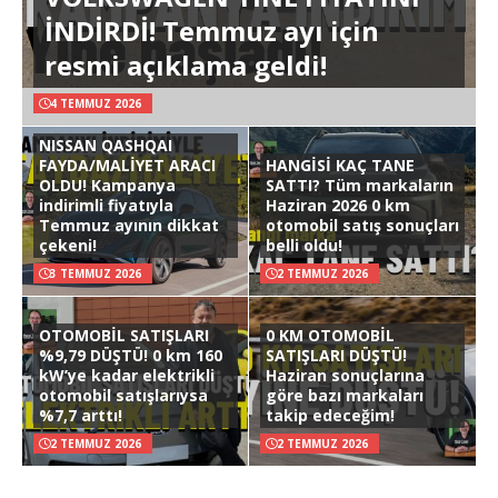
İNDİRDİ! Temmuz ayı için
resmi açıklama geldi!
4 TEMMUZ 2026
NISSAN QASHQAI
FAYDA/MALİYET ARACI
HANGİSİ KAÇ TANE
OLDU! Kampanya
SATTI? Tüm markaların
indirimli fiyatıyla
Haziran 2026 0 km
Temmuz ayının dikkat
otomobil satış sonuçları
çekeni!
belli oldu!
3 TEMMUZ 2026
2 TEMMUZ 2026
OTOMOBİL SATIŞLARI
0 KM OTOMOBİL
%9,79 DÜŞTÜ! 0 km 160
SATIŞLARI DÜŞTÜ!
kW’ye kadar elektrikli
Haziran sonuçlarına
otomobil satışlarıysa
göre bazı markaları
%7,7 arttı!
takip edeceğim!
2 TEMMUZ 2026
2 TEMMUZ 2026