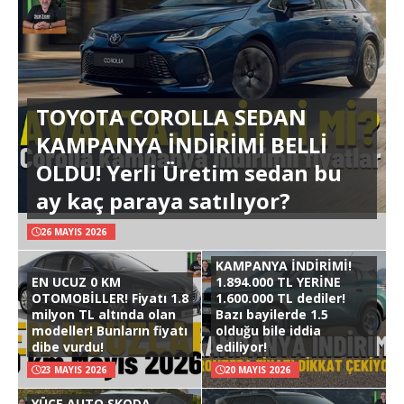
TOYOTA COROLLA SEDAN
KAMPANYA İNDİRİMİ BELLİ
OLDU! Yerli Üretim sedan bu
ay kaç paraya satılıyor?
26 MAYIS 2026
KAMPANYA İNDİRİMİ!
EN UCUZ 0 KM
1.894.000 TL YERİNE
OTOMOBİLLER! Fiyatı 1.8
1.600.000 TL dediler!
milyon TL altında olan
Bazı bayilerde 1.5
modeller! Bunların fiyatı
olduğu bile iddia
dibe vurdu!
ediliyor!
23 MAYIS 2026
20 MAYIS 2026
YÜCE AUTO SKODA