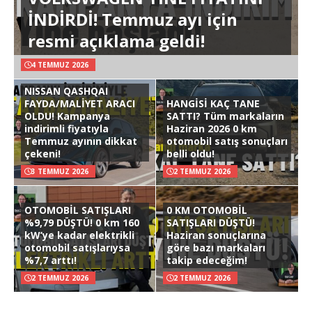
İNDİRDİ! Temmuz ayı için
resmi açıklama geldi!
4 TEMMUZ 2026
NISSAN QASHQAI
FAYDA/MALİYET ARACI
HANGİSİ KAÇ TANE
OLDU! Kampanya
SATTI? Tüm markaların
indirimli fiyatıyla
Haziran 2026 0 km
Temmuz ayının dikkat
otomobil satış sonuçları
çekeni!
belli oldu!
3 TEMMUZ 2026
2 TEMMUZ 2026
OTOMOBİL SATIŞLARI
0 KM OTOMOBİL
%9,79 DÜŞTÜ! 0 km 160
SATIŞLARI DÜŞTÜ!
kW’ye kadar elektrikli
Haziran sonuçlarına
otomobil satışlarıysa
göre bazı markaları
%7,7 arttı!
takip edeceğim!
2 TEMMUZ 2026
2 TEMMUZ 2026