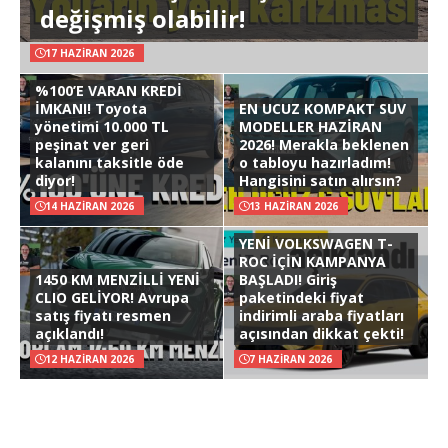
değişmiş olabilir!
17 HAZIRAN 2026
%100’E VARAN KREDİ
İMKANI! Toyota
EN UCUZ KOMPAKT SUV
yönetimi 10.000 TL
MODELLER HAZİRAN
peşinat ver geri
2026! Merakla beklenen
kalanını taksitle öde
o tabloyu hazırladım!
diyor!
Hangisini satın alırsın?
14 HAZIRAN 2026
13 HAZIRAN 2026
YENİ VOLKSWAGEN T-
ROC İÇİN KAMPANYA
1450 KM MENZİLLİ YENİ
BAŞLADI! Giriş
CLIO GELİYOR! Avrupa
paketindeki fiyat
satış fiyatı resmen
indirimli araba fiyatları
açıklandı!
açısından dikkat çekti!
12 HAZIRAN 2026
7 HAZIRAN 2026