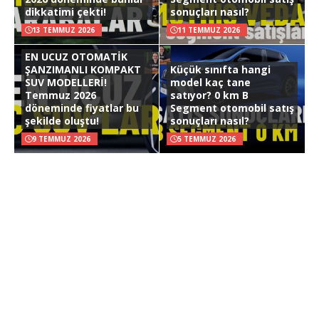
dikkatimi çekti!
sonuçları nasıl?
13 TEMMUZ 2026
11 TEMMUZ 2026
EN UCUZ OTOMATİK
ŞANZIMANLI KOMPAKT
Küçük sınıfta hangi
SUV MODELLERİ!
model kaç tane
Temmuz 2026
satıyor? 0 km B
döneminde fiyatlar bu
Segment otomobil satış
şekilde oluştu!
sonuçları nasıl?
9 TEMMUZ 2026
5 TEMMUZ 2026