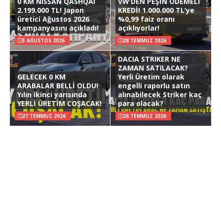
0 KM NISSAN QASHQAI
VW’DEN PEŞİN ÖDEMELİ
2.199.000 TL! Japon
KREDİ! 1.000.000 TL’ye
üretici Ağustos 2026
%0,99 faiz oranı
kampanyasını açıkladı!
açıklıyorlar!
3 AĞUSTOS 2026
28 TEMMUZ 2026
DACIA STRIKER NE
ZAMAN SATILACAK?
GELECEK 0 KM
Yerli Üretim olarak
ARABALAR BELLİ OLDU!
engelli raporlu satın
Yılın ikinci yarısında
alınabilecek Striker kaç
YERLİ ÜRETİM COŞACAK!
para olacak?
27 TEMMUZ 2026
26 TEMMUZ 2026