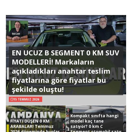
EN UCUZ B SEGMENT 0 KM SUV
MODELLERİ! Markaların
açıkladıkları anahtar teslim
fiyatlarına göre fiyatlar bu
şekilde oluştu!
15 TEMMUZ 2026
Kompakt sınıfta hangi
FİYATI DÜŞEN 0 KM
model kaç tane
ARABALAR! Temmuz
satıyor? 0 km C
2026 döneminde bunlar
Segment otomobil satış