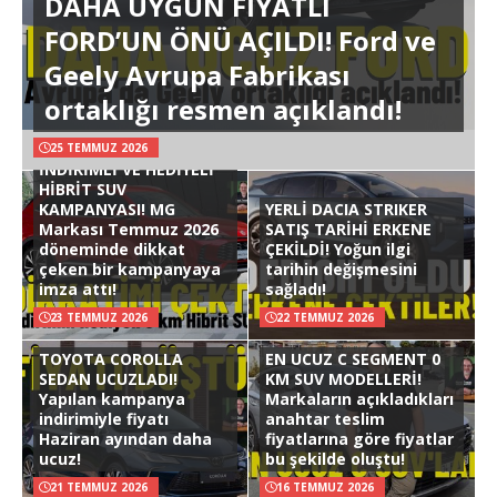
DAHA UYGUN FİYATLI
FORD’UN ÖNÜ AÇILDI! Ford ve
Geely Avrupa Fabrikası
ortaklığı resmen açıklandı!
25 TEMMUZ 2026
İNDİRİMLİ VE HEDİYELİ
HİBRİT SUV
KAMPANYASI! MG
YERLİ DACIA STRIKER
Markası Temmuz 2026
SATIŞ TARİHİ ERKENE
döneminde dikkat
ÇEKİLDİ! Yoğun ilgi
çeken bir kampanyaya
tarihin değişmesini
imza attı!
sağladı!
23 TEMMUZ 2026
22 TEMMUZ 2026
TOYOTA COROLLA
EN UCUZ C SEGMENT 0
SEDAN UCUZLADI!
KM SUV MODELLERİ!
Yapılan kampanya
Markaların açıkladıkları
indirimiyle fiyatı
anahtar teslim
Haziran ayından daha
fiyatlarına göre fiyatlar
ucuz!
bu şekilde oluştu!
21 TEMMUZ 2026
16 TEMMUZ 2026