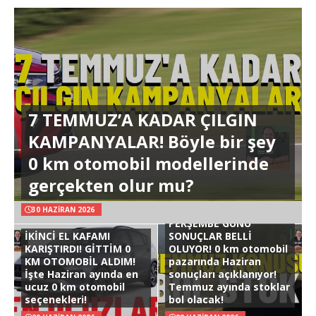
7 TEMMUZ’A KADAR ÇILGIN
KAMPANYALAR! Böyle bir şey
0 km otomobil modellerinde
gerçekten olur mu?
30 HAZIRAN 2026
PERŞEMBE GÜNÜ
İKİNCİ EL KAFAMI
SONUÇLAR BELLİ
KARIŞTIRDI! GİTTİM 0
OLUYOR! 0 km otomobil
KM OTOMOBİL ALDIM!
pazarında Haziran
İşte Haziran ayında en
sonuçları açıklanıyor!
ucuz 0 km otomobil
Temmuz ayında stoklar
seçenekleri!
bol olacak!