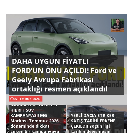
DAHA UYGUN FİYATLI
FORD’UN ÖNÜ AÇILDI! Ford ve
Geely Avrupa Fabrikası
ortaklığı resmen açıklandı!
25 TEMMUZ 2026
İNDİRİMLİ VE HEDİYELİ
HİBRİT SUV
KAMPANYASI! MG
YERLİ DACIA STRIKER
Markası Temmuz 2026
SATIŞ TARİHİ ERKENE
döneminde dikkat
ÇEKİLDİ! Yoğun ilgi
çeken bir kampanyaya
tarihin değişmesini