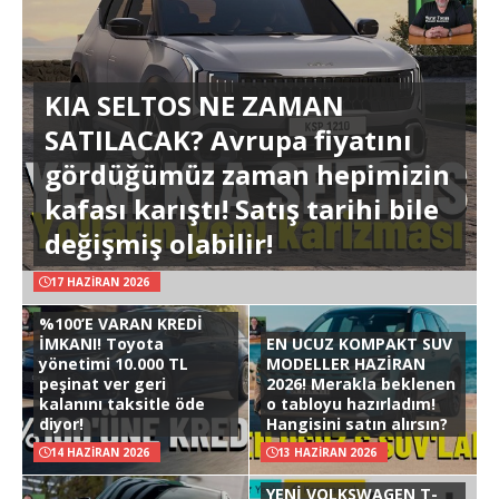
KIA SELTOS NE ZAMAN
SATILACAK? Avrupa fiyatını
gördüğümüz zaman hepimizin
kafası karıştı! Satış tarihi bile
değişmiş olabilir!
17 HAZIRAN 2026
%100’E VARAN KREDİ
İMKANI! Toyota
EN UCUZ KOMPAKT SUV
yönetimi 10.000 TL
MODELLER HAZİRAN
peşinat ver geri
2026! Merakla beklenen
kalanını taksitle öde
o tabloyu hazırladım!
diyor!
Hangisini satın alırsın?
14 HAZIRAN 2026
13 HAZIRAN 2026
YENİ VOLKSWAGEN T-