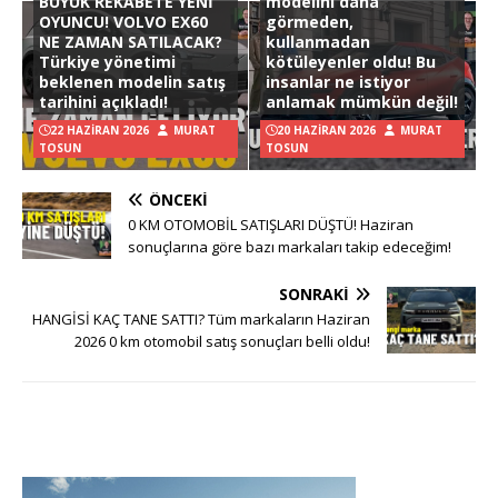
BÜYÜK REKABETE YENİ
modelini daha
OYUNCU! VOLVO EX60
görmeden,
NE ZAMAN SATILACAK?
kullanmadan
Türkiye yönetimi
kötüleyenler oldu! Bu
beklenen modelin satış
insanlar ne istiyor
tarihini açıkladı!
anlamak mümkün değil!
22 HAZIRAN 2026
MURAT
20 HAZIRAN 2026
MURAT
TOSUN
TOSUN
ÖNCEKI
0 KM OTOMOBİL SATIŞLARI DÜŞTÜ! Haziran
sonuçlarına göre bazı markaları takip edeceğim!
SONRAKI
HANGİSİ KAÇ TANE SATTI? Tüm markaların Haziran
2026 0 km otomobil satış sonuçları belli oldu!