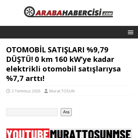
OTOMOBİL SATIŞLARI %9,79
DÜŞTÜ! 0 km 160 kW’ye kadar
elektrikli otomobil satışlarıysa
%7,7 arttı!
2 Temmuz 2026
Murat TOSUN
Ara