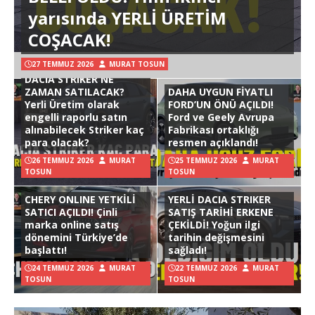
yarısında YERLİ ÜRETİM
COŞACAK!
27 TEMMUZ 2026
MURAT TOSUN
DACIA STRIKER NE
ZAMAN SATILACAK?
DAHA UYGUN FİYATLI
Yerli Üretim olarak
FORD’UN ÖNÜ AÇILDI!
engelli raporlu satın
Ford ve Geely Avrupa
alınabilecek Striker kaç
Fabrikası ortaklığı
para olacak?
resmen açıklandı!
26 TEMMUZ 2026
MURAT
25 TEMMUZ 2026
MURAT
TOSUN
TOSUN
CHERY ONLINE YETKİLİ
YERLİ DACIA STRIKER
SATICI AÇILDI! Çinli
SATIŞ TARİHİ ERKENE
marka online satış
ÇEKİLDİ! Yoğun ilgi
dönemini Türkiye’de
tarihin değişmesini
başlattı!
sağladı!
24 TEMMUZ 2026
MURAT
22 TEMMUZ 2026
MURAT
TOSUN
TOSUN