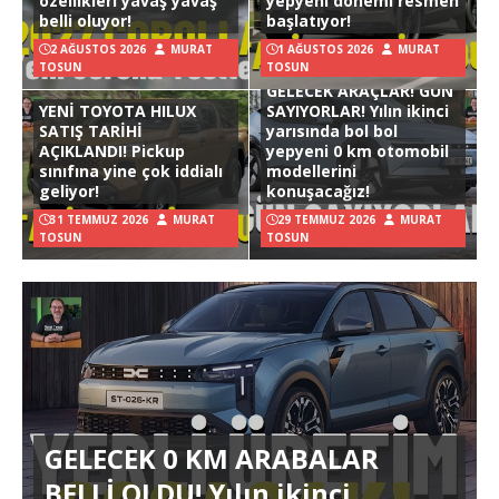
özellikleri yavaş yavaş
yepyeni dönemi resmen
belli oluyor!
başlatıyor!
2 AĞUSTOS 2026
MURAT
1 AĞUSTOS 2026
MURAT
TOSUN
TOSUN
GELECEK ARAÇLAR! GÜN
YENİ TOYOTA HILUX
SAYIYORLAR! Yılın ikinci
SATIŞ TARİHİ
yarısında bol bol
AÇIKLANDI! Pickup
yepyeni 0 km otomobil
sınıfına yine çok iddialı
modellerini
geliyor!
konuşacağız!
31 TEMMUZ 2026
MURAT
29 TEMMUZ 2026
MURAT
TOSUN
TOSUN
GELECEK 0 KM ARABALAR
BELLİ OLDU! Yılın ikinci