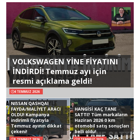
VOLKSWAGEN YİNE FİYATINI
İNDİRDİ! Temmuz ayı için
resmi açıklama geldi!
4 TEMMUZ 2026
NISSAN QASHQAI
FAYDA/MALİYET ARACI
HANGİSİ KAÇ TANE
OLDU! Kampanya
SATTI? Tüm markaların
indirimli fiyatıyla
Haziran 2026 0 km
Temmuz ayının dikkat
otomobil satış sonuçları
çekeni!
belli oldu!
3 TEMMUZ 2026
2 TEMMUZ 2026