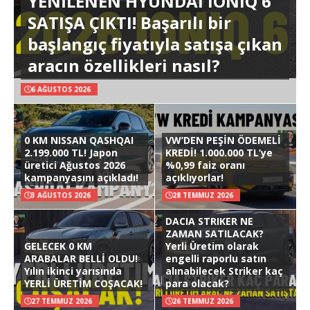
YENİLENEN HYUNDAI IONIQ 6
SATIŞA ÇIKTI! Başarılı bir
başlangıç fiyatıyla satışa çıkan
aracın özellikleri nasıl?
6 AĞUSTOS 2026
0 KM NISSAN QASHQAI
VW’DEN PEŞİN ÖDEMELİ
2.199.000 TL! Japon
KREDİ! 1.000.000 TL’ye
üretici Ağustos 2026
%0,99 faiz oranı
kampanyasını açıkladı!
açıklıyorlar!
3 AĞUSTOS 2026
28 TEMMUZ 2026
DACIA STRIKER NE
ZAMAN SATILACAK?
GELECEK 0 KM
Yerli Üretim olarak
ARABALAR BELLİ OLDU!
engelli raporlu satın
Yılın ikinci yarısında
alınabilecek Striker kaç
YERLİ ÜRETİM COŞACAK!
para olacak?
27 TEMMUZ 2026
26 TEMMUZ 2026