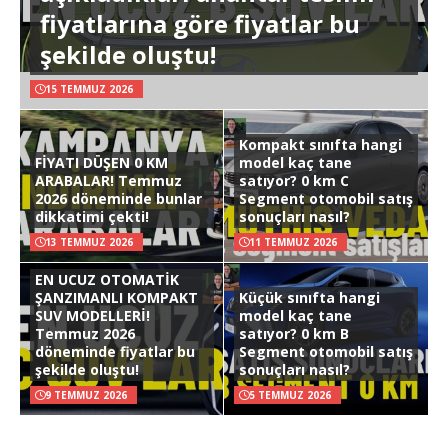
fiyatlarına göre fiyatlar bu
şekilde oluştu!
15 TEMMUZ 2026
Kompakt sınıfta hangi
FİYATI DÜŞEN 0 KM
model kaç tane
ARABALAR! Temmuz
satıyor? 0 km C
2026 döneminde bunlar
Segment otomobil satış
dikkatimi çekti!
sonuçları nasıl?
13 TEMMUZ 2026
11 TEMMUZ 2026
EN UCUZ OTOMATİK
ŞANZIMANLI KOMPAKT
Küçük sınıfta hangi
SUV MODELLERİ!
model kaç tane
Temmuz 2026
satıyor? 0 km B
döneminde fiyatlar bu
Segment otomobil satış
şekilde oluştu!
sonuçları nasıl?
9 TEMMUZ 2026
5 TEMMUZ 2026