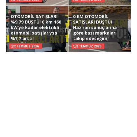
OTOMOBİL SATIŞLARI
0 KM OTOMOBİL
%9,79 DÜŞTÜ! 0 km 160
SATIŞLARI DÜŞTÜ!
kW’ye kadar elektrikli
Haziran sonuçlarına
otomobil satışlarıysa
göre bazı markaları
%7,7 arttı!
takip edeceğim!
2 TEMMUZ 2026
2 TEMMUZ 2026