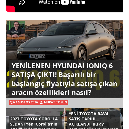
YENİLENEN HYUNDAI IONIQ 6
SATIŞA ÇIKTI! Başarılı bir
başlangıç fiyatıyla satışa çıkan
aracın özellikleri nasıl?
6 AĞUSTOS 2026
MURAT TOSUN
YENİ TOYOTA RAV4
2027 TOYOTA COROLLA
SATIŞ TARİHİ
SEDAN! Yeni Corolla’nın
AÇIKLANDI! Bu ay