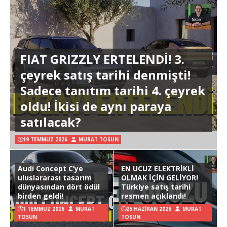
FIAT GRIZZLY ERTELENDİ! 3.
çeyrek satış tarihi denmişti!
Sadece tanıtım tarihi 4. çeyrek
oldu! İkisi de aynı paraya
satılacak?
19 TEMMUZ 2026
MURAT TOSUN
Audi Concept C’ye
EN UCUZ ELEKTRİKLİ
uluslararası tasarım
OLMAK İÇİN GELİYOR!
dünyasından dört ödül
Türkiye satış tarihi
birden geldi!
resmen açıklandı!
1 TEMMUZ 2026
MURAT
25 HAZIRAN 2026
MURAT
TOSUN
TOSUN
Hyundai Ioniq 3