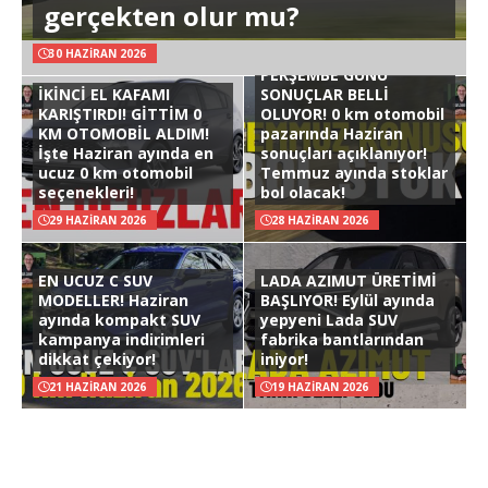
gerçekten olur mu?
30 HAZIRAN 2026
PERŞEMBE GÜNÜ
İKİNCİ EL KAFAMI
SONUÇLAR BELLİ
KARIŞTIRDI! GİTTİM 0
OLUYOR! 0 km otomobil
KM OTOMOBİL ALDIM!
pazarında Haziran
İşte Haziran ayında en
sonuçları açıklanıyor!
ucuz 0 km otomobil
Temmuz ayında stoklar
seçenekleri!
bol olacak!
29 HAZIRAN 2026
28 HAZIRAN 2026
EN UCUZ C SUV
LADA AZIMUT ÜRETİMİ
MODELLER! Haziran
BAŞLIYOR! Eylül ayında
ayında kompakt SUV
yepyeni Lada SUV
kampanya indirimleri
fabrika bantlarından
dikkat çekiyor!
iniyor!
21 HAZIRAN 2026
19 HAZIRAN 2026