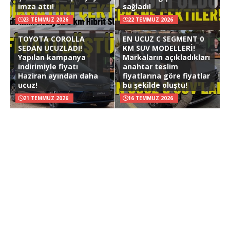
imza attı!
sağladı!
23 TEMMUZ 2026
22 TEMMUZ 2026
TOYOTA COROLLA
EN UCUZ C SEGMENT 0
SEDAN UCUZLADI!
KM SUV MODELLERİ!
Yapılan kampanya
Markaların açıkladıkları
indirimiyle fiyatı
anahtar teslim
Haziran ayından daha
fiyatlarına göre fiyatlar
ucuz!
bu şekilde oluştu!
21 TEMMUZ 2026
16 TEMMUZ 2026