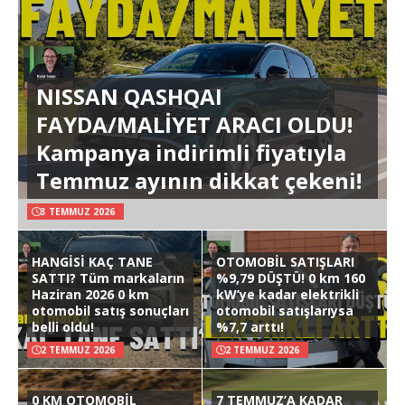
NISSAN QASHQAI
FAYDA/MALİYET ARACI OLDU!
Kampanya indirimli fiyatıyla
Temmuz ayının dikkat çekeni!
3 TEMMUZ 2026
HANGİSİ KAÇ TANE
OTOMOBİL SATIŞLARI
SATTI? Tüm markaların
%9,79 DÜŞTÜ! 0 km 160
Haziran 2026 0 km
kW’ye kadar elektrikli
otomobil satış sonuçları
otomobil satışlarıysa
belli oldu!
%7,7 arttı!
2 TEMMUZ 2026
2 TEMMUZ 2026
0 KM OTOMOBİL
7 TEMMUZ’A KADAR