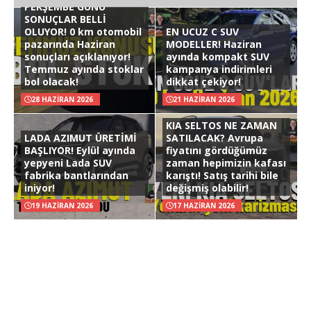
PERŞEMBE GÜNÜ
SONUÇLAR BELLİ
OLUYOR! 0 km otomobil
EN UCUZ C SUV
pazarında Haziran
MODELLER! Haziran
sonuçları açıklanıyor!
ayında kompakt SUV
Temmuz ayında stoklar
kampanya indirimleri
bol olacak!
dikkat çekiyor!
28 HAZIRAN 2026
21 HAZIRAN 2026
KIA SELTOS NE ZAMAN
LADA AZIMUT ÜRETİMİ
SATILACAK? Avrupa
BAŞLIYOR! Eylül ayında
fiyatını gördüğümüz
yepyeni Lada SUV
zaman hepimizin kafası
fabrika bantlarından
karıştı! Satış tarihi bile
iniyor!
değişmiş olabilir!
19 HAZIRAN 2026
17 HAZIRAN 2026