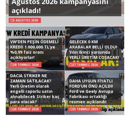
Ağustos 2026 kampanyasını
açıkladı!
3 AĞUSTOS 2026
VW’DEN PEŞİN ÖDEMELİ
GELECEK 0 KM
KREDİ! 1.000.000 TL’ye
ARABALAR BELLİ OLDU!
%0,99 faiz oranı
Yılın ikinci yarısında
açıklıyorlar!
YERLİ ÜRETİM COŞACAK!
28 TEMMUZ 2026
27 TEMMUZ 2026
DACIA STRIKER NE
ZAMAN SATILACAK?
DAHA UYGUN FİYATLI
Yerli Üretim olarak
FORD’UN ÖNÜ AÇILDI!
engelli raporlu satın
Ford ve Geely Avrupa
alınabilecek Striker kaç
Fabrikası ortaklığı
para olacak?
resmen açıklandı!
26 TEMMUZ 2026
25 TEMMUZ 2026