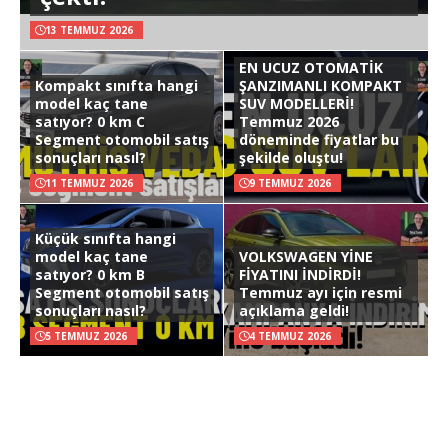
13 TEMMUZ 2026
EN UCUZ OTOMATİK
Kompakt sınıfta hangi
ŞANZIMANLI KOMPAKT
model kaç tane
SUV MODELLERİ!
satıyor? 0 km C
Temmuz 2026
Segment otomobil satış
döneminde fiyatlar bu
sonuçları nasıl?
şekilde oluştu!
11 TEMMUZ 2026
9 TEMMUZ 2026
Küçük sınıfta hangi
model kaç tane
VOLKSWAGEN YİNE
satıyor? 0 km B
FİYATINI İNDİRDİ!
Segment otomobil satış
Temmuz ayı için resmi
sonuçları nasıl?
açıklama geldi!
5 TEMMUZ 2026
4 TEMMUZ 2026