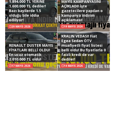
1.894.000 TL YERİNE
MAYIS KAMPANYASINI
1.600.000 TL dediler!
AÇIKLADI! İşte
Bazı bayilerde 1.5
gazetecilere yapılan o
olduğu bile iddia
kampanya indirim
ediliyor!
açıklaması!
20 MAYIS 2026
19 MAYIS 2026
KRALIN VEDASI! Fiat
Egea Sedan ÖTV
RENAULT DUSTER MAYIS
muafiyetli fiyat listesi
FİYATLARI BELLİ OLDU!
belli oldu! Bu fiyatlarla 0
En ucuz otomatik
faizli kredi de var
2.010.000 TL oldu!
dediler!
17 MAYIS 2026
14 MAYIS 2026