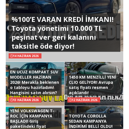
%100’E VARAN KREDİ İMKANI!
Toyota yönetimi 10.000 TL
peşinat ver geri kalanını
taksitle öde diyor!
14 HAZIRAN 2026
EN UCUZ KOMPAKT SUV
MODELLER HAZİRAN
1450 KM MENZİLLİ YENİ
2026! Merakla beklenen
CLIO GELİYOR! Avrupa
o tabloyu hazırladım!
satış fiyatı resmen
Hangisini satın alırsın?
açıklandı!
13 HAZIRAN 2026
12 HAZIRAN 2026
YENİ VOLKSWAGEN T-
ROC İÇİN KAMPANYA
TOYOTA COROLLA
BAŞLADI! Giriş
SEDAN KAMPANYA
paketindeki fiyat
İNDİRİMİ BELLİ OLDU!