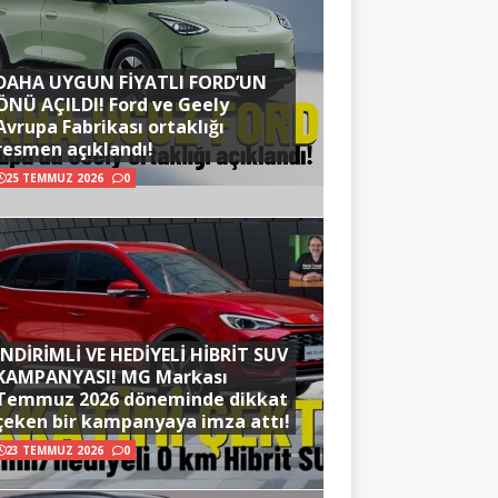
DAHA UYGUN FİYATLI FORD’UN
ÖNÜ AÇILDI! Ford ve Geely
Avrupa Fabrikası ortaklığı
resmen açıklandı!
25 TEMMUZ 2026
0
İNDİRİMLİ VE HEDİYELİ HİBRİT SUV
KAMPANYASI! MG Markası
Temmuz 2026 döneminde dikkat
çeken bir kampanyaya imza attı!
23 TEMMUZ 2026
0