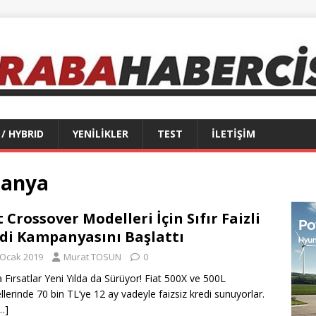
 / HYBRID
YENİLİKLER
TEST
İLETİŞİM
panya
t Crossover Modelleri İçin Sıfır Faizli
di Kampanyasını Başlattı
 Ocak 2019
Murat TOSUN
0
ta Fırsatlar Yeni Yılda da Sürüyor! Fiat 500X ve 500L
lerinde 70 bin TL’ye 12 ay vadeyle faizsiz kredi sunuyorlar.
…]