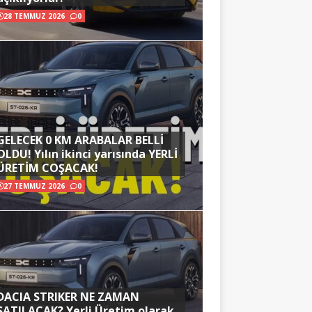
28 TEMMUZ 2026
0
GELECEK 0 KM ARABALAR BELLİ
OLDU! Yılın ikinci yarısında YERLİ
ÜRETİM COŞACAK!
27 TEMMUZ 2026
0
DACIA STRIKER NE ZAMAN
SATILACAK? Yerli Üretim olarak