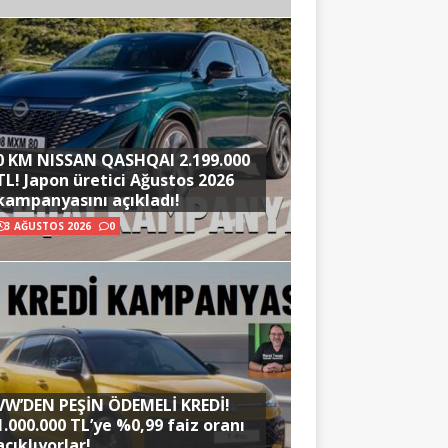
0 KM NISSAN QASHQAI 2.199.000
TL! Japon üretici Ağustos 2026
kampanyasını açıkladı!
3 AĞUSTOS 2026
0
VW’DEN PEŞİN ÖDEMELİ KREDİ!
1.000.000 TL’ye %0,99 faiz oranı
açıklıyorlar!