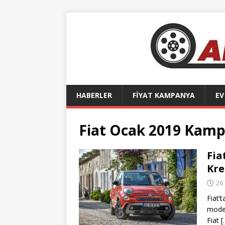
HABERLER
FİYAT KAMPANYA
EV
Fiat Ocak 2019 Kam
Fia
Kre
26
Fiat’
model
Fiat
[