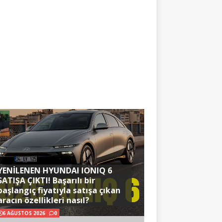
YENİLENEN HYUNDAI IONIQ 6
SATIŞA ÇIKTI! Başarılı bir
başlangıç fiyatıyla satışa çıkan
aracın özellikleri nasıl?
6 AĞUSTOS 2026
0