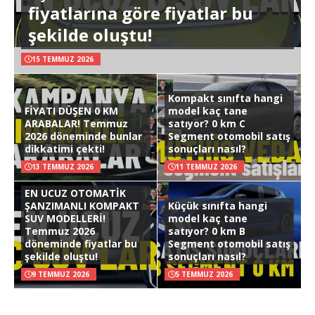
fiyatlarına göre fiyatlar bu
şekilde oluştu!
15 TEMMUZ 2026
Kompakt sınıfta hangi
FİYATI DÜŞEN 0 KM
model kaç tane
ARABALAR! Temmuz
satıyor? 0 km C
2026 döneminde bunlar
Segment otomobil satış
dikkatimi çekti!
sonuçları nasıl?
13 TEMMUZ 2026
11 TEMMUZ 2026
EN UCUZ OTOMATİK
ŞANZIMANLI KOMPAKT
Küçük sınıfta hangi
SUV MODELLERİ!
model kaç tane
Temmuz 2026
satıyor? 0 km B
döneminde fiyatlar bu
Segment otomobil satış
şekilde oluştu!
sonuçları nasıl?
9 TEMMUZ 2026
5 TEMMUZ 2026