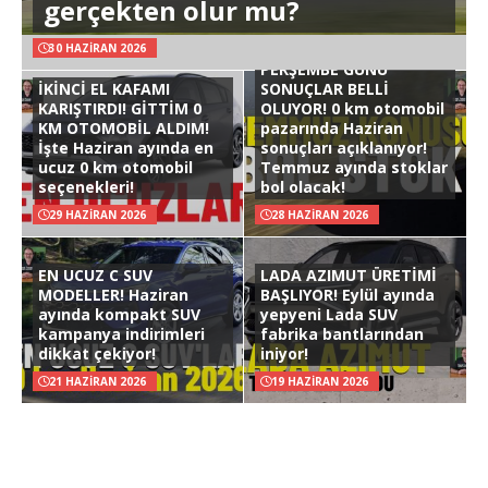
gerçekten olur mu?
30 HAZIRAN 2026
PERŞEMBE GÜNÜ
İKİNCİ EL KAFAMI
SONUÇLAR BELLİ
KARIŞTIRDI! GİTTİM 0
OLUYOR! 0 km otomobil
KM OTOMOBİL ALDIM!
pazarında Haziran
İşte Haziran ayında en
sonuçları açıklanıyor!
ucuz 0 km otomobil
Temmuz ayında stoklar
seçenekleri!
bol olacak!
29 HAZIRAN 2026
28 HAZIRAN 2026
EN UCUZ C SUV
LADA AZIMUT ÜRETİMİ
MODELLER! Haziran
BAŞLIYOR! Eylül ayında
ayında kompakt SUV
yepyeni Lada SUV
kampanya indirimleri
fabrika bantlarından
dikkat çekiyor!
iniyor!
21 HAZIRAN 2026
19 HAZIRAN 2026