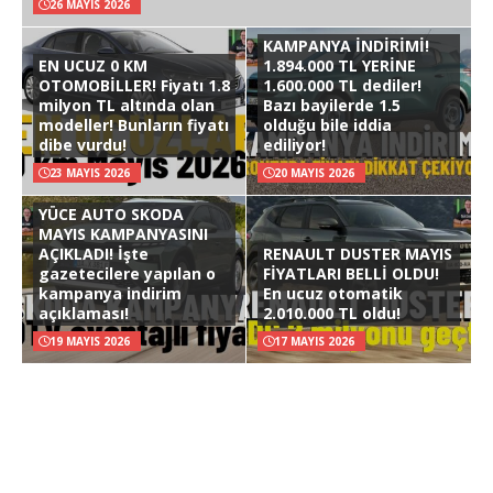
26 MAYIS 2026
KAMPANYA İNDİRİMİ!
EN UCUZ 0 KM
1.894.000 TL YERİNE
OTOMOBİLLER! Fiyatı 1.8
1.600.000 TL dediler!
milyon TL altında olan
Bazı bayilerde 1.5
modeller! Bunların fiyatı
olduğu bile iddia
dibe vurdu!
ediliyor!
23 MAYIS 2026
20 MAYIS 2026
YÜCE AUTO SKODA
MAYIS KAMPANYASINI
AÇIKLADI! İşte
RENAULT DUSTER MAYIS
gazetecilere yapılan o
FİYATLARI BELLİ OLDU!
kampanya indirim
En ucuz otomatik
açıklaması!
2.010.000 TL oldu!
19 MAYIS 2026
17 MAYIS 2026