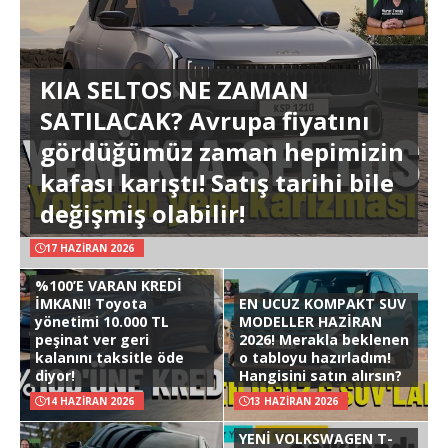
KIA SELTOS NE ZAMAN
SATILACAK? Avrupa fiyatını
gördüğümüz zaman hepimizin
kafası karıştı! Satış tarihi bile
değişmiş olabilir!
17 HAZIRAN 2026
%100’E VARAN KREDİ
İMKANI! Toyota
EN UCUZ KOMPAKT SUV
yönetimi 10.000 TL
MODELLER HAZİRAN
peşinat ver geri
2026! Merakla beklenen
kalanını taksitle öde
o tabloyu hazırladım!
diyor!
Hangisini satın alırsın?
14 HAZIRAN 2026
13 HAZIRAN 2026
YENİ VOLKSWAGEN T-