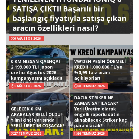
SATIŞA ÇIKTI! Başarılı bir
başlangıç fiyatıyla satışa çıkan
aracın özellikleri nasıl?
6 AĞUSTOS 2026
0 KM NISSAN QASHQAI
VW’DEN PEŞİN ÖDEMELİ
2.199.000 TL! Japon
KREDİ! 1.000.000 TL’ye
üretici Ağustos 2026
%0,99 faiz oranı
kampanyasını açıkladı!
açıklıyorlar!
3 AĞUSTOS 2026
28 TEMMUZ 2026
DACIA STRIKER NE
ZAMAN SATILACAK?
GELECEK 0 KM
Yerli Üretim olarak
ARABALAR BELLİ OLDU!
engelli raporlu satın
Yılın ikinci yarısında
alınabilecek Striker kaç
YERLİ ÜRETİM COŞACAK!
para olacak?
27 TEMMUZ 2026
26 TEMMUZ 2026