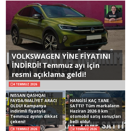
VOLKSWAGEN YİNE FİYATINI
İNDİRDİ! Temmuz ayı için
resmi açıklama geldi!
4 TEMMUZ 2026
NISSAN QASHQAI
FAYDA/MALİYET ARACI
HANGİSİ KAÇ TANE
OLDU! Kampanya
SATTI? Tüm markaların
indirimli fiyatıyla
Haziran 2026 0 km
Temmuz ayının dikkat
otomobil satış sonuçları
çekeni!
belli oldu!
3 TEMMUZ 2026
2 TEMMUZ 2026