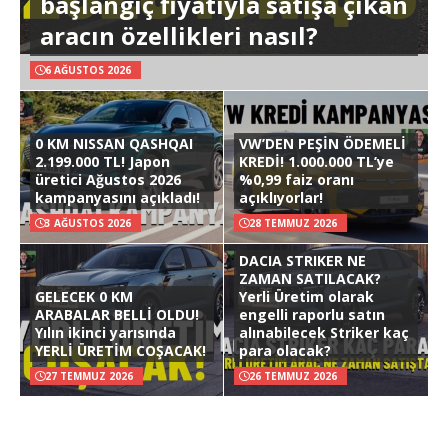
başlangıç fiyatıyla satışa çıkan
aracın özellikleri nasıl?
6 AĞUSTOS 2026
0 KM NISSAN QASHQAI
VW’DEN PEŞİN ÖDEMELİ
2.199.000 TL! Japon
KREDİ! 1.000.000 TL’ye
üretici Ağustos 2026
%0,99 faiz oranı
kampanyasını açıkladı!
açıklıyorlar!
3 AĞUSTOS 2026
28 TEMMUZ 2026
DACIA STRIKER NE
ZAMAN SATILACAK?
GELECEK 0 KM
Yerli Üretim olarak
ARABALAR BELLİ OLDU!
engelli raporlu satın
Yılın ikinci yarısında
alınabilecek Striker kaç
YERLİ ÜRETİM COŞACAK!
para olacak?
27 TEMMUZ 2026
26 TEMMUZ 2026