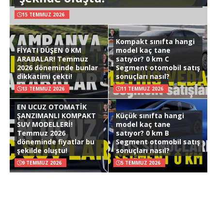
15 TEMMUZ 2026
Kompakt sınıfta hangi
FİYATI DÜŞEN 0 KM
model kaç tane
ARABALAR! Temmuz
satıyor? 0 km C
2026 döneminde bunlar
Segment otomobil satış
dikkatimi çekti!
sonuçları nasıl?
13 TEMMUZ 2026
11 TEMMUZ 2026
EN UCUZ OTOMATİK
ŞANZIMANLI KOMPAKT
Küçük sınıfta hangi
SUV MODELLERİ!
model kaç tane
Temmuz 2026
satıyor? 0 km B
döneminde fiyatlar bu
Segment otomobil satış
şekilde oluştu!
sonuçları nasıl?
9 TEMMUZ 2026
5 TEMMUZ 2026