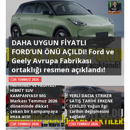
DAHA UYGUN FİYATLI
FORD’UN ÖNÜ AÇILDI! Ford ve
Geely Avrupa Fabrikası
ortaklığı resmen açıklandı!
25 TEMMUZ 2026
İNDİRİMLİ VE HEDİYELİ
HİBRİT SUV
KAMPANYASI! MG
YERLİ DACIA STRIKER
Markası Temmuz 2026
SATIŞ TARİHİ ERKENE
döneminde dikkat
ÇEKİLDİ! Yoğun ilgi
çeken bir kampanyaya
tarihin değişmesini
imza attı!
sağladı!
23 TEMMUZ 2026
22 TEMMUZ 2026