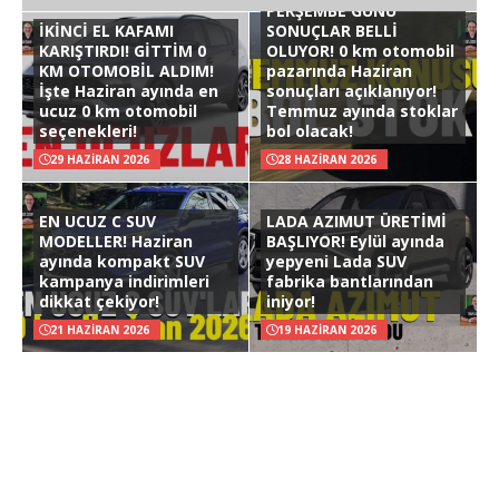
PERŞEMBE GÜNÜ
İKİNCİ EL KAFAMI
SONUÇLAR BELLİ
KARIŞTIRDI! GİTTİM 0
OLUYOR! 0 km otomobil
KM OTOMOBİL ALDIM!
pazarında Haziran
İşte Haziran ayında en
sonuçları açıklanıyor!
ucuz 0 km otomobil
Temmuz ayında stoklar
seçenekleri!
bol olacak!
29 HAZIRAN 2026
28 HAZIRAN 2026
EN UCUZ C SUV
LADA AZIMUT ÜRETİMİ
MODELLER! Haziran
BAŞLIYOR! Eylül ayında
ayında kompakt SUV
yepyeni Lada SUV
kampanya indirimleri
fabrika bantlarından
dikkat çekiyor!
iniyor!
21 HAZIRAN 2026
19 HAZIRAN 2026