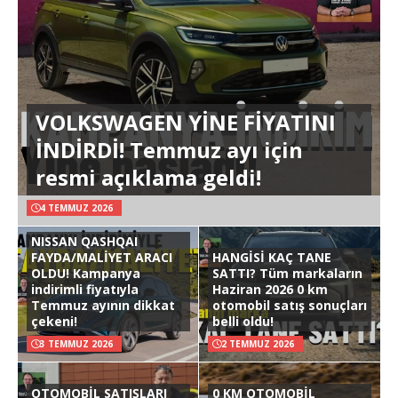
VOLKSWAGEN YİNE FİYATINI
İNDİRDİ! Temmuz ayı için
resmi açıklama geldi!
4 TEMMUZ 2026
NISSAN QASHQAI
FAYDA/MALİYET ARACI
HANGİSİ KAÇ TANE
OLDU! Kampanya
SATTI? Tüm markaların
indirimli fiyatıyla
Haziran 2026 0 km
Temmuz ayının dikkat
otomobil satış sonuçları
çekeni!
belli oldu!
3 TEMMUZ 2026
2 TEMMUZ 2026
OTOMOBİL SATIŞLARI
0 KM OTOMOBİL