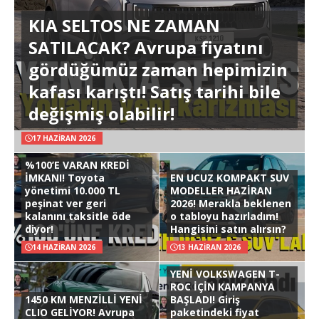
KIA SELTOS NE ZAMAN
SATILACAK? Avrupa fiyatını
gördüğümüz zaman hepimizin
kafası karıştı! Satış tarihi bile
değişmiş olabilir!
17 HAZIRAN 2026
%100’E VARAN KREDİ
İMKANI! Toyota
EN UCUZ KOMPAKT SUV
yönetimi 10.000 TL
MODELLER HAZİRAN
peşinat ver geri
2026! Merakla beklenen
kalanını taksitle öde
o tabloyu hazırladım!
diyor!
Hangisini satın alırsın?
14 HAZIRAN 2026
13 HAZIRAN 2026
YENİ VOLKSWAGEN T-
ROC İÇİN KAMPANYA
1450 KM MENZİLLİ YENİ
BAŞLADI! Giriş
CLIO GELİYOR! Avrupa
paketindeki fiyat