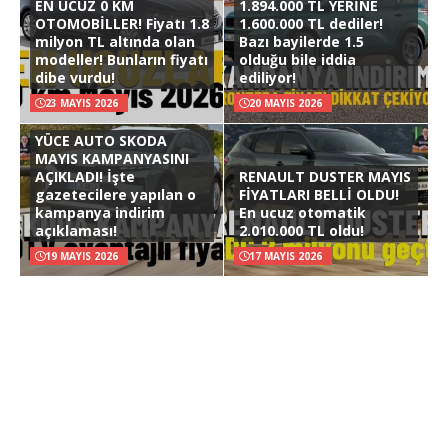
EN UCUZ 0 KM
1.894.000 TL YERİNE
OTOMOBİLLER! Fiyatı 1.8
1.600.000 TL dediler!
milyon TL altında olan
Bazı bayilerde 1.5
modeller! Bunların fiyatı
olduğu bile iddia
dibe vurdu!
ediliyor!
23 MAYIS 2026
20 MAYIS 2026
YÜCE AUTO SKODA
MAYIS KAMPANYASINI
AÇIKLADI! İşte
RENAULT DUSTER MAYIS
gazetecilere yapılan o
FİYATLARI BELLİ OLDU!
kampanya indirim
En ucuz otomatik
açıklaması!
2.010.000 TL oldu!
19 MAYIS 2026
17 MAYIS 2026