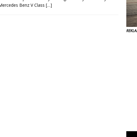
Mercedes Benz V Class
[…]
REKL