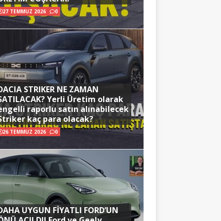
27 TEMMUZ 2026
0
DACIA STRIKER NE ZAMAN
SATILACAK? Yerli Üretim olarak
engelli raporlu satın alınabilecek
Striker kaç para olacak?
26 TEMMUZ 2026
0
DAHA UYGUN FİYATLI FORD’UN
ÖNÜ AÇILDI! Ford ve Geely