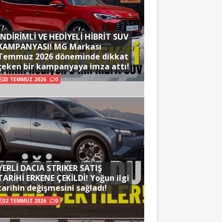
İNDİRİMLİ VE HEDİYELİ HİBRİT SUV
KAMPANYASI! MG Markası
Temmuz 2026 döneminde dikkat
çeken bir kampanyaya imza attı!
23 TEMMUZ 2026
0
YERLİ DACIA STRIKER SATIŞ
TARİHİ ERKENE ÇEKİLDİ! Yoğun ilgi
tarihin değişmesini sağladı!
22 TEMMUZ 2026
0