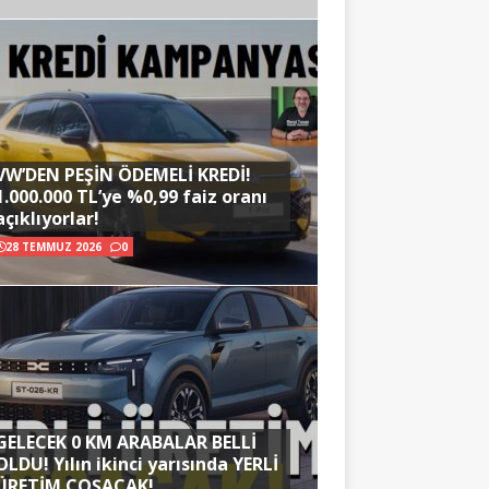
VW’DEN PEŞİN ÖDEMELİ KREDİ!
1.000.000 TL’ye %0,99 faiz oranı
açıklıyorlar!
28 TEMMUZ 2026
0
GELECEK 0 KM ARABALAR BELLİ
OLDU! Yılın ikinci yarısında YERLİ
ÜRETİM COŞACAK!