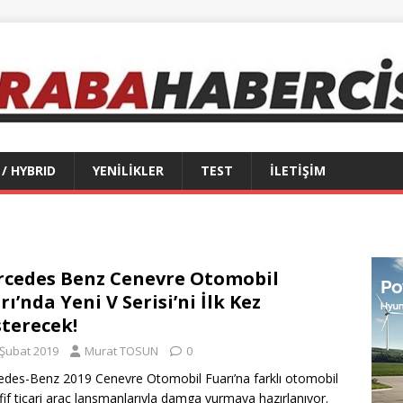
 / HYBRID
YENİLİKLER
TEST
İLETİŞİM
cedes Benz Cenevre Otomobil
rı’nda Yeni V Serisi’ni İlk Kez
terecek!
 Şubat 2019
Murat TOSUN
0
des-Benz 2019 Cenevre Otomobil Fuarı’na farklı otomobil
fif ticari araç lansmanlarıyla damga vurmaya hazırlanıyor.