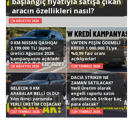
başlangıç fiyatıyla satışa çıkan
aracın özellikleri nasıl?
6 AĞUSTOS 2026
0 KM NISSAN QASHQAI
VW’DEN PEŞİN ÖDEMELİ
2.199.000 TL! Japon
KREDİ! 1.000.000 TL’ye
üretici Ağustos 2026
%0,99 faiz oranı
kampanyasını açıkladı!
açıklıyorlar!
3 AĞUSTOS 2026
28 TEMMUZ 2026
DACIA STRIKER NE
ZAMAN SATILACAK?
GELECEK 0 KM
Yerli Üretim olarak
ARABALAR BELLİ OLDU!
engelli raporlu satın
Yılın ikinci yarısında
alınabilecek Striker kaç
YERLİ ÜRETİM COŞACAK!
para olacak?
27 TEMMUZ 2026
26 TEMMUZ 2026