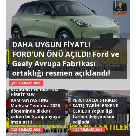
DAHA UYGUN FİYATLI
FORD’UN ÖNÜ AÇILDI! Ford ve
Geely Avrupa Fabrikası
ortaklığı resmen açıklandı!
25 TEMMUZ 2026
İNDİRİMLİ VE HEDİYELİ
HİBRİT SUV
KAMPANYASI! MG
YERLİ DACIA STRIKER
Markası Temmuz 2026
SATIŞ TARİHİ ERKENE
döneminde dikkat
ÇEKİLDİ! Yoğun ilgi
çeken bir kampanyaya
tarihin değişmesini
imza attı!
sağladı!
23 TEMMUZ 2026
22 TEMMUZ 2026