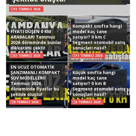
15 TEMMUZ 2026
Kompakt sınıfta hangi
FİYATI DÜŞEN 0 KM
model kaç tane
ARABALAR! Temmuz
satıyor? 0 km C
2026 döneminde bunlar
Segment otomobil satış
dikkatimi çekti!
sonuçları nasıl?
13 TEMMUZ 2026
11 TEMMUZ 2026
EN UCUZ OTOMATİK
ŞANZIMANLI KOMPAKT
Küçük sınıfta hangi
SUV MODELLERİ!
model kaç tane
Temmuz 2026
satıyor? 0 km B
döneminde fiyatlar bu
Segment otomobil satış
şekilde oluştu!
sonuçları nasıl?
9 TEMMUZ 2026
5 TEMMUZ 2026