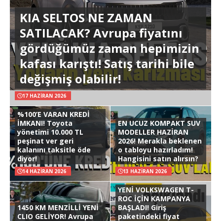
KIA SELTOS NE ZAMAN
SATILACAK? Avrupa fiyatını
gördüğümüz zaman hepimizin
kafası karıştı! Satış tarihi bile
değişmiş olabilir!
17 HAZIRAN 2026
%100’E VARAN KREDİ
İMKANI! Toyota
EN UCUZ KOMPAKT SUV
yönetimi 10.000 TL
MODELLER HAZİRAN
peşinat ver geri
2026! Merakla beklenen
kalanını taksitle öde
o tabloyu hazırladım!
diyor!
Hangisini satın alırsın?
14 HAZIRAN 2026
13 HAZIRAN 2026
YENİ VOLKSWAGEN T-
ROC İÇİN KAMPANYA
1450 KM MENZİLLİ YENİ
BAŞLADI! Giriş
CLIO GELİYOR! Avrupa
paketindeki fiyat