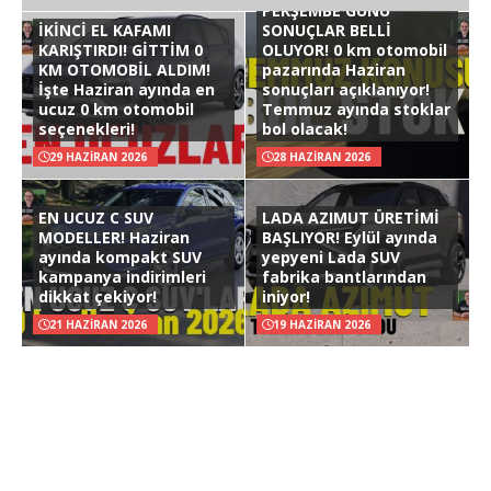
PERŞEMBE GÜNÜ
İKİNCİ EL KAFAMI
SONUÇLAR BELLİ
KARIŞTIRDI! GİTTİM 0
OLUYOR! 0 km otomobil
KM OTOMOBİL ALDIM!
pazarında Haziran
İşte Haziran ayında en
sonuçları açıklanıyor!
ucuz 0 km otomobil
Temmuz ayında stoklar
seçenekleri!
bol olacak!
29 HAZIRAN 2026
28 HAZIRAN 2026
EN UCUZ C SUV
LADA AZIMUT ÜRETİMİ
MODELLER! Haziran
BAŞLIYOR! Eylül ayında
ayında kompakt SUV
yepyeni Lada SUV
kampanya indirimleri
fabrika bantlarından
dikkat çekiyor!
iniyor!
21 HAZIRAN 2026
19 HAZIRAN 2026