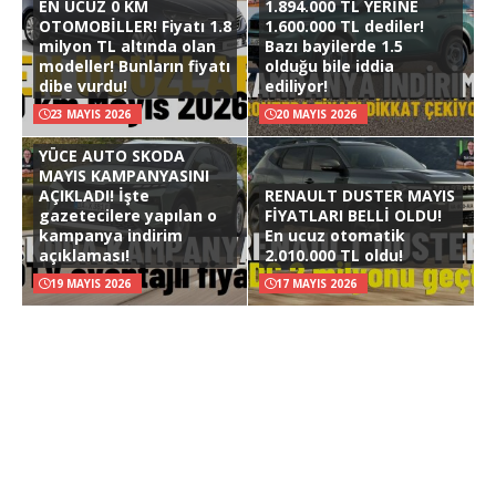
EN UCUZ 0 KM
1.894.000 TL YERİNE
OTOMOBİLLER! Fiyatı 1.8
1.600.000 TL dediler!
milyon TL altında olan
Bazı bayilerde 1.5
modeller! Bunların fiyatı
olduğu bile iddia
dibe vurdu!
ediliyor!
23 MAYIS 2026
20 MAYIS 2026
YÜCE AUTO SKODA
MAYIS KAMPANYASINI
AÇIKLADI! İşte
RENAULT DUSTER MAYIS
gazetecilere yapılan o
FİYATLARI BELLİ OLDU!
kampanya indirim
En ucuz otomatik
açıklaması!
2.010.000 TL oldu!
19 MAYIS 2026
17 MAYIS 2026