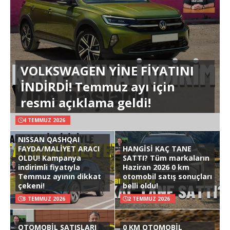
VOLKSWAGEN YİNE FİYATINI
İNDİRDİ! Temmuz ayı için
resmi açıklama geldi!
4 TEMMUZ 2026
NISSAN QASHQAI
FAYDA/MALİYET ARACI
HANGİSİ KAÇ TANE
OLDU! Kampanya
SATTI? Tüm markaların
indirimli fiyatıyla
Haziran 2026 0 km
Temmuz ayının dikkat
otomobil satış sonuçları
çekeni!
belli oldu!
3 TEMMUZ 2026
2 TEMMUZ 2026
OTOMOBİL SATIŞLARI
0 KM OTOMOBİL