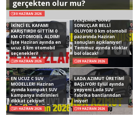
gerçekten olur mu?
30 HAZIRAN 2026
PERŞEMBE GÜNÜ
İKİNCİ EL KAFAMI
SONUÇLAR BELLİ
KARIŞTIRDI! GİTTİM 0
OLUYOR! 0 km otomobil
KM OTOMOBİL ALDIM!
pazarında Haziran
İşte Haziran ayında en
sonuçları açıklanıyor!
ucuz 0 km otomobil
Temmuz ayında stoklar
seçenekleri!
bol olacak!
29 HAZIRAN 2026
28 HAZIRAN 2026
EN UCUZ C SUV
LADA AZIMUT ÜRETİMİ
MODELLER! Haziran
BAŞLIYOR! Eylül ayında
ayında kompakt SUV
yepyeni Lada SUV
kampanya indirimleri
fabrika bantlarından
dikkat çekiyor!
iniyor!
21 HAZIRAN 2026
19 HAZIRAN 2026