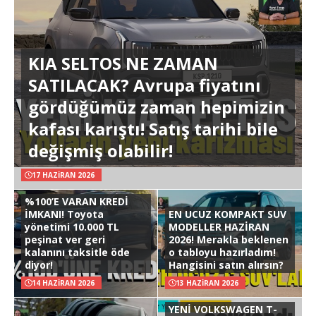
KIA SELTOS NE ZAMAN
SATILACAK? Avrupa fiyatını
gördüğümüz zaman hepimizin
kafası karıştı! Satış tarihi bile
değişmiş olabilir!
17 HAZIRAN 2026
%100’E VARAN KREDİ
İMKANI! Toyota
EN UCUZ KOMPAKT SUV
yönetimi 10.000 TL
MODELLER HAZİRAN
peşinat ver geri
2026! Merakla beklenen
kalanını taksitle öde
o tabloyu hazırladım!
diyor!
Hangisini satın alırsın?
14 HAZIRAN 2026
13 HAZIRAN 2026
YENİ VOLKSWAGEN T-