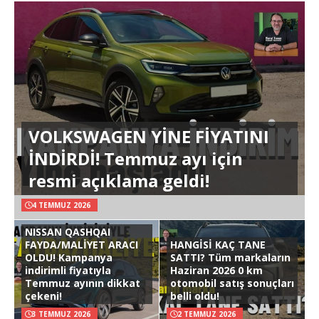
VOLKSWAGEN YİNE FİYATINI
İNDİRDİ! Temmuz ayı için
resmi açıklama geldi!
4 TEMMUZ 2026
NISSAN QASHQAI
FAYDA/MALİYET ARACI
HANGİSİ KAÇ TANE
OLDU! Kampanya
SATTI? Tüm markaların
indirimli fiyatıyla
Haziran 2026 0 km
Temmuz ayının dikkat
otomobil satış sonuçları
çekeni!
belli oldu!
3 TEMMUZ 2026
2 TEMMUZ 2026