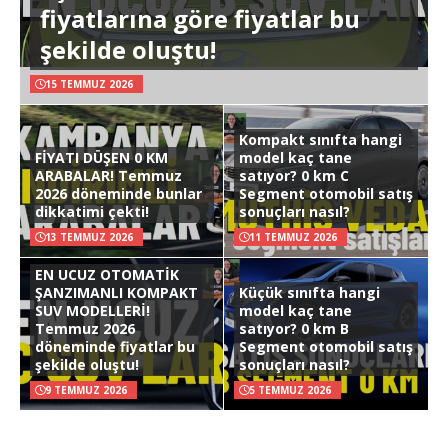
fiyatlarına göre fiyatlar bu
şekilde oluştu!
15 TEMMUZ 2026
Kompakt sınıfta hangi
FİYATI DÜŞEN 0 KM
model kaç tane
ARABALAR! Temmuz
satıyor? 0 km C
2026 döneminde bunlar
Segment otomobil satış
dikkatimi çekti!
sonuçları nasıl?
13 TEMMUZ 2026
11 TEMMUZ 2026
EN UCUZ OTOMATİK
ŞANZIMANLI KOMPAKT
Küçük sınıfta hangi
SUV MODELLERİ!
model kaç tane
Temmuz 2026
satıyor? 0 km B
döneminde fiyatlar bu
Segment otomobil satış
şekilde oluştu!
sonuçları nasıl?
9 TEMMUZ 2026
5 TEMMUZ 2026