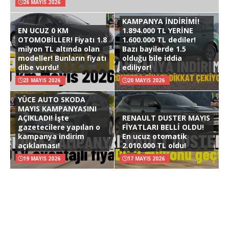
26 MAYIS 2026
KAMPANYA İNDİRİMİ!
EN UCUZ 0 KM
1.894.000 TL YERİNE
OTOMOBİLLER! Fiyatı 1.8
1.600.000 TL dediler!
milyon TL altında olan
Bazı bayilerde 1.5
modeller! Bunların fiyatı
olduğu bile iddia
dibe vurdu!
ediliyor!
23 MAYIS 2026
20 MAYIS 2026
YÜCE AUTO SKODA
MAYIS KAMPANYASINI
AÇIKLADI! İşte
RENAULT DUSTER MAYIS
gazetecilere yapılan o
FİYATLARI BELLİ OLDU!
kampanya indirim
En ucuz otomatik
açıklaması!
2.010.000 TL oldu!
19 MAYIS 2026
17 MAYIS 2026