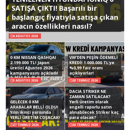
SATIŞA ÇIKTI! Başarılı bir
başlangıç fiyatıyla satışa çıkan
aracın özellikleri nasıl?
6 AĞUSTOS 2026
0 KM NISSAN QASHQAI
VW’DEN PEŞİN ÖDEMELİ
2.199.000 TL! Japon
KREDİ! 1.000.000 TL’ye
üretici Ağustos 2026
%0,99 faiz oranı
kampanyasını açıkladı!
açıklıyorlar!
3 AĞUSTOS 2026
28 TEMMUZ 2026
DACIA STRIKER NE
ZAMAN SATILACAK?
GELECEK 0 KM
Yerli Üretim olarak
ARABALAR BELLİ OLDU!
engelli raporlu satın
Yılın ikinci yarısında
alınabilecek Striker kaç
YERLİ ÜRETİM COŞACAK!
para olacak?
27 TEMMUZ 2026
26 TEMMUZ 2026