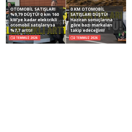
OTOMOBİL SATIŞLARI
0 KM OTOMOBİL
%9,79 DÜŞTÜ! 0 km 160
SATIŞLARI DÜŞTÜ!
kW’ye kadar elektrikli
Haziran sonuçlarına
otomobil satışlarıysa
göre bazı markaları
%7,7 arttı!
takip edeceğim!
2 TEMMUZ 2026
2 TEMMUZ 2026