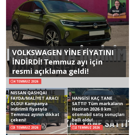
VOLKSWAGEN YİNE FİYATINI
İNDİRDİ! Temmuz ayı için
resmi açıklama geldi!
4 TEMMUZ 2026
NISSAN QASHQAI
FAYDA/MALİYET ARACI
HANGİSİ KAÇ TANE
OLDU! Kampanya
SATTI? Tüm markaların
indirimli fiyatıyla
Haziran 2026 0 km
Temmuz ayının dikkat
otomobil satış sonuçları
çekeni!
belli oldu!
3 TEMMUZ 2026
2 TEMMUZ 2026