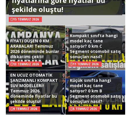
fiyatlarına göre fiyatlar bu
şekilde oluştu!
15 TEMMUZ 2026
Kompakt sınıfta hangi
FİYATI DÜŞEN 0 KM
model kaç tane
ARABALAR! Temmuz
satıyor? 0 km C
2026 döneminde bunlar
Segment otomobil satış
dikkatimi çekti!
sonuçları nasıl?
13 TEMMUZ 2026
11 TEMMUZ 2026
EN UCUZ OTOMATİK
ŞANZIMANLI KOMPAKT
Küçük sınıfta hangi
SUV MODELLERİ!
model kaç tane
Temmuz 2026
satıyor? 0 km B
döneminde fiyatlar bu
Segment otomobil satış
şekilde oluştu!
sonuçları nasıl?
9 TEMMUZ 2026
5 TEMMUZ 2026