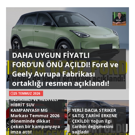
DAHA UYGUN FİYATLI
FORD’UN ÖNÜ AÇILDI! Ford ve
Geely Avrupa Fabrikası
ortaklığı resmen açıklandı!
25 TEMMUZ 2026
İNDİRİMLİ VE HEDİYELİ
HİBRİT SUV
KAMPANYASI! MG
YERLİ DACIA STRIKER
Markası Temmuz 2026
SATIŞ TARİHİ ERKENE
döneminde dikkat
ÇEKİLDİ! Yoğun ilgi
çeken bir kampanyaya
tarihin değişmesini
imza attı!
sağladı!