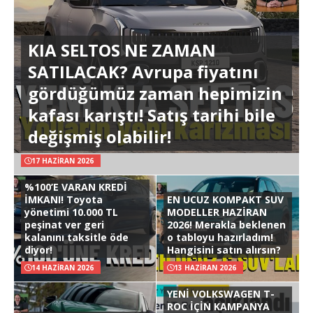
KIA SELTOS NE ZAMAN
SATILACAK? Avrupa fiyatını
gördüğümüz zaman hepimizin
kafası karıştı! Satış tarihi bile
değişmiş olabilir!
17 HAZIRAN 2026
%100’E VARAN KREDİ
İMKANI! Toyota
EN UCUZ KOMPAKT SUV
yönetimi 10.000 TL
MODELLER HAZİRAN
peşinat ver geri
2026! Merakla beklenen
kalanını taksitle öde
o tabloyu hazırladım!
diyor!
Hangisini satın alırsın?
14 HAZIRAN 2026
13 HAZIRAN 2026
YENİ VOLKSWAGEN T-
ROC İÇİN KAMPANYA