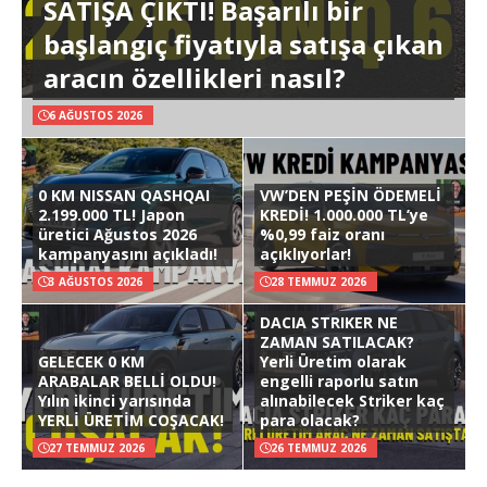
SATIŞA ÇIKTI! Başarılı bir
başlangıç fiyatıyla satışa çıkan
aracın özellikleri nasıl?
6 AĞUSTOS 2026
0 KM NISSAN QASHQAI
VW’DEN PEŞİN ÖDEMELİ
2.199.000 TL! Japon
KREDİ! 1.000.000 TL’ye
üretici Ağustos 2026
%0,99 faiz oranı
kampanyasını açıkladı!
açıklıyorlar!
3 AĞUSTOS 2026
28 TEMMUZ 2026
DACIA STRIKER NE
ZAMAN SATILACAK?
GELECEK 0 KM
Yerli Üretim olarak
ARABALAR BELLİ OLDU!
engelli raporlu satın
Yılın ikinci yarısında
alınabilecek Striker kaç
YERLİ ÜRETİM COŞACAK!
para olacak?
27 TEMMUZ 2026
26 TEMMUZ 2026