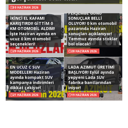
30 HAZIRAN 2026
PERŞEMBE GÜNÜ
İKİNCİ EL KAFAMI
SONUÇLAR BELLİ
KARIŞTIRDI! GİTTİM 0
OLUYOR! 0 km otomobil
KM OTOMOBİL ALDIM!
pazarında Haziran
İşte Haziran ayında en
sonuçları açıklanıyor!
ucuz 0 km otomobil
Temmuz ayında stoklar
seçenekleri!
bol olacak!
29 HAZIRAN 2026
28 HAZIRAN 2026
EN UCUZ C SUV
LADA AZIMUT ÜRETİMİ
MODELLER! Haziran
BAŞLIYOR! Eylül ayında
ayında kompakt SUV
yepyeni Lada SUV
kampanya indirimleri
fabrika bantlarından
dikkat çekiyor!
iniyor!
21 HAZIRAN 2026
19 HAZIRAN 2026