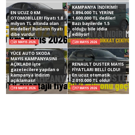
KAMPANYA İNDİRİMİ!
EN UCUZ 0 KM
1.894.000 TL YERİNE
OTOMOBİLLER! Fiyatı 1.8
1.600.000 TL dediler!
milyon TL altında olan
Bazı bayilerde 1.5
modeller! Bunların fiyatı
olduğu bile iddia
dibe vurdu!
ediliyor!
23 MAYIS 2026
20 MAYIS 2026
YÜCE AUTO SKODA
MAYIS KAMPANYASINI
AÇIKLADI! İşte
RENAULT DUSTER MAYIS
gazetecilere yapılan o
FİYATLARI BELLİ OLDU!
kampanya indirim
En ucuz otomatik
açıklaması!
2.010.000 TL oldu!
19 MAYIS 2026
17 MAYIS 2026