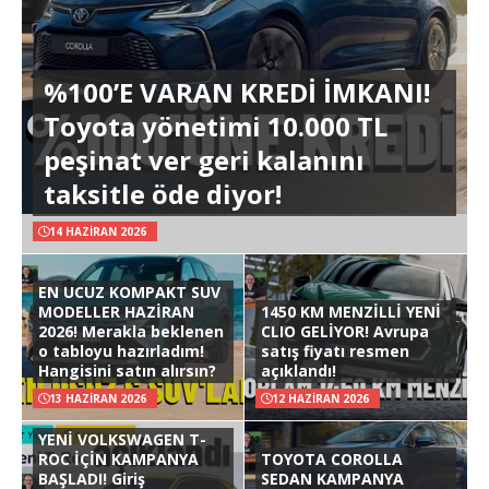
%100’E VARAN KREDİ İMKANI!
Toyota yönetimi 10.000 TL
peşinat ver geri kalanını
taksitle öde diyor!
14 HAZIRAN 2026
EN UCUZ KOMPAKT SUV
MODELLER HAZİRAN
1450 KM MENZİLLİ YENİ
2026! Merakla beklenen
CLIO GELİYOR! Avrupa
o tabloyu hazırladım!
satış fiyatı resmen
Hangisini satın alırsın?
açıklandı!
13 HAZIRAN 2026
12 HAZIRAN 2026
YENİ VOLKSWAGEN T-
ROC İÇİN KAMPANYA
TOYOTA COROLLA
BAŞLADI! Giriş
SEDAN KAMPANYA