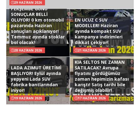
29 HAZIRAN 2026
PERŞEMBE GÜNÜ
SONUÇLAR BELLİ
OLUYOR! 0 km otomobil
EN UCUZ C SUV
pazarında Haziran
MODELLER! Haziran
sonuçları açıklanıyor!
ayında kompakt SUV
Temmuz ayında stoklar
kampanya indirimleri
bol olacak!
dikkat çekiyor!
28 HAZIRAN 2026
21 HAZIRAN 2026
KIA SELTOS NE ZAMAN
LADA AZIMUT ÜRETİMİ
SATILACAK? Avrupa
BAŞLIYOR! Eylül ayında
fiyatını gördüğümüz
yepyeni Lada SUV
zaman hepimizin kafası
fabrika bantlarından
karıştı! Satış tarihi bile
iniyor!
değişmiş olabilir!
19 HAZIRAN 2026
17 HAZIRAN 2026