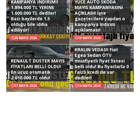
KAMPANYA İNDİRİMİ!
YÜCE AUTO SKODA
1.894.000 TL YERİNE
MAYIS KAMPANYASINI
1.600.000 TL dediler!
AÇIKLADI! İşte
Bazı bayilerde 1.5
gazetecilere yapılan o
olduğu bile iddia
kampanya indirim
ediliyor!
açıklaması!
20 MAYIS 2026
19 MAYIS 2026
KRALIN VEDASI! Fiat
Egea Sedan ÖTV
RENAULT DUSTER MAYIS
muafiyetli fiyat listesi
FİYATLARI BELLİ OLDU!
belli oldu! Bu fiyatlarla 0
En ucuz otomatik
faizli kredi de var
2.010.000 TL oldu!
dediler!
17 MAYIS 2026
14 MAYIS 2026