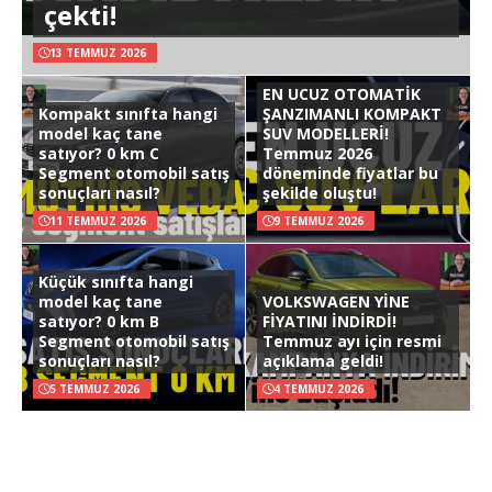
çekti!
13 TEMMUZ 2026
EN UCUZ OTOMATİK
Kompakt sınıfta hangi
ŞANZIMANLI KOMPAKT
model kaç tane
SUV MODELLERİ!
satıyor? 0 km C
Temmuz 2026
Segment otomobil satış
döneminde fiyatlar bu
sonuçları nasıl?
şekilde oluştu!
11 TEMMUZ 2026
9 TEMMUZ 2026
Küçük sınıfta hangi
model kaç tane
VOLKSWAGEN YİNE
satıyor? 0 km B
FİYATINI İNDİRDİ!
Segment otomobil satış
Temmuz ayı için resmi
sonuçları nasıl?
açıklama geldi!
5 TEMMUZ 2026
4 TEMMUZ 2026