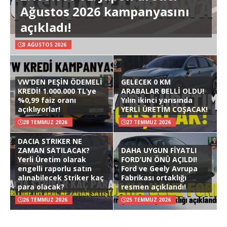
Ağustos 2026 kampanyasını
açıkladı!
3 AĞUSTOS 2026
VW’DEN PEŞİN ÖDEMELİ
GELECEK 0 KM
KREDİ! 1.000.000 TL’ye
ARABALAR BELLİ OLDU!
%0,99 faiz oranı
Yılın ikinci yarısında
açıklıyorlar!
YERLİ ÜRETİM COŞACAK!
28 TEMMUZ 2026
27 TEMMUZ 2026
DACIA STRIKER NE
ZAMAN SATILACAK?
DAHA UYGUN FİYATLI
Yerli Üretim olarak
FORD’UN ÖNÜ AÇILDI!
engelli raporlu satın
Ford ve Geely Avrupa
alınabilecek Striker kaç
Fabrikası ortaklığı
para olacak?
resmen açıklandı!
26 TEMMUZ 2026
25 TEMMUZ 2026