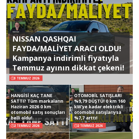
NISSAN QASHQAI
FAYDA/MALİYET ARACI OLDU!
Kampanya indirimli fiyatıyla
Temmuz ayının dikkat çekeni!
3 TEMMUZ 2026
HANGİSİ KAÇ TANE
OTOMOBİL SATIŞLARI
SATTI? Tüm markaların
%9,79 DÜŞTÜ! 0 km 160
Haziran 2026 0 km
kW’ye kadar elektrikli
otomobil satış sonuçları
otomobil satışlarıysa
belli oldu!
%7,7 arttı!
2 TEMMUZ 2026
2 TEMMUZ 2026