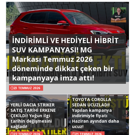
İNDİRİMLİ VE HEDİYELİ HİBRİT
SUV KAMPANYASI! MG
Markası Temmuz 2026
döneminde dikkat çeken bir
kampanyaya imza attı!
23 TEMMUZ 2026
TOYOTA COROLLA
YERLİ DACIA STRIKER
SEDAN UCUZLADI!
SATIŞ TARİHİ ERKENE
Yapılan kampanya
ÇEKİLDİ! Yoğun ilgi
indirimiyle fiyatı
tarihin değişmesini
Haziran ayından daha
sağladı!
ucuz!
22 TEMMUZ 2026
21 TEMMUZ 2026