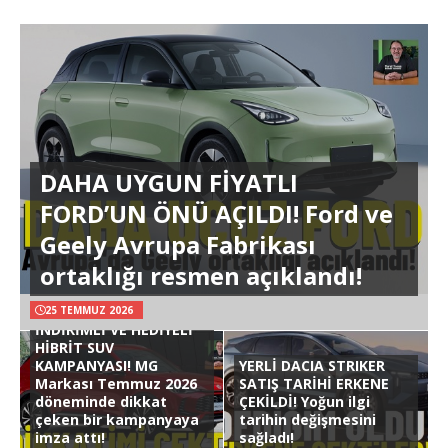
DAHA UYGUN FİYATLI
FORD’UN ÖNÜ AÇILDI! Ford ve
Geely Avrupa Fabrikası
ortaklığı resmen açıklandı!
25 TEMMUZ 2026
İNDİRİMLİ VE HEDİYELİ
HİBRİT SUV
KAMPANYASI! MG
YERLİ DACIA STRIKER
Markası Temmuz 2026
SATIŞ TARİHİ ERKENE
döneminde dikkat
ÇEKİLDİ! Yoğun ilgi
çeken bir kampanyaya
tarihin değişmesini
imza attı!
sağladı!