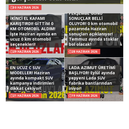
30 HAZIRAN 2026
PERŞEMBE GÜNÜ
İKİNCİ EL KAFAMI
SONUÇLAR BELLİ
KARIŞTIRDI! GİTTİM 0
OLUYOR! 0 km otomobil
KM OTOMOBİL ALDIM!
pazarında Haziran
İşte Haziran ayında en
sonuçları açıklanıyor!
ucuz 0 km otomobil
Temmuz ayında stoklar
seçenekleri!
bol olacak!
29 HAZIRAN 2026
28 HAZIRAN 2026
EN UCUZ C SUV
LADA AZIMUT ÜRETİMİ
MODELLER! Haziran
BAŞLIYOR! Eylül ayında
ayında kompakt SUV
yepyeni Lada SUV
kampanya indirimleri
fabrika bantlarından
dikkat çekiyor!
iniyor!
21 HAZIRAN 2026
19 HAZIRAN 2026