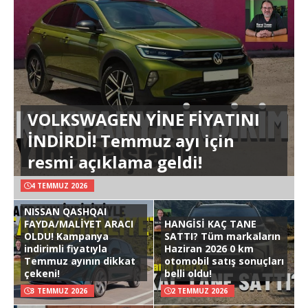
VOLKSWAGEN YİNE FİYATINI
İNDİRDİ! Temmuz ayı için
resmi açıklama geldi!
4 TEMMUZ 2026
NISSAN QASHQAI
FAYDA/MALİYET ARACI
HANGİSİ KAÇ TANE
OLDU! Kampanya
SATTI? Tüm markaların
indirimli fiyatıyla
Haziran 2026 0 km
Temmuz ayının dikkat
otomobil satış sonuçları
çekeni!
belli oldu!
3 TEMMUZ 2026
2 TEMMUZ 2026