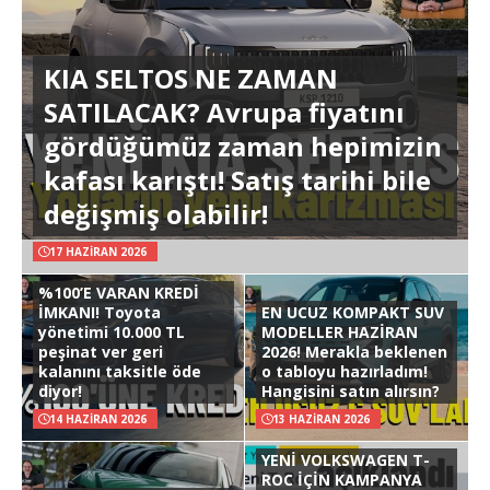
KIA SELTOS NE ZAMAN
SATILACAK? Avrupa fiyatını
gördüğümüz zaman hepimizin
kafası karıştı! Satış tarihi bile
değişmiş olabilir!
17 HAZIRAN 2026
%100’E VARAN KREDİ
İMKANI! Toyota
EN UCUZ KOMPAKT SUV
yönetimi 10.000 TL
MODELLER HAZİRAN
peşinat ver geri
2026! Merakla beklenen
kalanını taksitle öde
o tabloyu hazırladım!
diyor!
Hangisini satın alırsın?
14 HAZIRAN 2026
13 HAZIRAN 2026
YENİ VOLKSWAGEN T-
ROC İÇİN KAMPANYA