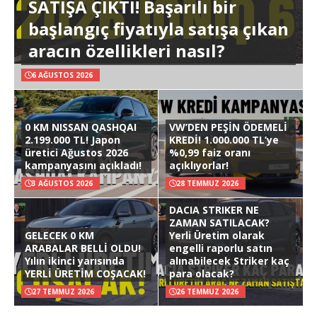
SATIŞA ÇIKTI! Başarılı bir
başlangıç fiyatıyla satışa çıkan
aracın özellikleri nasıl?
6 AĞUSTOS 2026
0 KM NISSAN QASHQAI
VW’DEN PEŞİN ÖDEMELİ
2.199.000 TL! Japon
KREDİ! 1.000.000 TL’ye
üretici Ağustos 2026
%0,99 faiz oranı
kampanyasını açıkladı!
açıklıyorlar!
3 AĞUSTOS 2026
28 TEMMUZ 2026
DACIA STRIKER NE
ZAMAN SATILACAK?
GELECEK 0 KM
Yerli Üretim olarak
ARABALAR BELLİ OLDU!
engelli raporlu satın
Yılın ikinci yarısında
alınabilecek Striker kaç
YERLİ ÜRETİM COŞACAK!
para olacak?
27 TEMMUZ 2026
26 TEMMUZ 2026