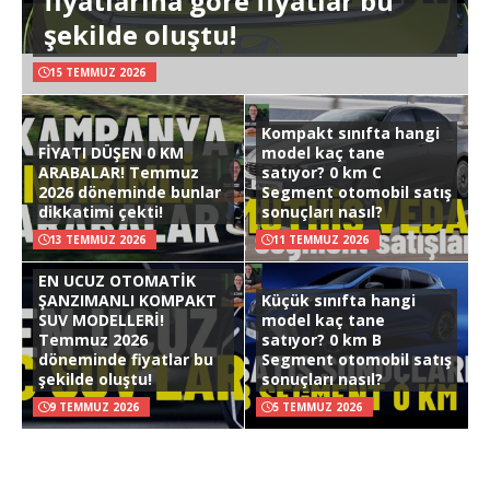
fiyatlarına göre fiyatlar bu
şekilde oluştu!
15 TEMMUZ 2026
Kompakt sınıfta hangi
FİYATI DÜŞEN 0 KM
model kaç tane
ARABALAR! Temmuz
satıyor? 0 km C
2026 döneminde bunlar
Segment otomobil satış
dikkatimi çekti!
sonuçları nasıl?
13 TEMMUZ 2026
11 TEMMUZ 2026
EN UCUZ OTOMATİK
ŞANZIMANLI KOMPAKT
Küçük sınıfta hangi
SUV MODELLERİ!
model kaç tane
Temmuz 2026
satıyor? 0 km B
döneminde fiyatlar bu
Segment otomobil satış
şekilde oluştu!
sonuçları nasıl?
9 TEMMUZ 2026
5 TEMMUZ 2026