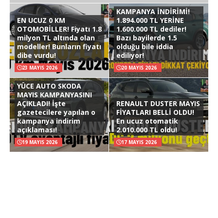
KAMPANYA İNDİRİMİ!
EN UCUZ 0 KM
1.894.000 TL YERİNE
OTOMOBİLLER! Fiyatı 1.8
1.600.000 TL dediler!
milyon TL altında olan
Bazı bayilerde 1.5
modeller! Bunların fiyatı
olduğu bile iddia
dibe vurdu!
ediliyor!
23 MAYIS 2026
20 MAYIS 2026
YÜCE AUTO SKODA
MAYIS KAMPANYASINI
AÇIKLADI! İşte
RENAULT DUSTER MAYIS
gazetecilere yapılan o
FİYATLARI BELLİ OLDU!
kampanya indirim
En ucuz otomatik
açıklaması!
2.010.000 TL oldu!
19 MAYIS 2026
17 MAYIS 2026