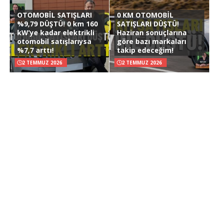
OTOMOBİL SATIŞLARI
0 KM OTOMOBİL
%9,79 DÜŞTÜ! 0 km 160
SATIŞLARI DÜŞTÜ!
kW’ye kadar elektrikli
Haziran sonuçlarına
otomobil satışlarıysa
göre bazı markaları
%7,7 arttı!
takip edeceğim!
2 TEMMUZ 2026
2 TEMMUZ 2026